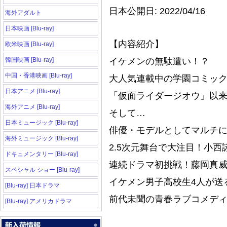
日本公開日: 2022/04/16
海外アダルト
日本映画 [Blu-ray]
【内容紹介】
欧米映画 [Blu-ray]
韓国映画 [Blu-ray]
イケメンの無駄遣い！？
中国・香港映画 [Blu-ray]
大人気連載中の学園コミッ
日本アニメ [Blu-ray]
「仮面ライダージオウ」以
海外アニメ [Blu-ray]
そして…
日本ミュージック [Blu-ray]
俳優・モデルとしてマルチ
海外ミュージック [Blu-ray]
2.5次元舞台で大注目！小西
ドキュメンタリー [Blu-ray]
連続ドラマ初挑戦！藤岡真
スペシャル ショー [Blu-ray]
イケメン男子高校生4人が送
[Blu-ray] 日本ドラマ
前代未聞の青春ラブコメデ
[Blu-ray] アメリカドラマ