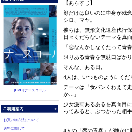
【あらすじ】
顔だけは良いのに中身が残念
シロ、マヤ。
彼らは、無形文化遺産代行
日々くだらないテーマを真面
「恋なんかしなくたって青
限りある青春を無駄口ばか
そんな、ある日。
4人は、いつものようにくだ
テーマは『食パンくわえて
[DVD] ナースコール
か…』
少女漫画あるあるを真面目
ってみると、ぶつかった相
お買い物方法について
送料に関して
4人の「恋の青春」が静かに