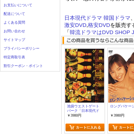
お支払いについて
配送について
日本現代ドラマ
韓国ドラマ
よくある質問
激安DVD
,
格安DVD
を販売す
お問い合わせ
「
韓流ドラマはDVD SHOP J
サイトマップ
プライバシーポリシー
特定商取引表
割引クーポン・ポイント
池袋ウエストゲート
ロングバケー
パーク「日本現代ド
ラマ」
￥3980円
￥3980円