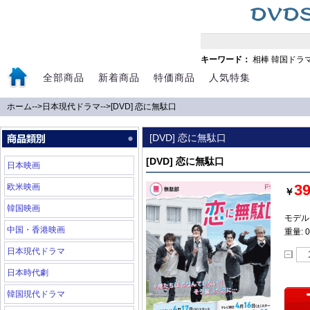
キーワード：
相棒
韓国ドラ
全部商品
新着商品
特価商品
人気特集
ホーム
-->
日本現代ドラマ
-->
[DVD] 恋に無駄口
[DVD] 恋に無駄口
[DVD] 恋に無駄口
日本映画
3
欧米映画
￥
韓国映画
モデル:
中国・香港映画
重量: 0
日本現代ドラマ
日本時代劇
韓国現代ドラマ