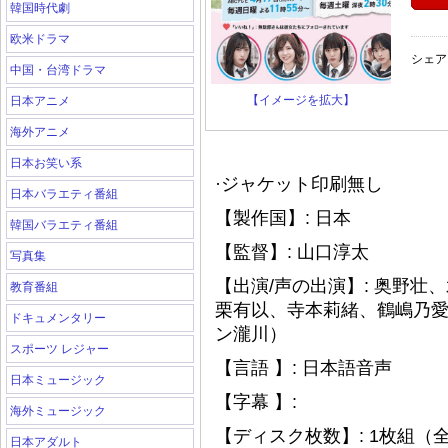
韓国時代劇
欧米ドラマ
シェア
中国・台湾ドラマ
【イメージを拡大】
日本アニメ
海外アニメ
日本お笑い系
·ジャケット印刷無し
日本バラエティ番組
【製作国】: 日本
韓国バラエティ番組
【監督】: 山口淳太
写真集
【出演/声の出演】: 奥野
教育番組
栗有以、寺本莉緒、鶴嶋乃
ドキュメンタリー
ン瀧川）
スポーツ レジャー
【言語 】: 日本語音声
日本ミュージック
【字幕 】:
海外ミュージック
【ディスク枚数】: 1枚組（全
日本アダルト