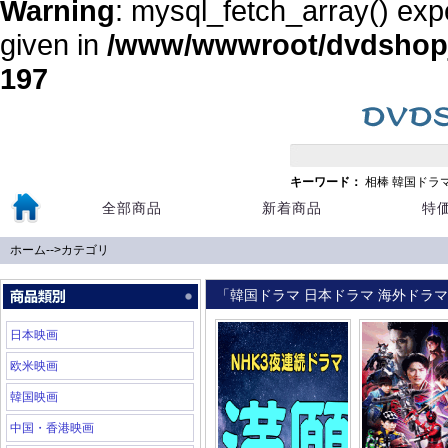
Warning
: mysql_fetch_array() exp
given in
/www/wwwroot/dvdshopja
197
キーワード：
相棒
韓国ドラ
全部商品
新着商品
特
ホーム
-->
カテゴリ
「韓国ドラマ 日本ドラマ 海外ドラマ 
日本映画
欧米映画
韓国映画
中国・香港映画