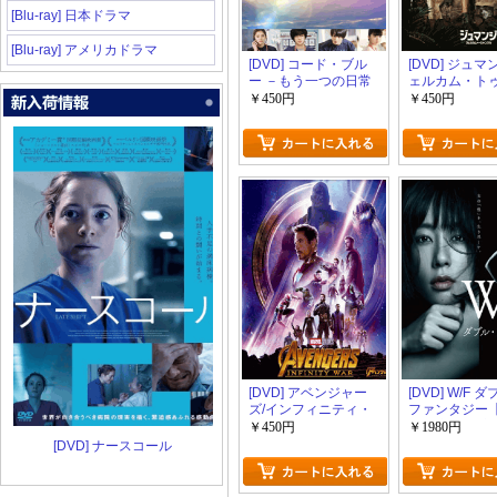
[Blu-ray] 日本ドラマ
[Blu-ray] アメリカドラマ
[DVD] コード・ブル
[DVD] ジュマ
ー －もう一つの日常
ェルカム・ト
ャングル
￥450円
￥450円
[DVD] アベンジャー
[DVD] W/F 
ズ/インフィニティ・
ファンタジー
ウォー
版】(初回生産
￥450円
￥1980円
[DVD] ナースコール