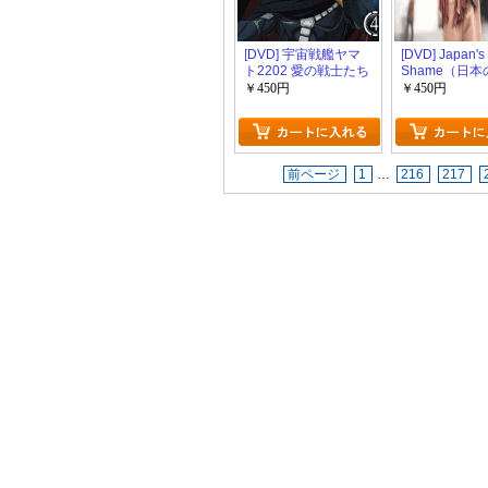
[DVD] 宇宙戦艦ヤマ
[DVD] Japan's
ト2202 愛の戦士たち
Shame（日
4
られた恥）
￥450円
￥450円
前ページ
1
…
216
217