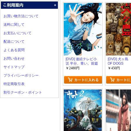
お買い物方法について
送料に関して
お支払いについて
配送について
よくある質問
お問い合わせ
[DVD] 連続テレビ小
[DVD] 犬ヶ島 
説 半分、青い。前篇
OF DOGS
サイトマップ
【完全版】(初回生産
￥2480円
￥450円
限定版)
プライバシーポリシー
特定商取引表
割引クーポン・ポイント