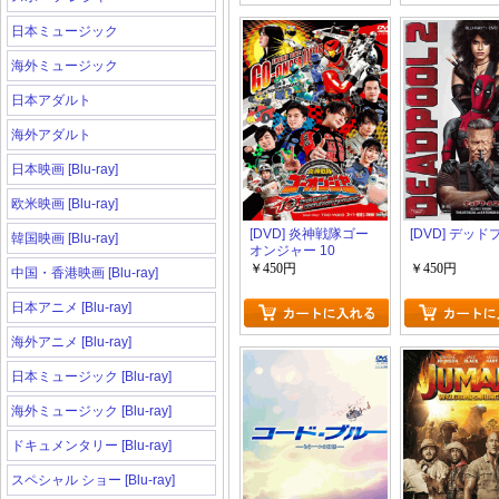
日本ミュージック
海外ミュージック
日本アダルト
海外アダルト
日本映画 [Blu-ray]
欧米映画 [Blu-ray]
[DVD] 炎神戦隊ゴー
[DVD] デッド
韓国映画 [Blu-ray]
オンジャー 10
YEARS GRANDPRIX
￥450円
￥450円
中国・香港映画 [Blu-ray]
日本アニメ [Blu-ray]
海外アニメ [Blu-ray]
日本ミュージック [Blu-ray]
海外ミュージック [Blu-ray]
ドキュメンタリー [Blu-ray]
スペシャル ショー [Blu-ray]