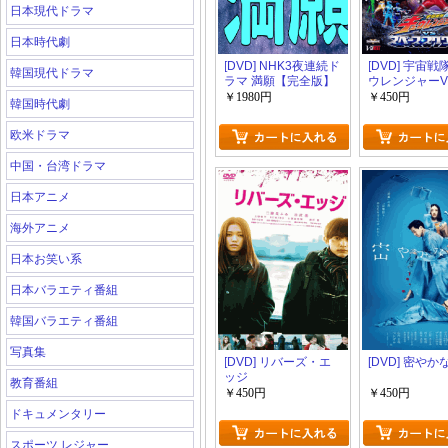
日本現代ドラマ
日本時代劇
[DVD] NHK3夜連続ド
[DVD] 宇宙
韓国現代ドラマ
ラマ 満願【完全版】
ウレンジャーV
(初回生産限定版)
ース・スクワ
￥1980円
￥450円
韓国時代劇
欧米ドラマ
中国・台湾ドラマ
日本アニメ
海外アニメ
日本お笑い系
日本バラエティ番組
韓国バラエティ番組
写真集
[DVD] リバーズ・エ
[DVD] 密や
ッジ
教育番組
￥450円
￥450円
ドキュメンタリー
スポーツ レジャー