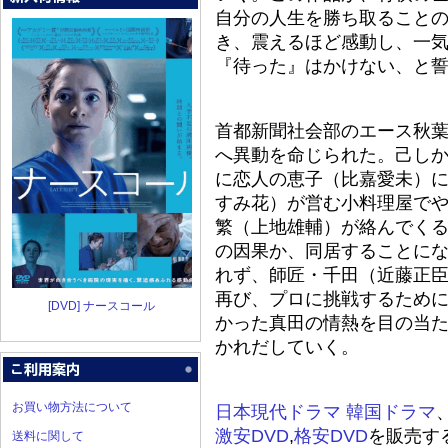
自分の人生を勝ち取ること
き、震えるほど感動し、一
『待った』はかけない、と
首都新聞社会部のエース秋
へ異動を命じられた。己し
に恋人の恵子（比嘉愛未）
すみ花）が営む小料理屋で
繁（上地雄輔）が絡んでく
の因果か、同居することに
れず、師匠・千田（近藤正
再び、プロに挑戦するため
[DVD] ナースコール
かった真田の情熱を目の当
かれだしていく。
お買い物方法について
日本現代ドラマ
韓国ドラマ
激安DVD
,
格安DVD
を販売す
送料に関して