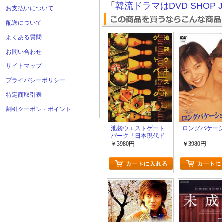
「
韓流ドラマはDVD SHOP J
お支払いについて
配送について
よくある質問
お問い合わせ
サイトマップ
プライバシーポリシー
特定商取引表
割引クーポン・ポイント
池袋ウエストゲート
ロングバケー
パーク「日本現代ド
ラマ」
￥3980円
￥3980円