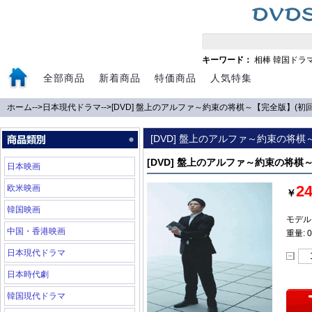
キーワード：
相棒
韓国ドラ
全部商品
新着商品
特価商品
人気特集
ホーム
-->
日本現代ドラマ
-->
[DVD] 盤上のアルファ～約束の将棋～【完全版】(初
[DVD] 盤上のアルファ～約束の将棋
[DVD] 盤上のアルファ～約束の将棋
日本映画
2
欧米映画
￥
韓国映画
モデル:
中国・香港映画
重量: 0
日本現代ドラマ
日本時代劇
韓国現代ドラマ