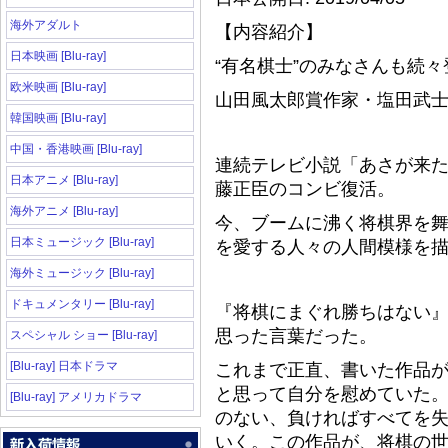
海外アダルト
【内容紹介】
日本映画 [Blu-ray]
“有名棋士”のみなさんも続々
欧米映画 [Blu-ray]
山田風太郎賞作家・塩田武
韓国映画 [Blu-ray]
中国・香港映画 [Blu-ray]
連続テレビ小説「あさが来た
日本アニメ [Blu-ray]
藤正臣のコンビ復活。
海外アニメ [Blu-ray]
今、ブームに沸く将棋界を
日本ミュージック [Blu-ray]
を愛する人々の人間模様を
海外ミュージック [Blu-ray]
ドキュメンタリー [Blu-ray]
『将棋にまぐれ勝ちはない
思った言葉だった。
スペシャル ショー [Blu-ray]
[Blu-ray] 日本ドラマ
これまで正直、書いた作品
と思って自分を慰めていた
[Blu-ray] アメリカドラマ
のない、負ければすべてを
いく。この作品が、将棋の