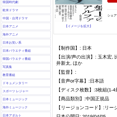
韓国時代劇
欧米ドラマ
シェア
中国・台湾ドラマ
【イメージを拡大】
日本アニメ
海外アニメ
日本お笑い系
【制作国】: 日本
日本バラエティ番組
【出演/声の出演】: 玉木宏, 
韓国バラエティ番組
井新太, ほか
写真集
【監督】:
教育番組
【音声or字幕】:日本語
ドキュメンタリー
【ディスク枚数】:3枚組(1-4
スポーツ レジャー
【商品類別】:中国正規品
日本ミュージック
【リージョンコード】:リー
海外ミュージック
日本アダルト
日本公開日: 2019/04/05