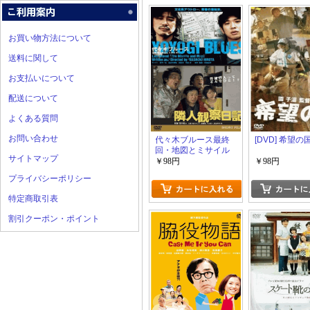
お買い物方法について
送料に関して
お支払いについて
配送について
よくある質問
お問い合わせ
代々木ブルース最終
[DVD] 希望の
回・地図とミサイル
サイトマップ
隣人観察日記
￥98円
￥98円
プライバシーポリシー
特定商取引表
割引クーポン・ポイント