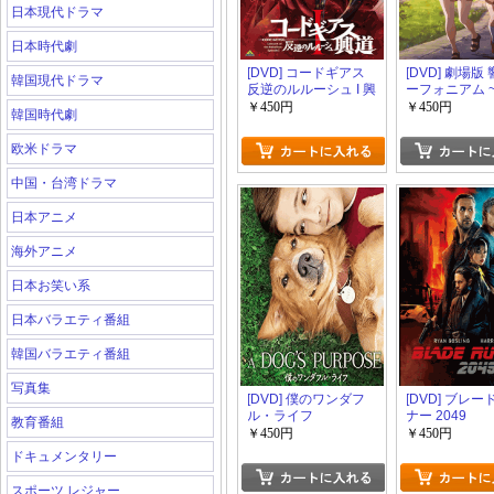
日本現代ドラマ
日本時代劇
[DVD] コードギアス
[DVD] 劇場版 
韓国現代ドラマ
反逆のルルーシュ I 興
ーフォニアム 
道
いメロディ~
￥450円
￥450円
韓国時代劇
欧米ドラマ
中国・台湾ドラマ
日本アニメ
海外アニメ
日本お笑い系
日本バラエティ番組
韓国バラエティ番組
写真集
[DVD] 僕のワンダフ
[DVD] ブレ
ル・ライフ
ナー 2049
教育番組
￥450円
￥450円
ドキュメンタリー
スポーツ レジャー