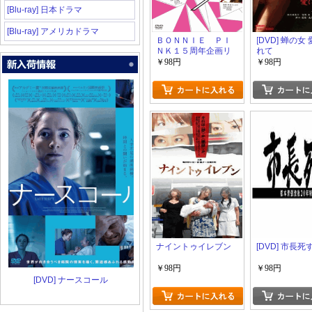
[Blu-ray] 日本ドラマ
[Blu-ray] アメリカドラマ
ＢＯＮＮＩＥ ＰＩ
[DVD] 蝉の女
ＮＫ１５周年企画リ
れて
レー式ショートムー
￥98円
￥98円
ビー「フラレラ」
ナイントゥイレブン
[DVD] 市長死
￥98円
￥98円
[DVD] ナースコール