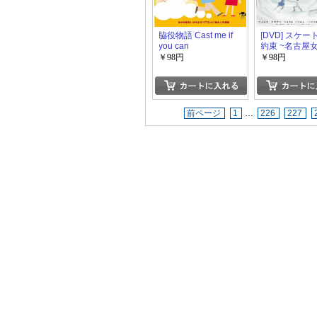
脇役物語 Cast me if
[DVD] スケ
you can
約束 ~名古屋
ギュア物語~
￥98円
￥98円
前ページ
1
…
226
227