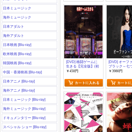
日本ミュージック
海外ミュージック
日本アダルト
海外アダルト
日本映画 [Blu-ray]
欧米映画 [Blu-ray]
[DVD] 格闘ゲームに
[DVD] オー
韓国映画 [Blu-ray]
生きる【完全版】(初
ブラック～七
回生産限定版)
伝子～【完全版
￥450円
￥3980円
中国・香港映画 [Blu-ray]
回生産限定版)
日本アニメ [Blu-ray]
海外アニメ [Blu-ray]
日本ミュージック [Blu-ray]
海外ミュージック [Blu-ray]
ドキュメンタリー [Blu-ray]
スペシャル ショー [Blu-ray]