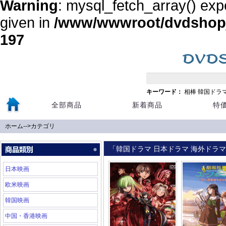
Warning
: mysql_fetch_array() exp
given in
/www/wwwroot/dvdshopja
197
キーワード：
相棒
韓国ドラ
全部商品
新着商品
特
ホーム
-->
カテゴリ
「韓国ドラマ 日本ドラマ 海外ドラマ 
日本映画
欧米映画
韓国映画
中国・香港映画