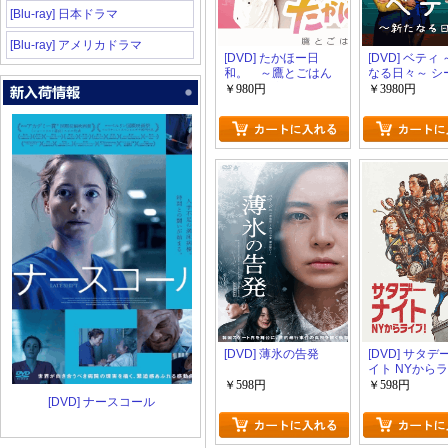
[Blu-ray] 日本ドラマ
[Blu-ray] アメリカドラマ
[DVD] たかほー日
[DVD] ベティ
和。 ～鷹とごはん
なる日々～ シ
と時々、恋～
￥980円
￥3980円
[DVD] 薄氷の告発
[DVD] サタ
イト NYから
￥598円
￥598円
[DVD] ナースコール