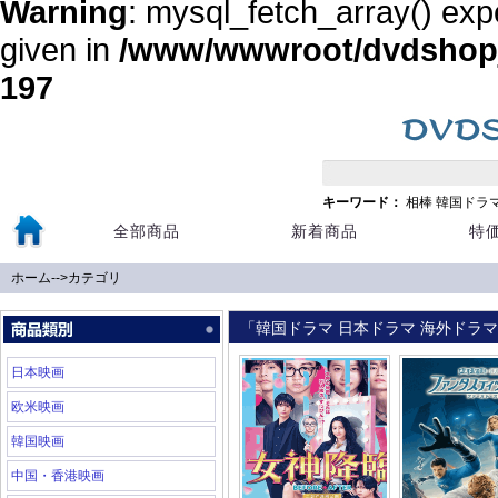
Warning
: mysql_fetch_array() exp
given in
/www/wwwroot/dvdshopja
197
キーワード：
相棒
韓国ドラ
全部商品
新着商品
特
ホーム
-->
カテゴリ
「韓国ドラマ 日本ドラマ 海外ドラマ 
日本映画
欧米映画
韓国映画
中国・香港映画