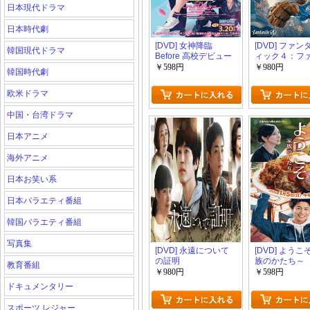
日本現代ドラマ
日本時代劇
[DVD] 女神降臨
[DVD] ファ
韓国現代ドラマ
Before 高校デビュー
ィック４：フ
編
ト・ステップ
￥598円
￥980円
韓国時代劇
欧米ドラマ
中国・台湾ドラマ
日本アニメ
海外アニメ
日本お笑い系
日本バラエティ番組
韓国バラエティ番組
写真集
[DVD] 永遠について
[DVD] よう
の証明
族のかたち～
教育番組
￥980円
￥598円
ドキュメンタリー
スポーツ レジャー