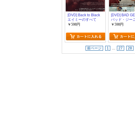
[DVD] Back to Black
[DVD] BAD GE
エイミーのすべて
バッド・ジー
￥598円
￥598円
前ページ
1
…
27
28