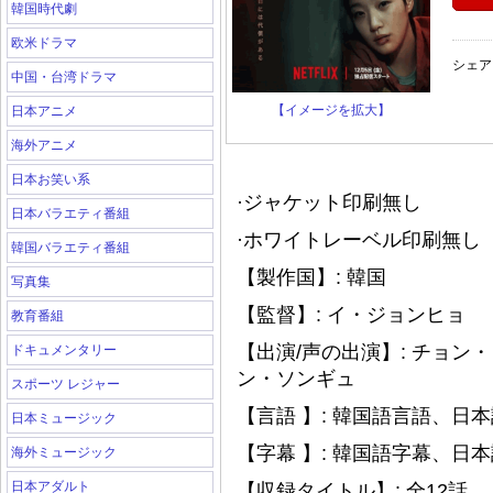
韓国時代劇
欧米ドラマ
シェア
中国・台湾ドラマ
【イメージを拡大】
日本アニメ
海外アニメ
日本お笑い系
·ジャケット印刷無し
日本バラエティ番組
·ホワイトレーベル印刷無し（
韓国バラエティ番組
【製作国】: 韓国
写真集
【監督】: イ・ジョンヒョ
教育番組
【出演/声の出演】: チョ
ドキュメンタリー
ン・ソンギュ
スポーツ レジャー
【言語 】: 韓国語言語、日
日本ミュージック
【字幕 】: 韓国語字幕、日
海外ミュージック
日本アダルト
【収録タイトル】: 全12話