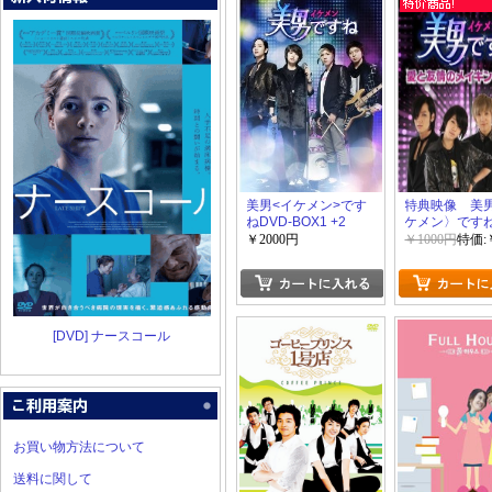
美男<イケメン>です
特典映像 美
ねDVD-BOX1 +2
ケメン〉ですね
友情のメイキ
￥2000円
￥1000円
特価:
すね~ 前半+
ね
[DVD] ナースコール
お買い物方法について
送料に関して