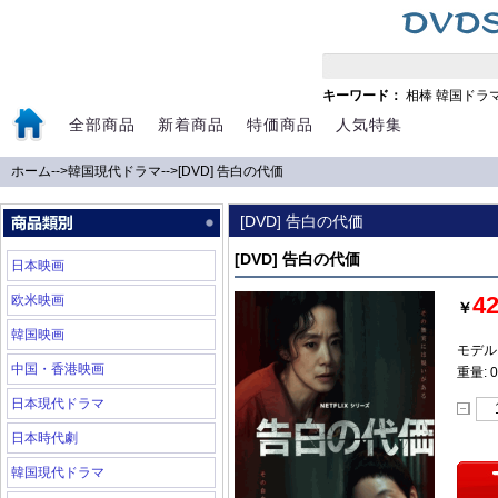
キーワード：
相棒
韓国ドラ
全部商品
新着商品
特価商品
人気特集
ホーム
-->
韓国現代ドラマ
-->
[DVD] 告白の代価
[DVD] 告白の代価
[DVD] 告白の代価
日本映画
4
欧米映画
￥
韓国映画
モデル:
中国・香港映画
重量: 0
日本現代ドラマ
日本時代劇
韓国現代ドラマ