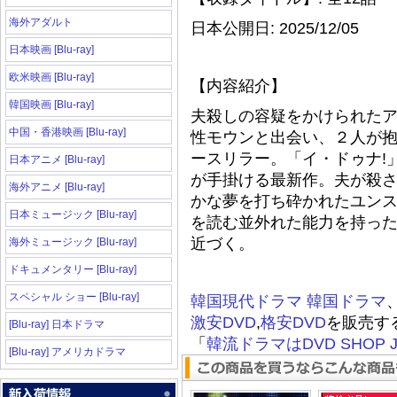
海外アダルト
日本公開日: 2025/12/05
日本映画 [Blu-ray]
欧米映画 [Blu-ray]
【内容紹介】
韓国映画 [Blu-ray]
夫殺しの容疑をかけられたア
中国・香港映画 [Blu-ray]
性モウンと出会い、２人が
ースリラー。「イ・ドゥナ!
日本アニメ [Blu-ray]
が手掛ける最新作。夫が殺さ
海外アニメ [Blu-ray]
かな夢を打ち砕かれたユン
日本ミュージック [Blu-ray]
を読む並外れた能力を持っ
近づく。
海外ミュージック [Blu-ray]
ドキュメンタリー [Blu-ray]
スペシャル ショー [Blu-ray]
韓国現代ドラマ
韓国ドラマ
激安DVD
,
格安DVD
を販売す
[Blu-ray] 日本ドラマ
「
韓流ドラマはDVD SHOP J
[Blu-ray] アメリカドラマ