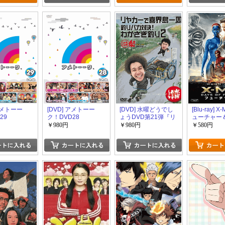
 アメトーー
[DVD] アメトーー
[DVD] 水曜どうでし
[Blu-ray] 
29
ク！DVD28
ょうDVD第21弾『リ
ューチャー
ヤカーで喜界島一周
￥980円
￥980円
￥580円
／釣りバカ対決！わ
かさぎ釣り2／水曜ど
うでしょう祭
UNITE2013』