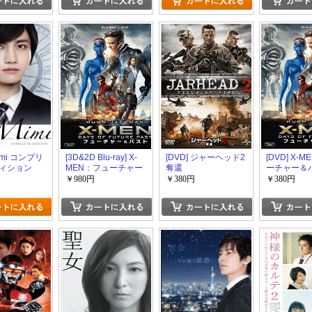
Mimi コンプリ
[3D&2D Blu-ray] X-
[DVD] ジャーヘッド2
[DVD] X-
ィション
MEN：フューチャー
奪還
ーチャー＆
＆パスト
￥980円
￥380円
￥380円