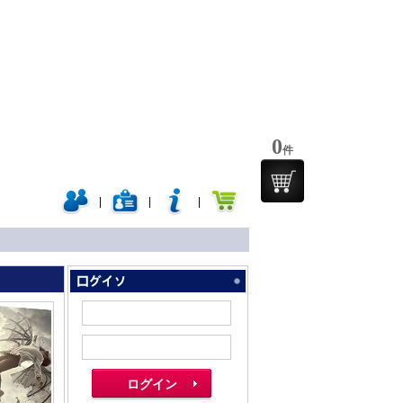
0
件
|
|
|