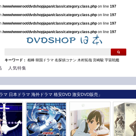
in
/www/wwwroot/dvdshopjapan/class/category.class.php
on line
197
in
/www/wwwroot/dvdshopjapan/class/category.class.php
on line
197
in
/www/wwwroot/dvdshopjapan/class/category.class.php
on line
197
in
/www/wwwroot/dvdshopjapan/class/category.class.php
on line
197
キーワード：
相棒
韓国ドラマ
名探偵コナン
木村拓哉
宮崎駿
宇宙戦艦
品
人気特集
ラマ 日本ドラマ 海外ドラマ 格安DVD 激安DVD販売」