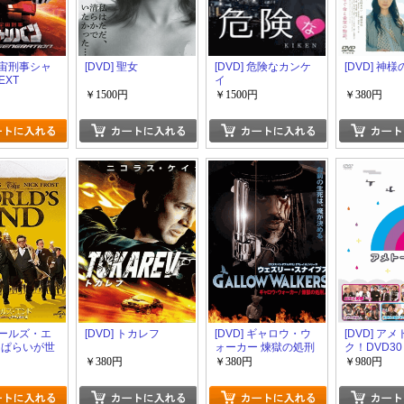
 宇宙刑事シャ
[DVD] 聖女
[DVD] 危険なカンケ
[DVD] 神
EXT
イ
TION
￥1500円
￥1500円
￥380円
 ワールズ・エ
[DVD] トカレフ
[DVD] ギャロウ・ウ
[DVD] ア
っぱらいが世
ォーカー 煉獄の処刑
ク！DVD30
!
人
￥380円
￥380円
￥980円