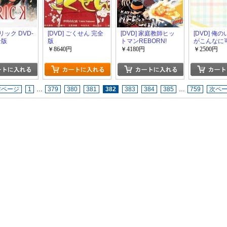
トリック DVD-
[DVD] ごくせん 完全
[DVD] 家庭教師ヒッ
[DVD] 俺
全版
版
トマンREBORN!
がこんなに
DVD-BOX
けがない 1 
￥8640円
￥4180円
￥2500円
前ページ
1
…
379
380
381
382
383
384
385
…
759
次ペ