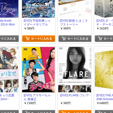
oda Kumi
[DVD] 宇宙刑事シャ
[DVD] 映画 たまこラ
[DVD] ダ
r 2014~Bon
イダーメモリアル
ブストーリー
チ・デーモン
BOX 1+2
￥380円
￥380円
￥3420円
 近キョリ恋愛
[DVD] アラサーちゃ
[DVD] FLARE-フレア-
[DVD] THE 
 Zero~
ん 無修正
40th Anniv
シャルボッ
￥1500円
￥380円
￥6480円