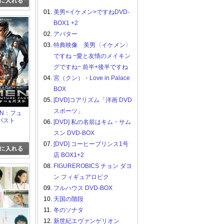
01.
美男<イケメン>ですねDVD-
BOX1 +2
02.
アバター
03.
特典映像 美男〈イケメン〉
ですね ~愛と友情のメイキン
グですね~ 前半+後半ですね
04.
宮（クン）・Love in Palace
BOX
05.
[DVD]コアリズム「洋画 DVD
スポーツ」
MEN：フュ
パスト
06.
[DVD] 私の名前はキム・サム
スン DVD-BOX
07.
[DVD] コーヒープリンス1号
店 BOX1+2
08.
FIGUREROBICS チョン ダヨ
ン フィギュアロビク
09.
フルハウス DVD-BOX
10.
天国の階段
11.
冬のソナタ
12.
新世紀エヴァンゲリオン