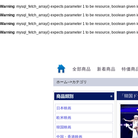
Warning
: mysql_fetch_array() expects parameter 1 to be resource, boolean given 
Warning
: mysql_fetch_array() expects parameter 1 to be resource, boolean given 
Warning
: mysql_fetch_array() expects parameter 1 to be resource, boolean given 
Warning
: mysql_fetch_array() expects parameter 1 to be resource, boolean given 
0
全部商品
新着商品
特価商
ホーム
-->
カテゴリ
「韓国ド
日本映画
欧米映画
韓国映画
中国・香港映画