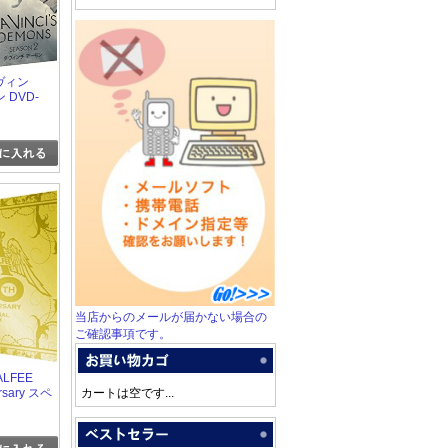
・ヴィン
 DVD-
当店からのメールが届かない場合の
ご確認事項です。
ALFEE
ersary スペ
カートは空です...
クス