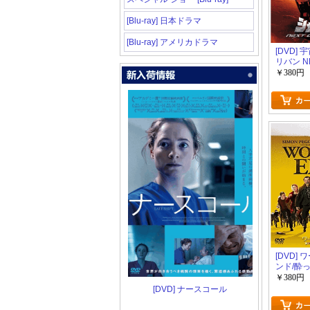
[Blu-ray] 日本ドラマ
[Blu-ray] アメリカドラマ
[DVD]
リバン N
GENERA
￥380円
[DVD]
ンド/酔
界を救う
￥380円
[DVD] ナースコール