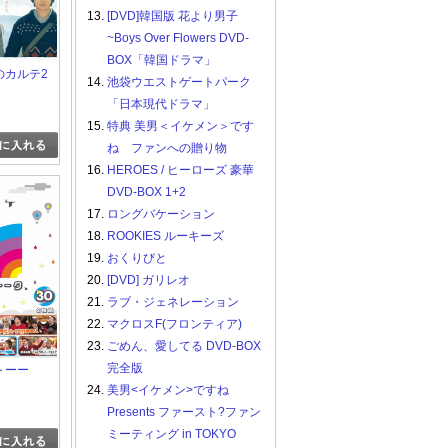
13.
[DVD]韓国版 花より男子
~Boys Over Flowers DVD-
BOX「韓国ドラマ」
様のカルテ2
14.
池袋ウエストゲートパーク
「日本現代ドラマ」
15.
特典 美男＜イケメン＞です
ね ファンへの贈り物
16.
HEROES / ヒーローズ 豪華
DVD-BOX 1+2
17.
ロングバケーション
18.
ROOKIES ルーキーズ
19.
おくりびと
20.
[DVD] ガリレオ
21.
ラブ・ジェネレーション
22.
マクロスF(フロンティア)
23.
ごめん、愛してる DVD-BOX
完全版
メトーー
24.
美男<イケメン>ですね
Presents ファースト?ファン
ミーティング in TOKYO