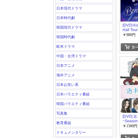
日本現代ドラマ
日本時代劇
[DVD] K
韓国現代ドラマ
Hall Tou
Voyage~
￥980円
韓国時代劇
欧米ドラマ
中国・台湾ドラマ
日本アニメ
海外アニメ
日本お笑い系
日本バラエティ番組
韓国バラエティ番組
写真集
[DVD]
~Season
教育番組
￥1500円
ドキュメンタリー