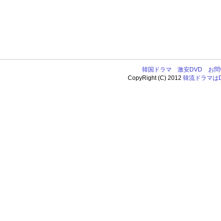
韓国ドラマ
激安DVD
お問
CopyRight (C) 2012
韓流ドラマはDV