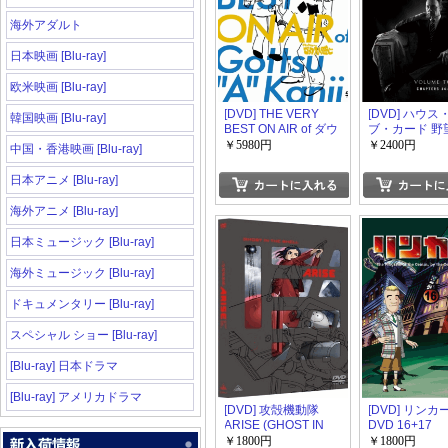
海外アダルト
日本映画 [Blu-ray]
欧米映画 [Blu-ray]
[DVD] THE VERY
[DVD] ハウス
韓国映画 [Blu-ray]
BEST ON AIR of ダウ
ブ・カード 野
ンタウンのごっつえ
段 DVD-BOX
￥5980円
￥2400円
中国・香港映画 [Blu-ray]
え感じ 1995-1997
SEASON 2
日本アニメ [Blu-ray]
海外アニメ [Blu-ray]
日本ミュージック [Blu-ray]
海外ミュージック [Blu-ray]
ドキュメンタリー [Blu-ray]
スペシャル ショー [Blu-ray]
[Blu-ray] 日本ドラマ
[Blu-ray] アメリカドラマ
[DVD] 攻殻機動隊
[DVD] リンカ
ARISE (GHOST IN
DVD 16+17
THE SHELL ARISE)
￥1800円
￥1800円