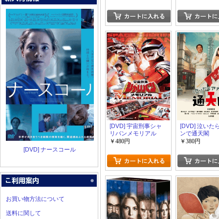
1-4
[DVD] 宇宙刑事シャ
[DVD] 泣い
リバンメモリアル
ンで通天閣
￥480円
￥380円
[DVD] ナースコール
お買い物方法について
送料に関して