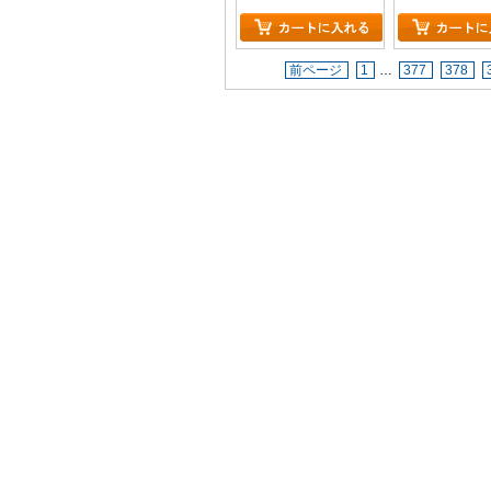
前ページ
1
…
377
378