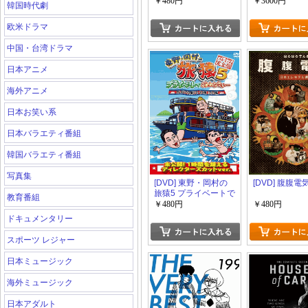
SHOWCASE ~Feel
DVD-BOX シ
￥480円
￥3600円
韓国時代劇
the love~
欧米ドラマ
中国・台湾ドラマ
日本アニメ
海外アニメ
日本お笑い系
日本バラエティ番組
韓国バラエティ番組
写真集
[DVD] 東野・岡村の
[DVD] 腹腹電
旅猿5 プライベートで
教育番組
ごめんなさい・・・
￥480円
￥480円
カンボジア・穴場リ
ドキュメンタリー
ゾートの旅 ハラハラ
編
スポーツ レジャー
日本ミュージック
海外ミュージック
日本アダルト