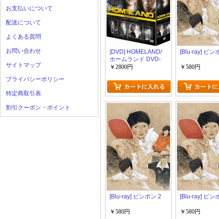
お支払いについて
配送について
よくある質問
お問い合わせ
[DVD] HOMELAND/
[Blu-ray] ピン
ホームランド DVD-
サイトマップ
BOX シーズン 3
￥2800円
￥580円
プライバシーポリシー
特定商取引表
割引クーポン・ポイント
[Blu-ray] ピンポン 2
[Blu-ray] ピン
￥580円
￥580円