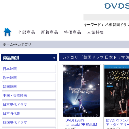
キーワード：
相棒
韓国ドラ
全部商品
新着商品
特価商品
人気特集
ホーム
-->
カテゴリ
カテゴリ 「韓国ドラマ 日本ドラマ 海
日本映画
欧米映画
韓国映画
中国・香港映画
日本現代ドラマ
日本時代劇
[DVD] ayumi
[DVD] ヴァン
韓国現代ドラマ
hamasaki PREMIUM
ア・ダイアリ