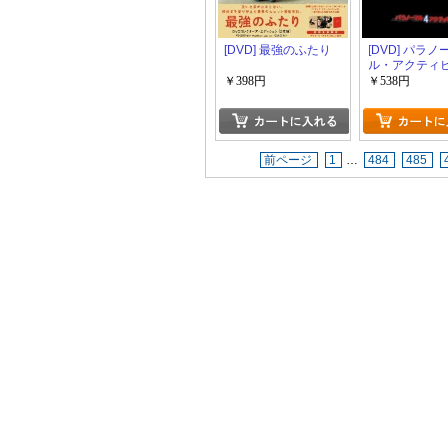
[DVD] 最強のふたり
[DVD] パラノ
ル・アクティ
￥398円
￥538円
前ページ
1
…
484
485