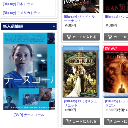
[Blu-ray] 日本ドラマ
[Blu-ray] アメリカドラマ
[Blu-ray] バッド・ル
[Blu-ray] ハ
ーテナント
￥680円
￥680円
[Blu-ray] ロミオ&ジュ
[Blu-ray] レ
リエット
ラゴン
￥680円
￥680円
特価:￥
[DVD] ナースコール