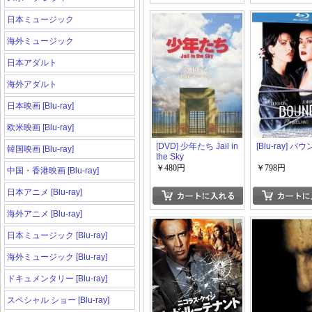
日本ミュージック
海外ミュージック
日本アダルト
海外アダルト
日本映画 [Blu-ray]
欧米映画 [Blu-ray]
[DVD] 少年たち Jail in
[Blu-ray] バ
韓国映画 [Blu-ray]
the Sky
￥480円
￥798円
中国・香港映画 [Blu-ray]
日本アニメ [Blu-ray]
海外アニメ [Blu-ray]
日本ミュージック [Blu-ray]
海外ミュージック [Blu-ray]
ドキュメンタリー [Blu-ray]
スペシャル ショー [Blu-ray]