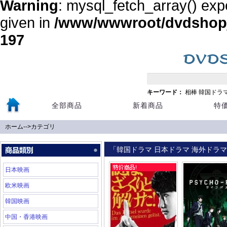
Warning
: mysql_fetch_array() exp
given in
/www/wwwroot/dvdshopja
197
キーワード：
相棒
韓国ドラ
全部商品
新着商品
特
ホーム
-->
カテゴリ
「韓国ドラマ 日本ドラマ 海外ドラマ 
日本映画
欧米映画
韓国映画
中国・香港映画