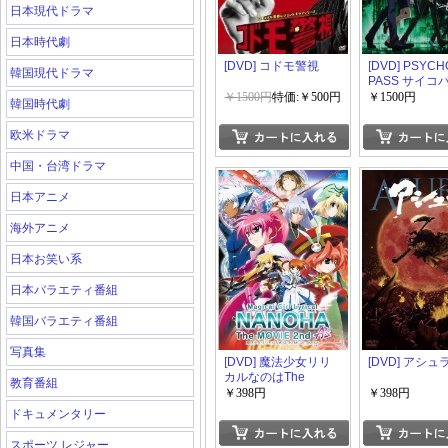
日本現代ドラマ
日本時代劇
[DVD] コドモ警視
[DVD] PSYCH
韓国現代ドラマ
PASS サイコ
￥1500円
特価:￥500円
￥1500円
韓国時代劇
欧米ドラマ
中国・台湾ドラマ
日本アニメ
海外アニメ
日本お笑い系
日本バラエティ番組
韓国バラエティ番組
写真集
[DVD] 魔法少女リリ
[DVD] アシュ
カルなのはThe
教育番組
MOVIE 2nd A's
￥398円
￥398円
ドキュメンタリー
スポーツ レジャー