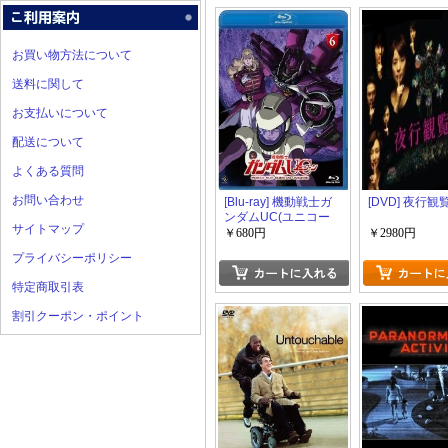
お買い物方法について
送料に関して
お支払いについて
配送について
よくある質問
お問い合わせ
[Blu-ray] 機動戦士ガ
[DVD] 夜行観
ンダムUC(ユニコー
サイトマップ
ン) 6
￥680円
￥2980円
プライバシーポリシー
特定商取引表
割引クーポン・ポイント