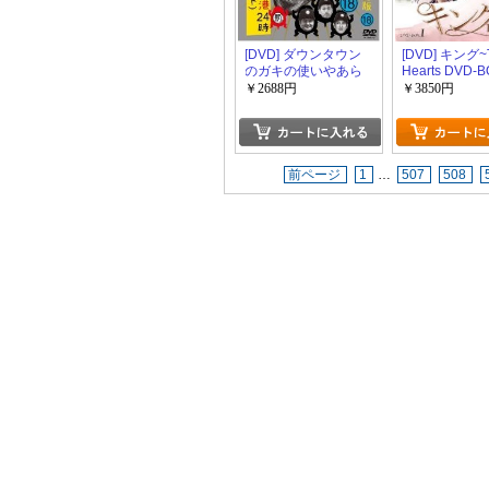
[DVD] ダウンタウン
[DVD] キング~
のガキの使いやあら
Hearts DVD-B
へんで18
￥2688円
￥3850円
前ページ
1
…
507
508