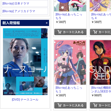
[Blu-ray] 日本ドラマ
[Blu-ray] アメリカドラマ
[Blu-ray] あっちこっ
[Blu-ray] あ
ち 5
ち 4
￥580円
￥580円
[Blu-ray] あっちこっ
[Blu-ray] 機
ち 1
ンダムSEED 9
￥580円
￥980円
[DVD] ナースコール