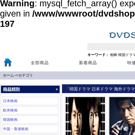
Warning
: mysql_fetch_array() exp
given in
/www/wwwroot/dvdshopja
197
キーワード：
相棒
韓国ドラ
全部商品
新着商品
特
ホーム
-->
カテゴリ
「韓国ドラマ 日本ドラマ 海外ドラマ 
日本映画
欧米映画
韓国映画
中国・香港映画