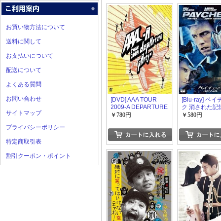
お買い物方法について
送料に関して
お支払いについて
配送について
よくある質問
お問い合わせ
[DVD] AAA TOUR
[Blu-ray] ペ
2009-A DEPARTURE
ク 消された記
サイトマップ
PARTY-
￥780円
￥580円
プライバシーポリシー
特定商取引表
割引クーポン・ポイント