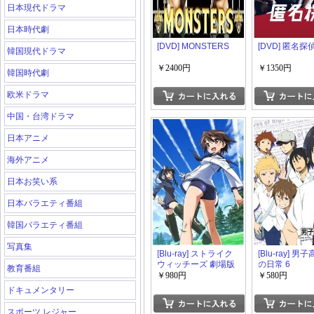
日本現代ドラマ
日本時代劇
[DVD] MONSTERS
[DVD] 匿名探
韓国現代ドラマ
￥2400円
￥1350円
韓国時代劇
欧米ドラマ
中国・台湾ドラマ
日本アニメ
海外アニメ
日本お笑い系
日本バラエティ番組
韓国バラエティ番組
写真集
[Blu-ray] ストライク
[Blu-ray] 男
ウィッチーズ 劇場版
の日常 6
教育番組
￥980円
￥580円
ドキュメンタリー
スポーツ レジャー