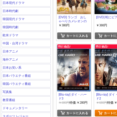
日本現代ドラマ
日本時代劇
[DVD] ランゴ おし
[DVD] 蛇にピ
韓国現代ドラマ
ゃべりカメレオンの
不思議な冒険
￥380円
￥380円
韓国時代劇
欧米ドラマ
中国・台湾ドラマ
日本アニメ
海外アニメ
日本お笑い系
日本バラエティ番組
韓国バラエティ番組
写真集
[Blu-ray] ダイ・ハー
[Blu-ray] ダ
ド3
ド2
教育番組
￥680円
特価:￥280円
￥680円
特価:￥
ドキュメンタリー
スポーツ レジャー