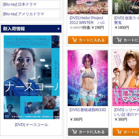
[Blu-ray] 日本ドラマ
[Blu-ray] アメリカドラマ
[DVD] Hello! Project
[DVD] 仮面
2012 WINTER ハロ
響鬼
☆プロ天国~ファンキ
￥480円
特価:￥198円
￥1800円
ーちゃん~
[DVD] 蜜桃成熟時33D
[DVD] シリー
いい話 渚のマ
ド
￥380円
￥380円
[DVD] ナースコール