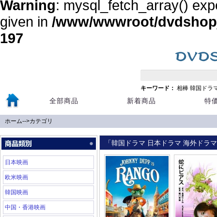
Warning
: mysql_fetch_array() exp
given in
/www/wwwroot/dvdshopja
197
キーワード：
相棒
韓国ドラ
全部商品
新着商品
特
ホーム
-->
カテゴリ
「韓国ドラマ 日本ドラマ 海外ドラマ 
日本映画
欧米映画
韓国映画
中国・香港映画