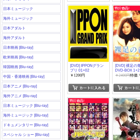
日本ミュージック
海外ミュージック
日本アダルト
海外アダルト
日本映画 [Blu-ray]
欧米映画 [Blu-ray]
[DVD] IPPONグラン
[DVD] 裸足の
韓国映画 [Blu-ray]
プリ 01+02
DVD-BOX 1+2
￥1200円
￥2400円
特価:
中国・香港映画 [Blu-ray]
日本アニメ [Blu-ray]
海外アニメ [Blu-ray]
日本ミュージック [Blu-ray]
海外ミュージック [Blu-ray]
ドキュメンタリー [Blu-ray]
スペシャル ショー [Blu-ray]