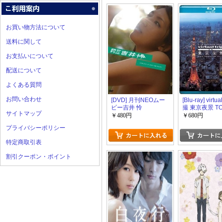
お買い物方法について
送料に関して
お支払いについて
配送について
よくある質問
お問い合わせ
[DVD] 月刊NEOムー
[Blu-ray] virtua
ビー吉井 怜
撮 東京夜景 T
サイトマップ
TWILIGHT FR
￥480円
￥680円
プライバシーポリシー
特定商取引表
割引クーポン・ポイント