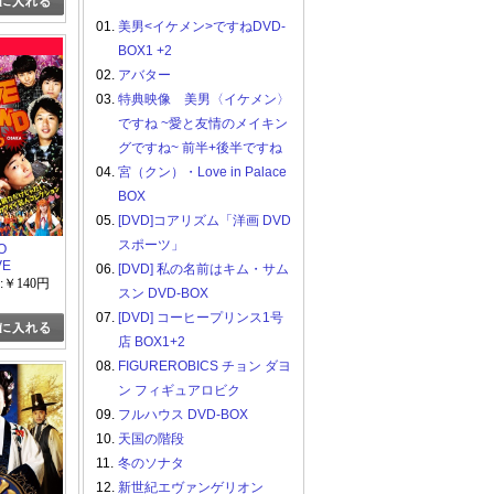
01.
美男<イケメン>ですねDVD-
BOX1 +2
02.
アバター
03.
特典映像 美男〈イケメン〉
ですね ~愛と友情のメイキン
グですね~ 前半+後半ですね
04.
宮（クン）・Love in Palace
BOX
05.
[DVD]コアリズム「洋画 DVD
スポーツ」
O
VE
06.
[DVD] 私の名前はキム・サム
0 OSAKA
:￥140円
スン DVD-BOX
男前なだけ
ワイイ芸
07.
[DVD] コーヒープリンス1号
ョン~
店 BOX1+2
08.
FIGUREROBICS チョン ダヨ
ン フィギュアロビク
09.
フルハウス DVD-BOX
10.
天国の階段
11.
冬のソナタ
12.
新世紀エヴァンゲリオン