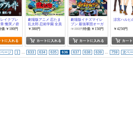
ブレイクブレ
劇場版アニメ 忍たま
劇場版イナズマイレ
涼宮ハルヒ
六章 慟哭ノ砦
乱太郎 忍術学園 全員
ブン 最強軍団オーガ
出動！の段
襲来
特価:￥180円
￥380円
￥380円
特価:￥150円
￥4250円
前ページ
1
…
633
634
635
636
637
638
639
…
759
次ペ