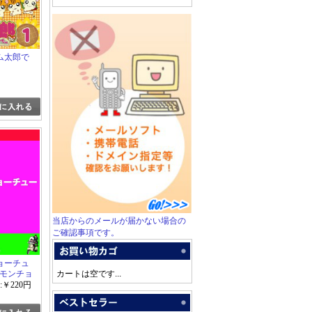
ム太郎で
当店からのメールが届かない場合の
ご確認事項です。
ョーチュ
ーモンチョ
カートは空です...
二
:￥220円