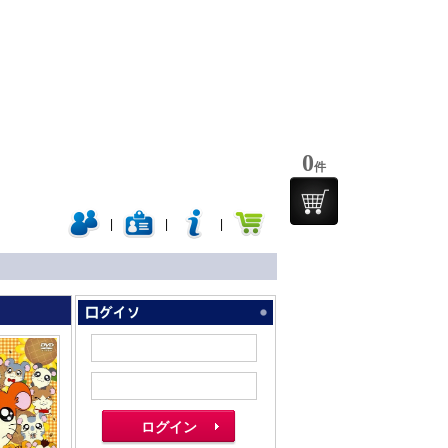
0
件
|
|
|