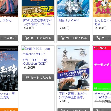
ナウシカ
[DVD]人志松本のすべ
初音ミクVision
とっとこハ
らない話ザ・ゴール
ちゅ
デン2「邦画 DVD お
￥480円
￥480円
￥2000円
笑い・バラエティ」
ONE PIECE Log
Collection “GOD”
￥1200円
ペシャル 玉
不肖・宮嶋 これがホ
チーモンチ
れた真実
ンマの海上自衛隊、
ウDVD チ
スーパーウェポンや!!
ーチュ 一＋
￥680円
￥680円
特価