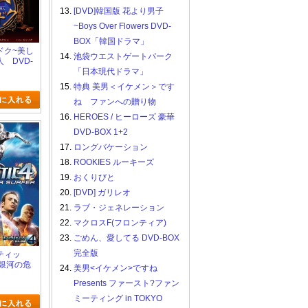
13.
[DVD]韓国版 花より男子
~Boys Over Flowers DVD-
BOX「韓国ドラマ」
ドク~美し
14.
池袋ウエストゲートパーク
 DVD-
「日本現代ドラマ」
15.
特典 美男＜イケメン＞です
ね ファンへの贈り物
16.
HEROES / ヒーローズ 豪華
DVD-BOX 1+2
17.
ロングバケーション
18.
ROOKIES ルーキーズ
19.
おくりびと
20.
[DVD] ガリレオ
21.
ラブ・ジェネレーション
22.
マクロスF(フロンティア)
23.
ごめん、愛してる DVD-BOX
完全版
ティッ
:銀河の危
24.
美男<イケメン>ですね
Presents ファースト?ファン
ミーティング in TOKYO