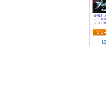
劇場版 
イド 第
￥380円