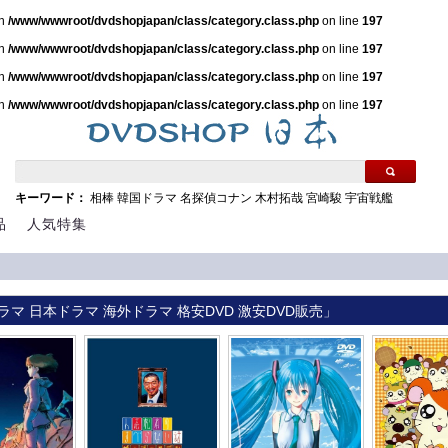
in
/www/wwwroot/dvdshopjapan/class/category.class.php
on line
197
in
/www/wwwroot/dvdshopjapan/class/category.class.php
on line
197
in
/www/wwwroot/dvdshopjapan/class/category.class.php
on line
197
in
/www/wwwroot/dvdshopjapan/class/category.class.php
on line
197
キーワード：
相棒
韓国ドラマ
名探偵コナン
木村拓哉
宮崎駿
宇宙戦艦
品
人気特集
ラマ 日本ドラマ 海外ドラマ 格安DVD 激安DVD販売」