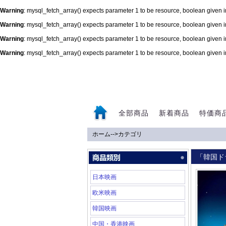
Warning
: mysql_fetch_array() expects parameter 1 to be resource, boolean given 
Warning
: mysql_fetch_array() expects parameter 1 to be resource, boolean given 
Warning
: mysql_fetch_array() expects parameter 1 to be resource, boolean given 
Warning
: mysql_fetch_array() expects parameter 1 to be resource, boolean given 
0
全部商品
新着商品
特価商
ホーム
-->
カテゴリ
「韓国ド
日本映画
欧米映画
韓国映画
中国・香港映画