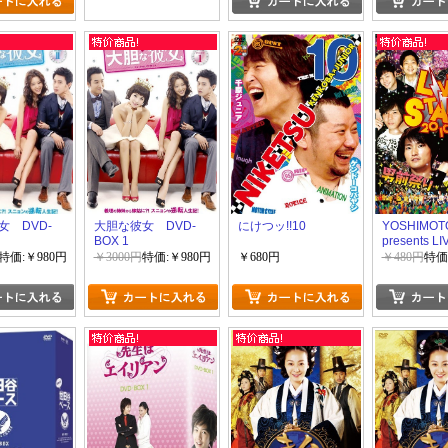
女 DVD-
大胆な彼女 DVD-
にけつッ!!10
YOSHIMOT
BOX 1
presents LI
STAND 201
特価:￥980円
￥3000円
特価:￥980円
￥680円
￥480円
特価
男前祭り ~
じゃないカ
人コレクシ