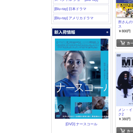
[Blu-ray] 日本ドラマ
[Blu-ray] アメリカドラマ
所さんの
ス
￥800円
メン・イ
ク2
￥380円
[DVD] ナースコール