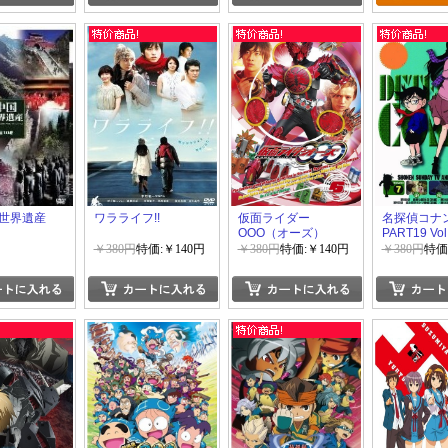
世界遺産
ワラライフ!!
仮面ライダー
名探偵コナン
OOO（オーズ）
PART19 Vol
VOL.6
￥380円
特価:￥140円
￥380円
特価:￥140円
￥380円
特価