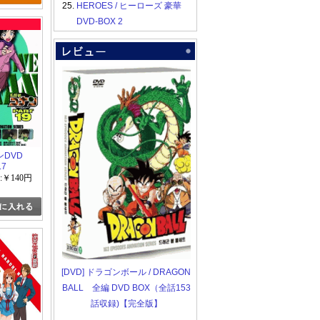
25.
HEROES / ヒーローズ 豪華
DVD-BOX 2
DVD
.7
:￥140円
[DVD] ドラゴンボール / DRAGON
BALL 全編 DVD BOX（全話153
話収録)【完全版】