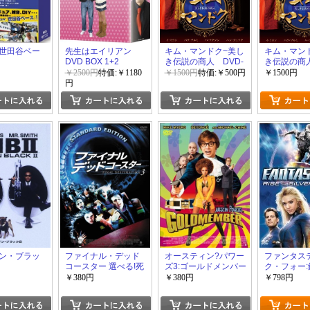
世田谷ベー
先生はエイリアン
キム・マンドク~美し
キム・マン
DVD BOX 1+2
き伝説の商人 DVD-
き伝説の商人
BOX 3
BOX 2
￥2500円
特価:￥1180
￥1500円
特価:￥500円
￥1500円
円
ン・ブラッ
ファイナル・デッド
オースティン?パワー
ファンタス
コースター 選べる!死
ズ3:ゴールドメンバー
ク・フォー
に様マルチ版
機
￥380円
￥380円
￥798円