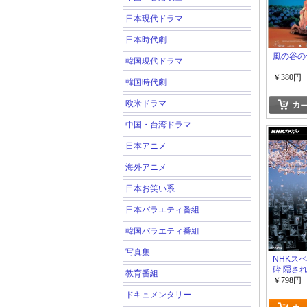
日本現代ドラマ
日本時代劇
風の谷の
韓国現代ドラマ
￥380円
韓国時代劇
欧米ドラマ
中国・台湾ドラマ
日本アニメ
海外アニメ
日本お笑い系
日本バラエティ番組
韓国バラエティ番組
写真集
NHKス
砕 隠さ
教育番組
￥798円
ドキュメンタリー