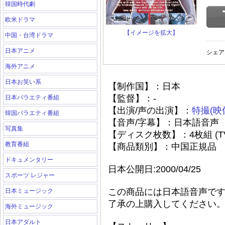
韓国時代劇
欧米ドラマ
【イメージを拡大】
中国・台湾ドラマ
日本アニメ
シェア
海外アニメ
日本お笑い系
【制作国】：日本
【監督】：-
日本バラエティ番組
【出演/声の出演】：
特撮(映
韓国バラエティ番組
【音声/字幕】：日本語音声
写真集
【ディスク枚数】：4枚組 (T
教育番組
【商品類別】：中国正規品
ドキュメンタリー
日本公開日:2000/04/25
スポーツ レジャー
この商品には日本語音声で
日本ミュージック
了承の上購入してください
海外ミュージック
日本アダルト