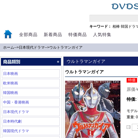
キーワード：
相棒
韓国ドラ
全部商品
新着商品
特価商品
人気特集
ホーム
-->
日本現代ドラマ
-->
ウルトラマンガイア
ウルトラマンガイア
ウルトラマンガイア
日本映画
特価
欧米映画
原価
韓国映画
特価:
中国・香港映画
モデル: 
日本現代ドラマ
重量: 0
日本時代劇
韓国現代ドラマ