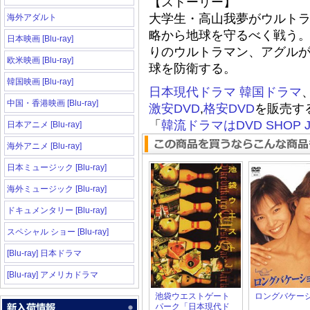
【ストーリー】
大学生・高山我夢がウルト
海外アダルト
略から地球を守るべく戦う
日本映画 [Blu-ray]
りのウルトラマン、アグル
欧米映画 [Blu-ray]
球を防衛する。
韓国映画 [Blu-ray]
日本現代ドラマ
韓国ドラマ
中国・香港映画 [Blu-ray]
激安DVD
,
格安DVD
を販売す
「
韓流ドラマはDVD SHOP J
日本アニメ [Blu-ray]
海外アニメ [Blu-ray]
日本ミュージック [Blu-ray]
海外ミュージック [Blu-ray]
ドキュメンタリー [Blu-ray]
スペシャル ショー [Blu-ray]
[Blu-ray] 日本ドラマ
[Blu-ray] アメリカドラマ
池袋ウエストゲート
ロングバケー
パーク「日本現代ド