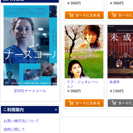
ラマ」
￥3980円
￥3980円
ラブ・ジェネレーシ
未成年
ョン
[DVD] ナースコール
￥3980円
￥1500円
お買い物方法について
送料に関して