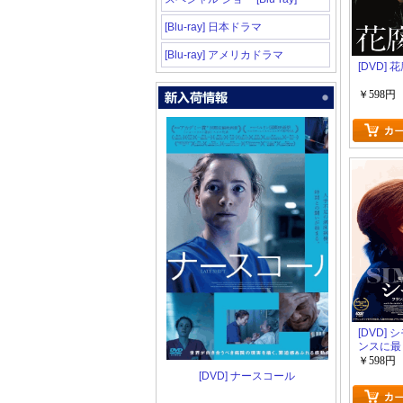
[Blu-ray] 日本ドラマ
[Blu-ray] アメリカドラマ
[DVD] 
￥598円
[DVD]
ンスに最
政治家
￥598円
[DVD] ナースコール