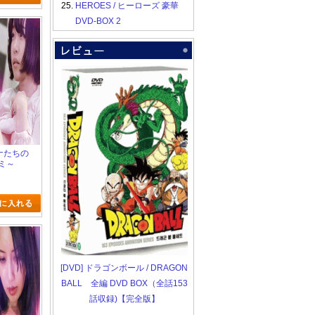
25.
HEROES / ヒーローズ 豪華
DVD-BOX 2
ンナたちの
ミ～
[DVD] ドラゴンボール / DRAGON
BALL 全編 DVD BOX（全話153
話収録)【完全版】