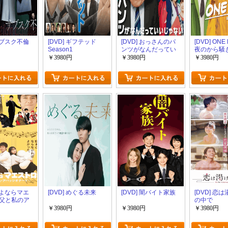
 サブスク不倫
[DVD] ギフテッド
[DVD] おっさんのパ
[DVD] ON
Season1
ンツがなんだってい
夜のから騒
いじゃないか！
￥3980円
￥3980円
￥3980円
 さよならマエ
[DVD] めぐる未来
[DVD] 闇バイト家族
[DVD] 恋
父と私のア
の中で
ナート～
￥3980円
￥3980円
￥3980円