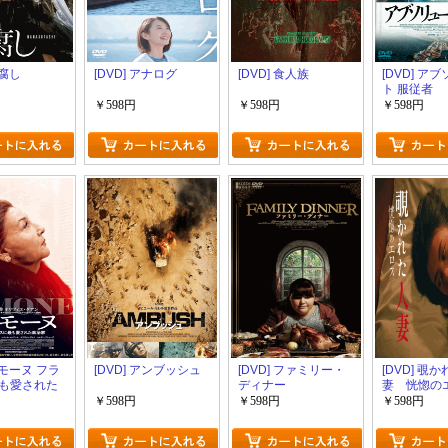
花腐し
[DVD] アナログ
[DVD] 食人族
[DVD] ア
ト 服従者
￥598円
￥598円
￥598円
 シモーヌ フラ
[DVD] アンブッシュ
[DVD] ファミリー・
[DVD] 覗
も愛された
ディナー
妻 恍惚の
￥598円
￥598円
￥598円