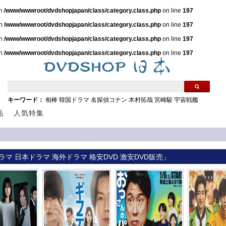
in
/www/wwwroot/dvdshopjapan/class/category.class.php
on line
197
in
/www/wwwroot/dvdshopjapan/class/category.class.php
on line
197
in
/www/wwwroot/dvdshopjapan/class/category.class.php
on line
197
in
/www/wwwroot/dvdshopjapan/class/category.class.php
on line
197
キーワード：
相棒
韓国ドラマ
名探偵コナン
木村拓哉
宮崎駿
宇宙戦艦
品
人気特集
ラマ 日本ドラマ 海外ドラマ 格安DVD 激安DVD販売」