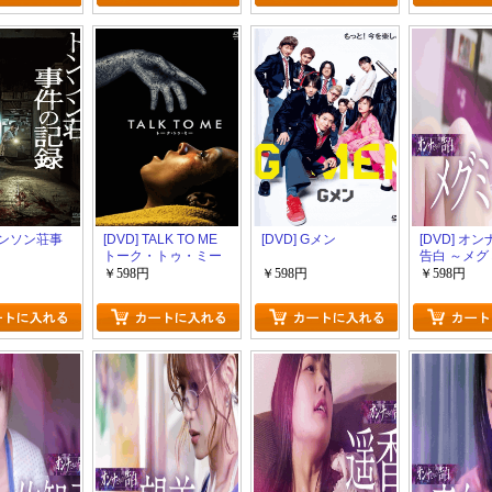
 トンソン荘事
[DVD] TALK TO ME
[DVD] Gメン
[DVD] オ
トーク・トゥ・ミー
告白 ～メグ
￥598円
￥598円
￥598円