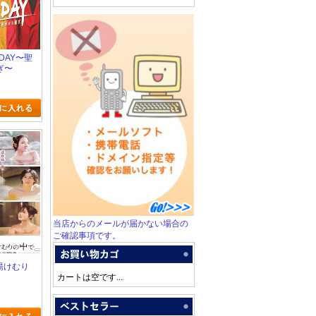
E DAY〜聖
ぎ〜
当店からのメールが届かない場合の
ご確認事項です。
は湯けむり
カートは空です...