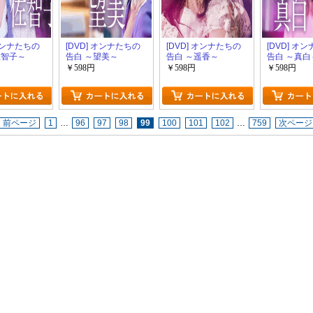
 オンナたちの
[DVD] オンナたちの
[DVD] オンナたちの
[DVD] オ
佐智子～
告白 ～望美～
告白 ～遥香～
告白 ～真白
￥598円
￥598円
￥598円
前ページ
1
…
96
97
98
99
100
101
102
…
759
次ページ