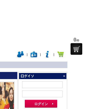
0
件
|
|
|