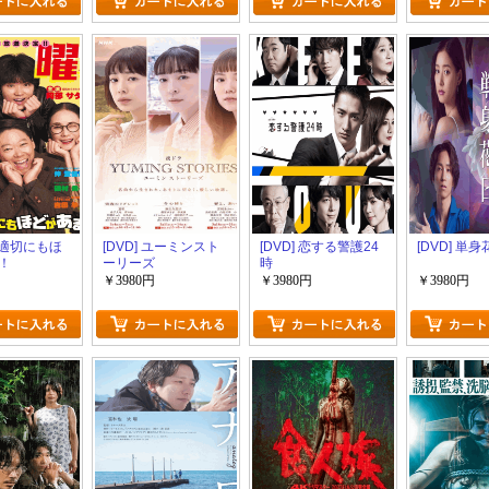
 不適切にもほ
[DVD] ユーミンスト
[DVD] 恋する警護24
[DVD] 単身
！
ーリーズ
時
￥3980円
￥3980円
￥3980円