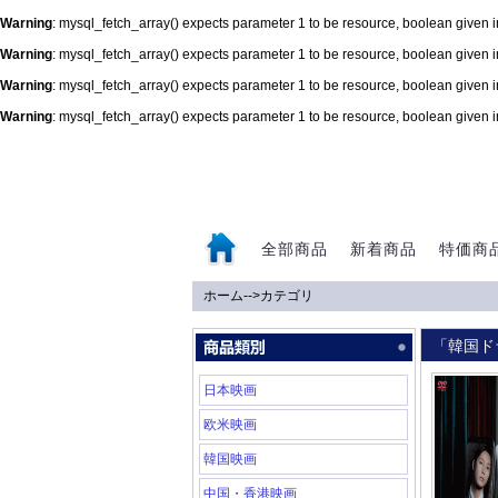
Warning
: mysql_fetch_array() expects parameter 1 to be resource, boolean given 
Warning
: mysql_fetch_array() expects parameter 1 to be resource, boolean given 
Warning
: mysql_fetch_array() expects parameter 1 to be resource, boolean given 
Warning
: mysql_fetch_array() expects parameter 1 to be resource, boolean given 
0
全部商品
新着商品
特価商
ホーム
-->
カテゴリ
「韓国ド
日本映画
欧米映画
韓国映画
中国・香港映画