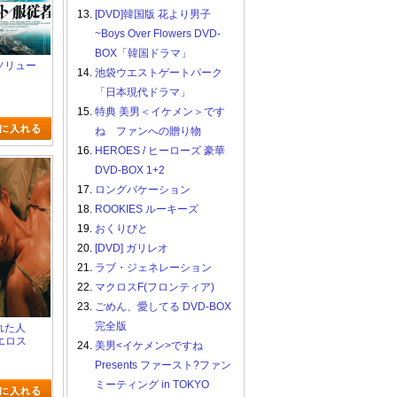
13.
[DVD]韓国版 花より男子
~Boys Over Flowers DVD-
BOX「韓国ドラマ」
ブソリュー
14.
池袋ウエストゲートパーク
「日本現代ドラマ」
15.
特典 美男＜イケメン＞です
ね ファンへの贈り物
16.
HEROES / ヒーローズ 豪華
DVD-BOX 1+2
17.
ロングバケーション
18.
ROOKIES ルーキーズ
19.
おくりびと
20.
[DVD] ガリレオ
21.
ラブ・ジェネレーション
22.
マクロスF(フロンティア)
23.
ごめん、愛してる DVD-BOX
完全版
かれた人
エロス
24.
美男<イケメン>ですね
Presents ファースト?ファン
ミーティング in TOKYO