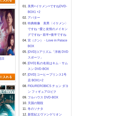
01.
美男<イケメン>ですねDVD-
BOX1 +2
02.
アバター
03.
特典映像 美男〈イケメン〉
ですね ~愛と友情のメイキン
グですね~ 前半+後半ですね
04.
宮（クン）・Love in Palace
BOX
05.
[DVD]コアリズム「洋画 DVD
スポーツ」
花日
06.
[DVD] 私の名前はキム・サム
スン DVD-BOX
07.
[DVD] コーヒープリンス1号
店 BOX1+2
08.
FIGUREROBICS チョン ダヨ
ン フィギュアロビク
09.
フルハウス DVD-BOX
10.
天国の階段
11.
冬のソナタ
12.
新世紀エヴァンゲリオン