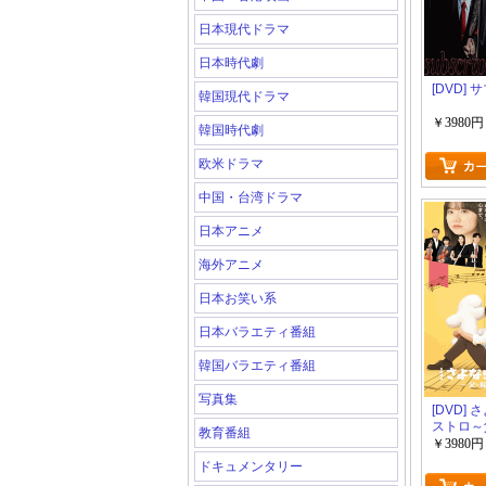
日本現代ドラマ
日本時代劇
[DVD]
韓国現代ドラマ
￥3980円
韓国時代劇
欧米ドラマ
中国・台湾ドラマ
日本アニメ
海外アニメ
日本お笑い系
日本バラエティ番組
韓国バラエティ番組
写真集
[DVD]
ストロ～
教育番組
パッシオ
￥3980円
ドキュメンタリー