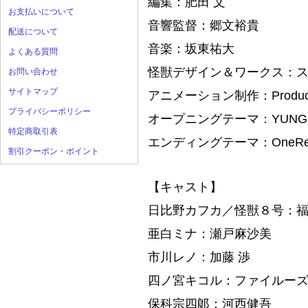
編集：肥田 文
お支払いについて
音響監督：郷文裕貴
配送について
音楽：坂東祐大
よくある質問
怪獣デザイン＆ワークス：
お問い合わせ
サイトマップ
アニメーション制作：Producti
プライバシーポリシー
オープニングテーマ：YUNGB
特定商取引表
エンディングテーマ：OneRepu
割引クーポン・ポイント
【キャスト】
日比野カフカ／怪獣８号：
亜白ミナ：瀬戸麻沙美
市川レノ：加藤 渉
四ノ宮キコル：ファイルー
保科宗四郞：河西健吾