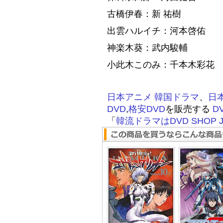
古橋伊春：新 祐樹
出雲ハルイチ：河本啓佑
神楽木葵：武内駿輔
小此木このみ：千本木彩花
日本アニメ
韓国ドラマ
、
日
DVD
,
格安DVD
を販売する
D
「
韓流ドラマはDVD SHOP J