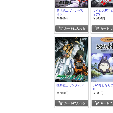
新世紀エヴァンゲリ
マクロスF(フ
オン
ィア)
￥4980円
￥2000円
機動戦士ガンダム00
[DVD] とな
ロ
￥2000円
￥380円