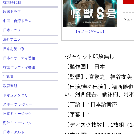
韓国時代劇
欧米ドラマ
シェア
中国・台湾ドラマ
日本アニメ
【イメージを拡大】
海外アニメ
日本お笑い系
·ジャケット印刷無し
日本バラエティ番組
【製作国】: 日本
韓国バラエティ番組
【監督】: 宮繁之、神谷友美
写真集
教育番組
【出演/声の出演】: 福西
い、河西健吾、新祐樹、河
ドキュメンタリー
【言語 】: 日本語音声
スポーツ レジャー
日本ミュージック
【字幕 】:
海外ミュージック
【ディスク枚数】: 1枚組（1
日本アダルト