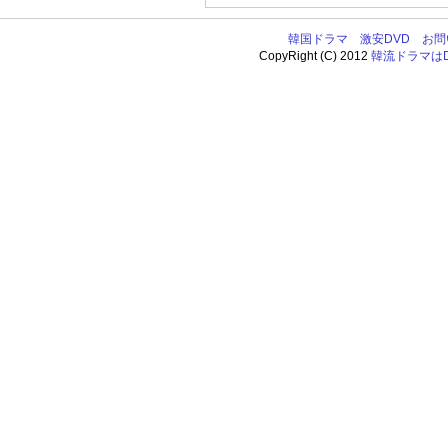
韓国ドラマ
激安DVD
お問
CopyRight (C) 2012
韓流ドラマはDV