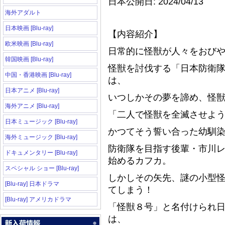
日本公開日: 2024/04/13
海外アダルト
日本映画 [Blu-ray]
【内容紹介】
欧米映画 [Blu-ray]
日常的に怪獣が人々をおび
韓国映画 [Blu-ray]
怪獣を討伐する「日本防衛
中国・香港映画 [Blu-ray]
は、
日本アニメ [Blu-ray]
いつしかその夢を諦め、怪
海外アニメ [Blu-ray]
「二人で怪獣を全滅させよ
日本ミュージック [Blu-ray]
かつてそう誓い合った幼馴染
海外ミュージック [Blu-ray]
防衛隊を目指す後輩・市川
ドキュメンタリー [Blu-ray]
始めるカフカ。
スペシャル ショー [Blu-ray]
しかしその矢先、謎の小型怪
[Blu-ray] 日本ドラマ
てしまう！
[Blu-ray] アメリカドラマ
「怪獣８号」と名付けられ
は、