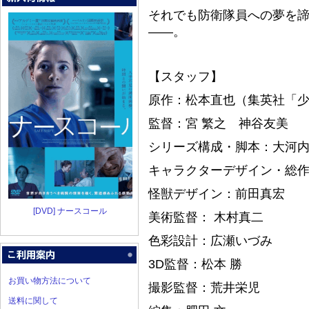
それでも防衛隊員への夢を
――。
【スタッフ】
原作：松本直也（集英社「
監督：宮 繁之 神谷友美
シリーズ構成・脚本：大河
キャラクターデザイン・総
怪獣デザイン：前田真宏
[DVD] ナースコール
美術監督： 木村真二
色彩設計：広瀬いづみ
3D監督：松本 勝
お買い物方法について
撮影監督：荒井栄児
送料に関して