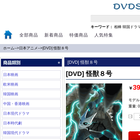
キーワード：
相棒
韓国ドラ
全部商品
新着商品
特価商品
人気特集
ホーム
-->
日本アニメ
-->
[DVD] 怪獣８号
[DVD] 怪獣８号
[DVD] 怪獣８号
日本映画
欧米映画
3
￥
韓国映画
モデル:
中国・香港映画
重量: 0
日本現代ドラマ
日本時代劇
韓国現代ドラマ