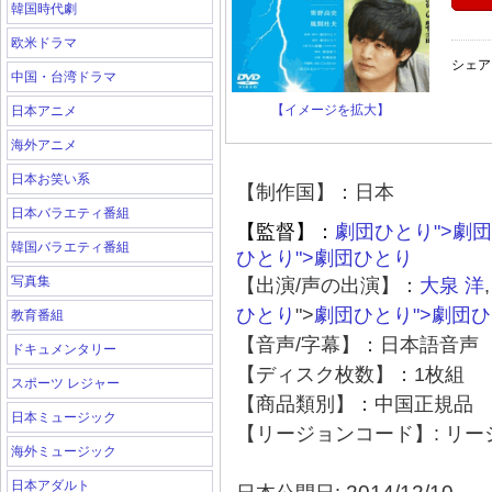
韓国時代劇
欧米ドラマ
シェア
中国・台湾ドラマ
【イメージを拡大】
日本アニメ
海外アニメ
日本お笑い系
【制作国】：日本
日本バラエティ番組
【監督】：
劇団ひとり">劇
韓国バラエティ番組
ひとり">劇団ひとり
写真集
【出演/声の出演】：
大泉
洋
ひとり
">
劇団ひとり">劇団ひ
教育番組
【音声/字幕】：日本語音声
ドキュメンタリー
【ディスク枚数】：1枚組
スポーツ レジャー
【商品類別】：中国正規品
日本ミュージック
【リージョンコード】: リ
海外ミュージック
日本アダルト