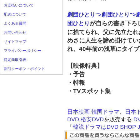
お支払いについて
劇団ひとり">劇団ひとり">
配送について
が自らの書き下ろ
団ひとり
よくある質問
に捨てられ、父に先立たれ
お問い合わせ
めさに人生を諦め掛けてい
サイトマップ
れ、40年前の浅草にタイ
プライバシーポリシー
特定商取引表
【映像特典】
割引クーポン・ポイント
・予告
・特報
・TVスポット集
日本映画
韓国ドラマ
、
日本
DVD
,
格安DVD
を販売する
D
「
韓流ドラマはDVD SHOP J