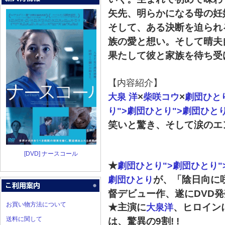
矢先、明らかになる母の妊
そして、ある決断を迫られ
族の愛と想い。そして晴夫
果たして彼と家族を待ち受
【内容紹介】
×
×
大泉
洋
柴咲コウ
劇団ひと
り">劇団ひとり">劇団ひと
笑いと驚き、そして涙のエン
[DVD] ナースコール
★
劇団ひとり">劇団ひとり"
が、「陰日向に
劇団ひとり
督デビュー作、遂にDVD発
お買い物方法について
★主演に
、ヒロイン
大泉
洋
送料に関して
は、驚異の9割! !