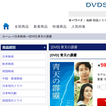
キーワード：
相棒
韓国ドラ
全部商品
新着商品
特価商品
人気特集
ホーム
-->
日本映画
-->
[DVD] 青天の霹靂
[DVD] 青天の霹靂
[DVD] 青天の霹靂
日本映画
5
欧米映画
￥
韓国映画
モデル:
中国・香港映画
重量: 0
日本現代ドラマ
日本時代劇
韓国現代ドラマ