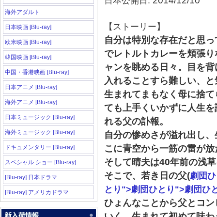
2014/12/10
日本公開日:
海外アダルト
【ストーリー】
日本映画 [Blu-ray]
自分は特別な存在だと思っ
欧米映画 [Blu-ray]
でレトルトカレーを頬張り
韓国映画 [Blu-ray]
ャンを眺める日々。目を背
中国・香港映画 [Blu-ray]
入れることすら難しい、と
日本アニメ [Blu-ray]
生まれてまもなく母に捨て
海外アニメ [Blu-ray]
ても上手くいかずに人生を
日本ミュージック [Blu-ray]
れる父の訃報。
海外ミュージック [Blu-ray]
自分の惨めさが溢れ出し、
こに青空から一筋の雷が放
ドキュメンタリー [Blu-ray]
そして晴夫は40年前の浅
スペシャル ショー [Blu-ray]
そこで、若き日の父(
劇団ひ
[Blu-ray] 日本ドラマ
とり">劇団ひとり">劇団ひ
[Blu-ray] アメリカドラマ
ひょんなことから父とコン
いく。生まれて初めて味わ