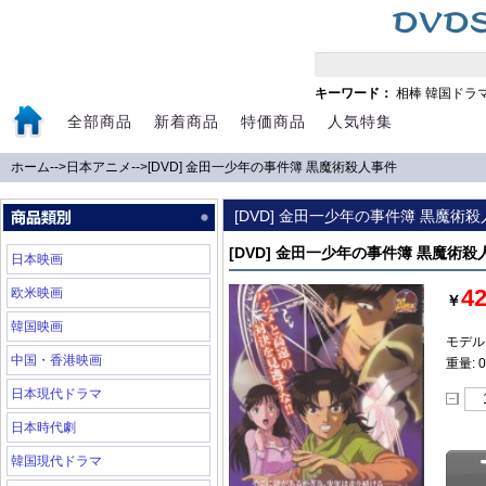
キーワード：
相棒
韓国ドラ
全部商品
新着商品
特価商品
人気特集
ホーム
-->
日本アニメ
-->
[DVD] 金田一少年の事件簿 黒魔術殺人事件
[DVD] 金田一少年の事件簿 黒魔術
[DVD] 金田一少年の事件簿 黒魔術殺
日本映画
4
欧米映画
￥
韓国映画
モデル:
中国・香港映画
重量: 0
日本現代ドラマ
日本時代劇
韓国現代ドラマ