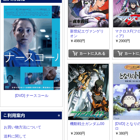
新世紀エヴァンゲリ
マクロスF(フ
オン
ィア)
￥4980円
￥2000円
[DVD] ナースコール
機動戦士ガンダム00
[DVD] とな
お買い物方法について
ロ
￥2000円
￥380円
送料に関して