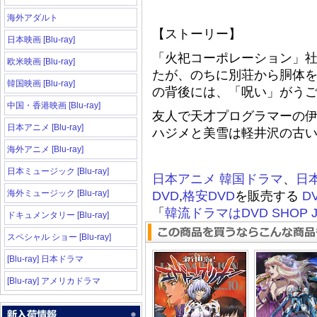
海外アダルト
【ストーリー】
日本映画 [Blu-ray]
「火祀コーポレーション」
欧米映画 [Blu-ray]
たが、のちに別荘から胴体
韓国映画 [Blu-ray]
の背後には、「呪い」がう
中国・香港映画 [Blu-ray]
友人で天才プログラマーの
日本アニメ [Blu-ray]
ハジメと美雪は軽井沢の古
海外アニメ [Blu-ray]
日本ミュージック [Blu-ray]
日本アニメ
韓国ドラマ
、
日
海外ミュージック [Blu-ray]
DVD
,
格安DVD
を販売する
D
「
韓流ドラマはDVD SHOP J
ドキュメンタリー [Blu-ray]
スペシャル ショー [Blu-ray]
[Blu-ray] 日本ドラマ
[Blu-ray] アメリカドラマ