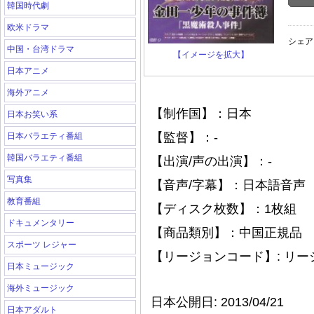
韓国時代劇
欧米ドラマ
シェア
中国・台湾ドラマ
【イメージを拡大】
日本アニメ
海外アニメ
【制作国】：日本
日本お笑い系
【監督】：-
日本バラエティ番組
韓国バラエティ番組
【出演/声の出演】：-
写真集
【音声/字幕】：日本語音声
教育番組
【ディスク枚数】：1枚組
ドキュメンタリー
【商品類別】：中国正規品
スポーツ レジャー
【リージョンコード】: リ
日本ミュージック
海外ミュージック
日本公開日: 2013/04/21
日本アダルト