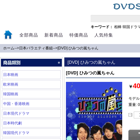
キーワード：
相棒
韓国ドラ
全部商品
新着商品
特価商品
人気特集
ホーム
-->
日本バラエティ番組
-->
[DVD] ひみつの嵐ちゃん
[DVD] ひみつの嵐ちゃん
[DVD] ひみつの嵐ちゃん
日本映画
4
欧米映画
￥
韓国映画
モデル:
中国・香港映画
重量: 0
日本現代ドラマ
日本時代劇
韓国現代ドラマ