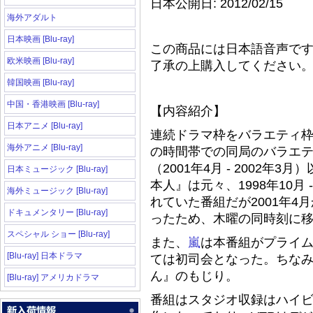
日本公開日: 2012/02/15
海外アダルト
日本映画 [Blu-ray]
この商品には日本語音声で
欧米映画 [Blu-ray]
了承の上購入してください
韓国映画 [Blu-ray]
中国・香港映画 [Blu-ray]
【内容紹介】
日本アニメ [Blu-ray]
連続ドラマ枠をバラエティ
海外アニメ [Blu-ray]
の時間帯での同局のバラエ
（2001年4月 - 2002
日本ミュージック [Blu-ray]
本人』は元々、1998年10月
海外ミュージック [Blu-ray]
れていた番組だが2001年
ドキュメンタリー [Blu-ray]
ったため、木曜の同時刻に
スペシャル ショー [Blu-ray]
また、
嵐
は本番組がプライム
[Blu-ray] 日本ドラマ
ては初司会となった。ちな
ん』のもじり。
[Blu-ray] アメリカドラマ
番組はスタジオ収録はハイビジ