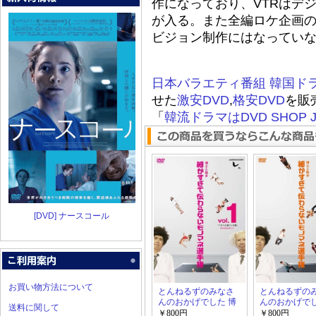
作になっており、VTRはデ
が入る。また全編ロケ企画の
ビジョン制作にはなってい
日本バラエティ番組
韓国ド
せた
激安DVD
,
格安DVD
を販
「
韓流ドラマはDVD SHOP J
[DVD] ナースコール
お買い物方法について
とんねるずのみなさ
とんねるずの
んのおかげでした 博
んのおかげでし
送料に関して
士と助手 細かすぎて
士と助手 細か
￥800円
￥800円