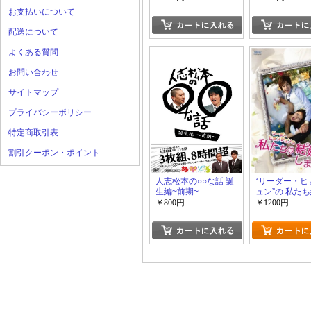
伝わらないモノマネ
伝わらないモ
お支払いについて
選手権 vol.1-vol.3
選手権 vol.4-v
配送について
よくある質問
お問い合わせ
サイトマップ
プライバシーポリシー
特定商取引表
割引クーポン・ポイント
人志松本の○○な話 誕
“リーダー・ヒ
生編~前期~
ュン”の 私た
ました-コレク
￥800円
￥1200円
Vol.1 2