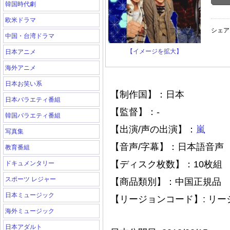
韓国時代劇
欧米ドラマ
シェア
中国・台湾ドラマ
【イメージを拡大】
日本アニメ
海外アニメ
日本お笑い系
【制作国】：日本
日本バラエティ番組
【監督】：-
韓国バラエティ番組
【出演/声の出演】：
嵐
写真集
【音声/字幕】：日本語音声
教育番組
【ディスク枚数】：10枚組
ドキュメンタリー
スポーツ レジャー
【商品類別】：中国正規品
日本ミュージック
【リージョンコード】: リ
海外ミュージック
日本アダルト