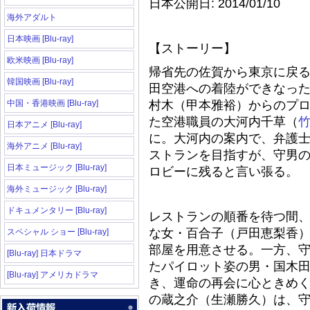
日本公開日: 2014/01/10
海外アダルト
日本映画 [Blu-ray]
【ストーリー】
欧米映画 [Blu-ray]
帰省先の佐賀から東京に戻
韓国映画 [Blu-ray]
田空港への着陸ができなっ
中国・香港映画 [Blu-ray]
村木（甲本雅裕）からのプ
た空港職員の大河内千草（
日本アニメ [Blu-ray]
に。大河内の案内で、弁護士
海外アニメ [Blu-ray]
ストランを目指すが、守男
日本ミュージック [Blu-ray]
ロビーに残ると言い張る。
海外ミュージック [Blu-ray]
ドキュメンタリー [Blu-ray]
レストランの順番を待つ間
な女・百合子（戸田恵梨香
スペシャル ショー [Blu-ray]
部屋を用意させる。一方、
[Blu-ray] 日本ドラマ
たパイロット姿の男・国木
[Blu-ray] アメリカドラマ
き、運命の再会に心ときめ
の蔵之介（生瀬勝久）は、