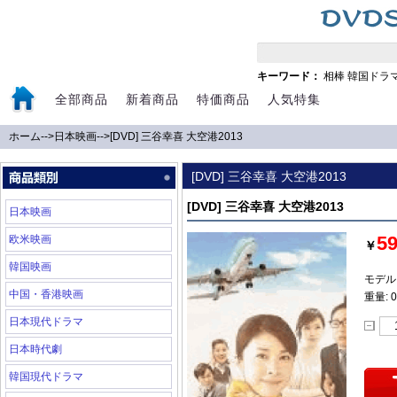
キーワード：
相棒
韓国ドラ
全部商品
新着商品
特価商品
人気特集
ホーム
-->
日本映画
-->
[DVD] 三谷幸喜 大空港2013
[DVD] 三谷幸喜 大空港2013
[DVD] 三谷幸喜 大空港2013
日本映画
5
欧米映画
￥
韓国映画
モデル:
中国・香港映画
重量: 0
日本現代ドラマ
日本時代劇
韓国現代ドラマ