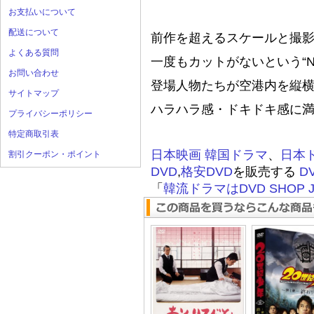
お支払いについて
配送について
前作を超えるスケールと撮
よくある質問
一度もカットがないという“
お問い合わせ
登場人物たちが空港内を縦
サイトマップ
ハラハラ感・ドキドキ感に
プライバシーポリシー
特定商取引表
日本映画
韓国ドラマ
、
日本
割引クーポン・ポイント
DVD
,
格安DVD
を販売する
D
「
韓流ドラマはDVD SHOP J