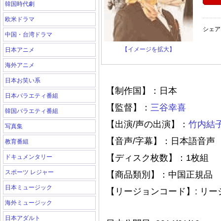
韓国時代劇
欧米ドラマ
シェア
中国・台湾ドラマ
【イメージを拡大】
日本アニメ
海外アニメ
日本お笑い系
【制作国】：日本
日本バラエティ番組
【監督】：
三谷幸喜
韓国バラエティ番組
【出演/声の出演】：
竹内結
写真集
【音声/字幕】：日本語音声
教育番組
【ディスク枚数】：1枚組
ドキュメンタリー
スポーツ レジャー
【商品類別】：中国正規品
日本ミュージック
【リージョンコード】: リ
海外ミュージック
日本アダルト