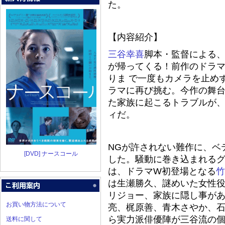
た。
【内容紹介】
三谷幸喜
脚本・監督による、
が帰ってくる！前作のドラマ「s
りま で一度もカメラを止め
ラマに再び挑む。今作の舞台
た家族に起こるトラブルが
ィだ。
NGが許されない難作に、ベ
[DVD] ナースコール
した。騒動に巻き込まれる
は、ドラマW初登場となる
竹
は生瀬勝久、謎めいた女性
リジョー、家族に隠し事が
お買い物方法について
亮、梶原善、青木さやか、
ら実力派俳優陣が三谷流の
送料に関して