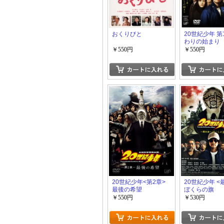
おくりびと
20世紀少年 第
わりの始まり
￥550円
￥550円
20世紀少年<第2章>
20世紀少年 <
最後の希望
ぼくらの旗
￥550円
￥530円