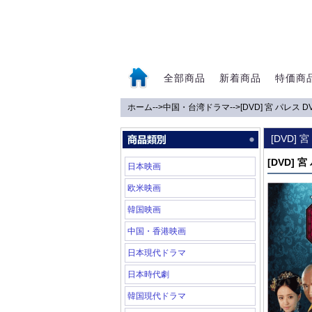
全部商品
新着商品
特価商
ホーム
-->
中国・台湾ドラマ
-->
[DVD] 宮 パレス DV
0
[DVD] 
[DVD] 宮
日本映画
欧米映画
韓国映画
中国・香港映画
日本現代ドラマ
日本時代劇
韓国現代ドラマ