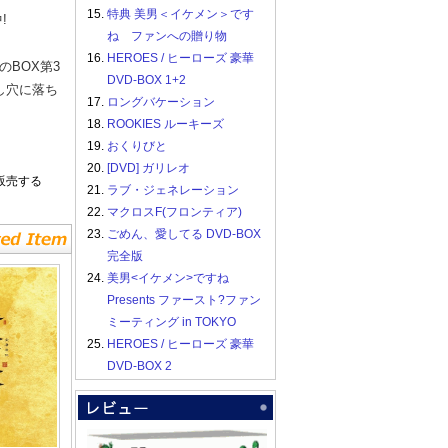
15.
特典 美男＜イケメン＞です
!
ね ファンへの贈り物
16.
HEROES / ヒーローズ 豪華
BOX第3
DVD-BOX 1+2
し穴に落ち
17.
ロングバケーション
18.
ROOKIES ルーキーズ
19.
おくりびと
20.
[DVD] ガリレオ
販売する
21.
ラブ・ジェネレーション
22.
マクロスF(フロンティア)
23.
ごめん、愛してる DVD-BOX
完全版
24.
美男<イケメン>ですね
Presents ファースト?ファン
ミーティング in TOKYO
25.
HEROES / ヒーローズ 豪華
DVD-BOX 2