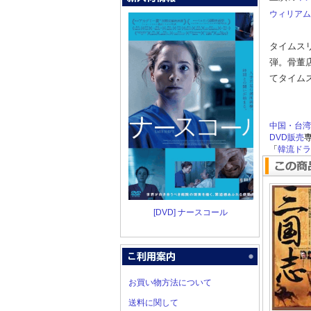
ウィリアム
タイムス
弾。骨董
てタイム
中国・台湾
DVD販売
「
韓流ドラマ
[DVD] ナースコール
お買い物方法について
送料に関して