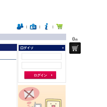
|
|
|
0
件