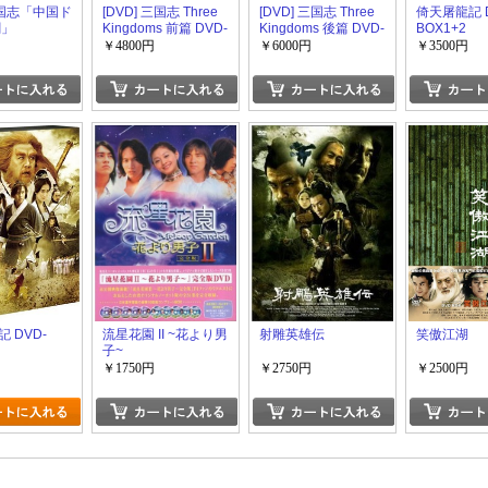
三国志「中国ド
[DVD] 三国志 Three
[DVD] 三国志 Three
倚天屠龍記 D
劇」
Kingdoms 前篇 DVD-
Kingdoms 後篇 DVD-
BOX1+2
BOX
BOX
￥4800円
￥6000円
￥3500円
 DVD-
流星花園 II ~花より男
射雕英雄伝
笑傲江湖
子~
￥1750円
￥2750円
￥2500円