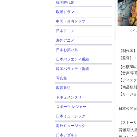
韓国時代劇
欧米ドラマ
中国・台湾ドラマ
【イ
日本アニメ
海外アニメ
日本お笑い系
【制作国】
【監督】：
日本バラエティ番組
【出演/声
韓国バラエティ番組
【音声/字
写真集
【ディスク枚
【商品類別
教育番組
【リージョ
ドキュメンタリー
スポーツ レジャー
日本公開日
日本ミュージック
【ストーリ
海外ミュージック
骨董店の
日本アダルト