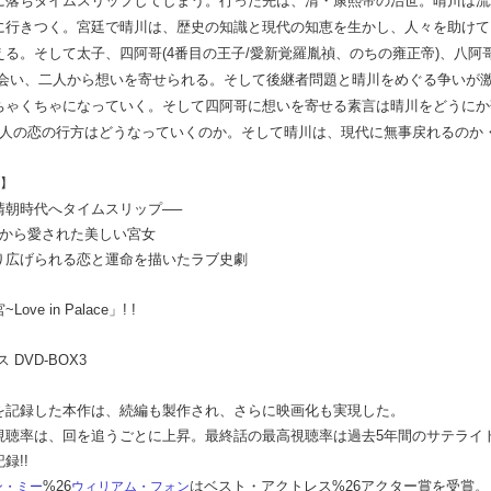
に落ちタイムスリップしてしまう。行った先は、清・康熙帝の治世。晴川は流
に行きつく。宮廷で晴川は、歴史の知識と現代の知恵を生かし、人々を助けて
る。そして太子、四阿哥(4番目の王子/愛新覚羅胤禎、のちの雍正帝)、八阿哥
出会い、二人から想いを寄せられる。そして後継者問題と晴川をめぐる争いが
ちゃくちゃになっていく。そして四阿哥に想いを寄せる素言は晴川をどうにか
4人の恋の行方はどうなっていくのか。そして晴川は、現代に無事戻れるのか
】
清朝時代へタイムスリップ──
帝から愛された美しい宮女
り広げられる恋と運命を描いたラブ史劇
ove in Palace」! !
 DVD-BOX3
を記録した本作は、続編も製作され、さらに映画化も実現した。
視聴率は、回を追うごとに上昇。最終話の最高視聴率は過去5年間のサテライト
録!!
%26
はベスト・アクトレス%26アクター賞を受賞。
ン・ミー
ウィリアム・フォン