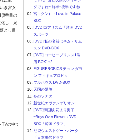
れに流
ですね ~愛と友情のメイキン
グですね~ 前半+後半ですね
いき宮女
04.
宮（クン）・Love in Palace
(8番目の
BOX
激化し、兄
05.
[DVD]コアリズム「洋画 DVD
落とし目
スポーツ」
・
06.
[DVD] 私の名前はキム・サム
スン DVD-BOX
07.
[DVD] コーヒープリンス1号
店 BOX1+2
08.
FIGUREROBICS チョン ダヨ
ン フィギュアロビク
09.
フルハウス DVD-BOX
10.
天国の階段
11.
冬のソナタ
12.
新世紀エヴァンゲリオン
13.
[DVD]韓国版 花より男子
~Boys Over Flowers DVD-
BOX「韓国ドラマ」
TVの中で
14.
池袋ウエストゲートパーク
「日本現代ドラマ」