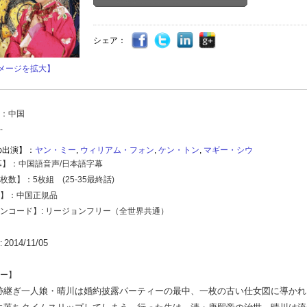
シェア：
メージを拡大】
：中国
-
の出演】：
ヤン・ミー
,
ウィリアム・フォン
,
ケン・トン
,
マギー・シウ
幕】：中国語音声/日本語字幕
数】：5枚組 (25-35最終話)
】：中国正規品
ンコード】: リージョンフリー（全世界共通）
2014/11/05
:
ー】
跡継ぎ一人娘・晴川は婚約披露パーティーの最中、一枚の古い仕女図に導かれ