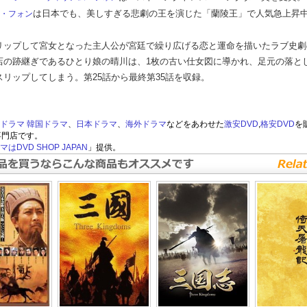
は日本でも、美しすぎる悲劇の王を演じた「蘭陵王」で人気急上昇中
・フォン
リップして宮女となった主人公が宮廷で繰り広げる恋と運命を描いたラブ史劇の
店の跡継ぎであるひとり娘の晴川は、1枚の古い仕女図に導かれ、足元の落と
スリップしてしまう。第25話から最終第35話を収録。
ドラマ
韓国ドラマ
、
日本ドラマ
、
海外ドラマ
などをあわせた
激安DVD
,
格安DVD
を
専門店です。
はDVD SHOP JAPAN
」提供。