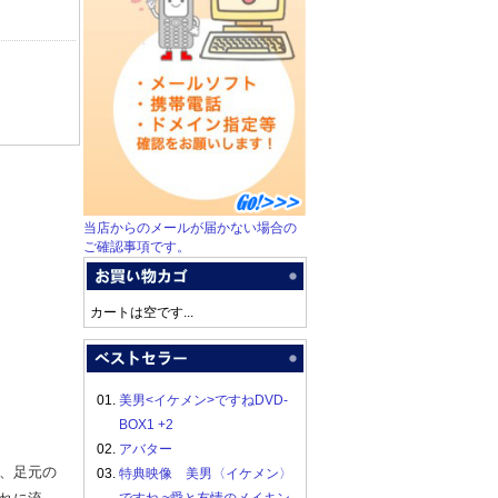
当店からのメールが届かない場合の
ご確認事項です。
カートは空です...
01.
美男<イケメン>ですねDVD-
BOX1 +2
02.
アバター
、足元の
03.
特典映像 美男〈イケメン〉