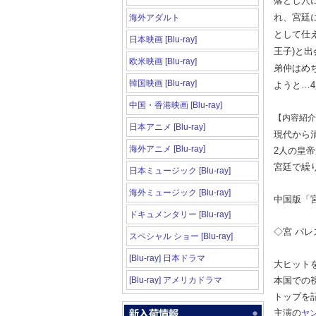
落とし穴
れ、宮廷
海外アダルト
として仕え
日本映画 [Blu-ray]
王子)と
欧米映画 [Blu-ray]
弟仲はめ
韓国映画 [Blu-ray]
ようと…
中国・香港映画 [Blu-ray]
【内容紹介
日本アニメ [Blu-ray]
現代から
海外アニメ [Blu-ray]
2人の皇
宮廷で繰
日本ミュージック [Blu-ray]
海外ミュージック [Blu-ray]
中国版「宮~L
ドキュメンタリー [Blu-ray]
◇宮 パレス
スペシャル ショー [Blu-ray]
[Blu-ray] 日本ドラマ
大ヒット
[Blu-ray] アメリカドラマ
本国での
トップを記
主演の
ヤ