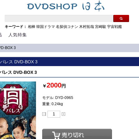
キーワード：
相棒
韓国ドラマ
名探偵コナン
木村拓哉
宮崎駿
宇宙戦艦
品
人気特集
D-BOX 3
宮 パレス DVD-BOX 3
 パレス DVD-BOX 3
2000
￥
円
モデル: DYD-0965
重量: 0.24kg