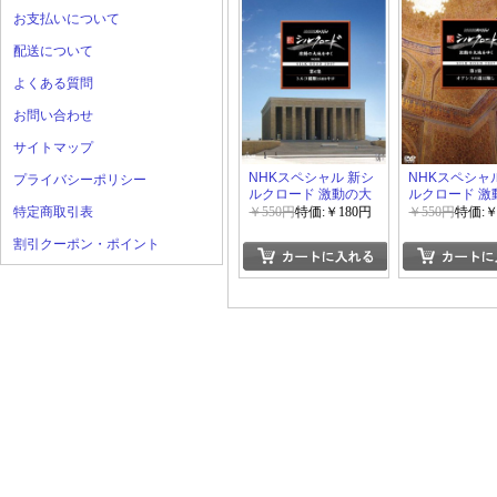
お支払いについて
配送について
よくある質問
お問い合わせ
サイトマップ
NHKスペシャル 新シ
NHKスペシャ
プライバシーポリシー
ルクロード 激動の大
ルクロード 激
地をゆく 特別編 第6
地をゆく 特別編
特定商取引表
￥550円
特価:￥180円
￥550円
特価:￥
集 トルコ横断1800キ
集 オアシスの
割引クーポン・ポイント
ロ
し