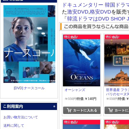
ドキュメンタリー
韓国ドラ
た
激安DVD
,
格安DVD
を販売
「
韓流ドラマはDVD SHOP J
[DVD] ナースコール
オーシャンズ
世界遺産 フラ
パリのセーヌ河
ン?サン?ミッ
￥550円
特価:￥140円
￥550円
特価:￥
とその湾
お買い物方法について
送料に関して