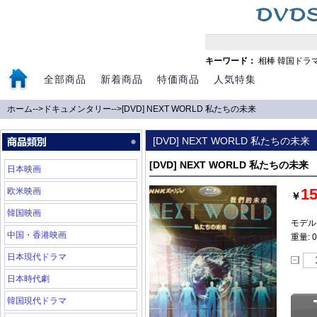
キーワード：
相棒
韓国ドラ
全部商品
新着商品
特価商品
人気特集
ホーム
-->
ドキュメンタリー
-->
[DVD] NEXT WORLD 私たちの未来
[DVD] NEXT WORLD 私たちの未来
[DVD] NEXT WORLD 私たちの未来
日本映画
1
欧米映画
￥
韓国映画
モデル:
中国・香港映画
重量: 0
日本現代ドラマ
日本時代劇
韓国現代ドラマ