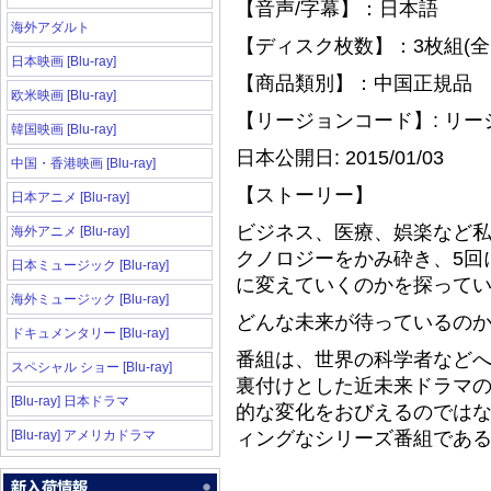
【音声/字幕】：日本語
海外アダルト
【ディスク枚数】：3枚組(全
日本映画 [Blu-ray]
【商品類別】：中国正規品
欧米映画 [Blu-ray]
【リージョンコード】: リ
韓国映画 [Blu-ray]
日本公開日: 2015/01/03
中国・香港映画 [Blu-ray]
【ストーリー】
日本アニメ [Blu-ray]
ビジネス、医療、娯楽など
海外アニメ [Blu-ray]
クノロジーをかみ砕き、5回
日本ミュージック [Blu-ray]
に変えていくのかを探って
海外ミュージック [Blu-ray]
どんな未来が待っているの
ドキュメンタリー [Blu-ray]
番組は、世界の科学者など
スペシャル ショー [Blu-ray]
裏付けとした近未来ドラマの
[Blu-ray] 日本ドラマ
的な変化をおびえるのでは
[Blu-ray] アメリカドラマ
ィングなシリーズ番組であ