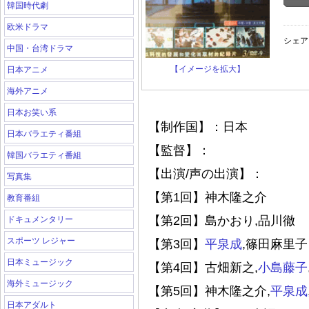
韓国時代劇
欧米ドラマ
シェア
中国・台湾ドラマ
【イメージを拡大】
日本アニメ
海外アニメ
日本お笑い系
【制作国】：日本
日本バラエティ番組
【監督】：
韓国バラエティ番組
【出演/声の出演】：
写真集
【第1回】神木隆之介
教育番組
【第2回】島かおり,品川徹
ドキュメンタリー
スポーツ レジャー
【第3回】
平泉成
,篠田麻里子
日本ミュージック
【第4回】古畑新之,
小島藤子
海外ミュージック
【第5回】神木隆之介,
平泉成
日本アダルト