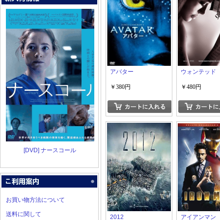
アバター
ウォンテッド
￥380円
￥480円
[DVD] ナースコール
お買い物方法について
送料に関して
2012
アイアンマン