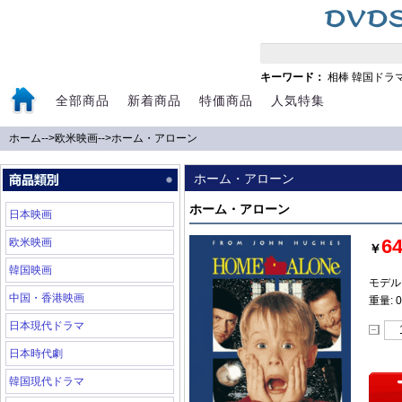
キーワード：
相棒
韓国ドラ
全部商品
新着商品
特価商品
人気特集
ホーム
-->
欧米映画
-->
ホーム・アローン
ホーム・アローン
ホーム・アローン
日本映画
6
欧米映画
￥
韓国映画
モデル:
中国・香港映画
重量: 0
日本現代ドラマ
日本時代劇
韓国現代ドラマ