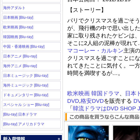
海外アダルト
【ストーリー】
日本映画 [Blu-ray]
パリでクリスマスを過ごそう
欧米映画 [Blu-ray]
が、飛行機の中で思い出した
家に取り残されたケビンは
韓国映画 [Blu-ray]
そこに2人組の泥棒が現れて
中国・香港映画 [Blu-ray]
マコーレー・カルキン
主演の
日本アニメ [Blu-ray]
クリスマスを過ごすことに
れてきたことに気付く。一
海外アニメ [Blu-ray]
時間を満喫するが…。
日本ミュージック [Blu-ray]
海外ミュージック [Blu-ray]
欧米映画
韓国ドラマ
、
日本
ドキュメンタリー [Blu-ray]
DVD
,
格安DVD
を販売する
D
スペシャル ショー [Blu-ray]
「
韓流ドラマはDVD SHOP J
[Blu-ray] 日本ドラマ
[Blu-ray] アメリカドラマ