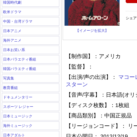
韓国時代劇
欧米ドラマ
シェア
中国・台湾ドラマ
【イメージを拡大】
日本アニメ
海外アニメ
日本お笑い系
【制作国】：アメリカ
日本バラエティ番組
【監督】：
韓国バラエティ番組
【出演/声の出演】：
マコー
写真集
スターン
教育番組
【音声/字幕】：日本語(オリ
ドキュメンタリー
【ディスク枚数】：1枚組
スポーツ レジャー
【商品類別】：中国正規品
日本ミュージック
【リージョンコード】： リ
海外ミュージック
日本アダルト
日本公開日： 2012/12/19