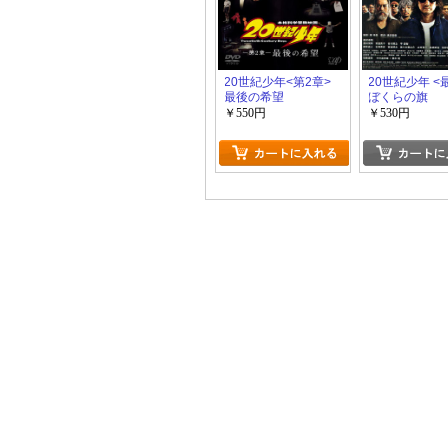
20世紀少年<第2章>
20世紀少年 <
最後の希望
ぼくらの旗
￥550円
￥530円