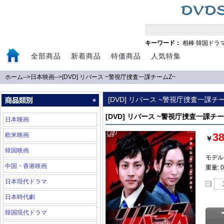
キーワード：
相棒
韓国ドラ
全部商品
新着商品
特価商品
人気特集
ホーム
-->
日本映画
-->
[DVD] リバース ~警視庁捜査一課チームZ~
[DVD] リバース ~警視庁捜査一課チ
[DVD] リバース ~警視庁捜査一課チー
日本映画
3
欧米映画
￥
韓国映画
モデル:
中国・香港映画
重量: 0
日本現代ドラマ
日本時代劇
韓国現代ドラマ