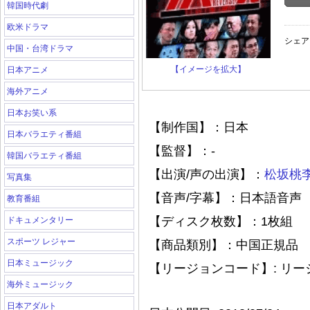
韓国時代劇
欧米ドラマ
シェア
中国・台湾ドラマ
【イメージを拡大】
日本アニメ
海外アニメ
日本お笑い系
【制作国】：日本
日本バラエティ番組
【監督】：-
韓国バラエティ番組
【出演/声の出演】：
松坂桃
写真集
【音声/字幕】：日本語音声
教育番組
【ディスク枚数】：1枚組
ドキュメンタリー
スポーツ レジャー
【商品類別】：中国正規品
日本ミュージック
【リージョンコード】: リ
海外ミュージック
日本アダルト