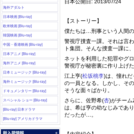
日本公開日: 2013/07/24
海外アダルト
日本映画 [Blu-ray]
【ストーリー】
欧米映画 [Blu-ray]
僕たちは…刑事という人間
韓国映画 [Blu-ray]
警視庁捜査一課。それは言
中国・香港映画 [Blu-ray]
ト集団。そんな捜査一課に
日本アニメ [Blu-ray]
ネットを利用した犯罪やグ
海外アニメ [Blu-ray]
警視庁が秘密裏に作り上げた
日本ミュージック [Blu-ray]
江上亨(
松坂桃李
)は、憧れ
海外ミュージック [Blu-ray]
の一員となる。しかし、そ
そうな面々ばかり。
ドキュメンタリー [Blu-ray]
さらに、佐野希(
杏
)がチー
スペシャル ショー [Blu-ray]
は、希は亨の幼なじみであり
[Blu-ray] 日本ドラマ
だったが…。
[Blu-ray] アメリカドラマ