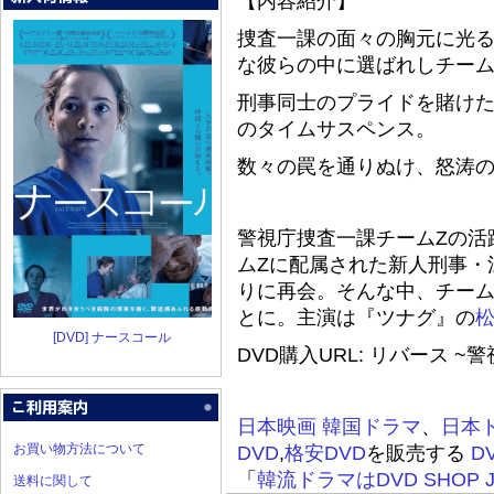
【内容紹介】
捜査一課の面々の胸元に光
な彼らの中に選ばれしチーム
刑事同士のプライドを賭け
のタイムサスペンス。
数々の罠を通りぬけ、怒涛の
警視庁捜査一課チームZの活
ムZに配属された新人刑事・
りに再会。そんな中、チーム
とに。主演は『ツナグ』の
[DVD] ナースコール
DVD購入URL: リバース ~
日本映画
韓国ドラマ
、
日本
お買い物方法について
DVD
,
格安DVD
を販売する
D
「
韓流ドラマはDVD SHOP J
送料に関して