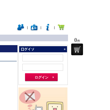
|
|
|
0
件