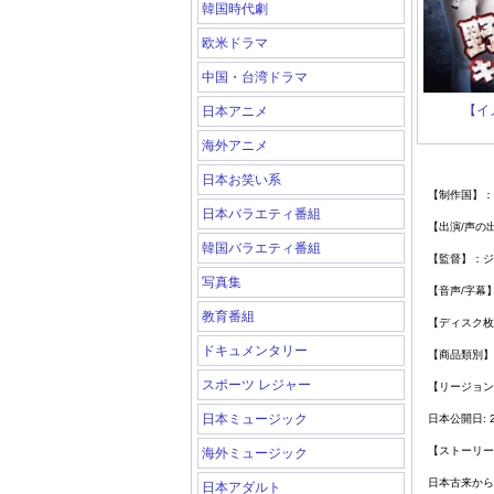
韓国時代劇
欧米ドラマ
中国・台湾ドラマ
【イ
日本アニメ
海外アニメ
日本お笑い系
【制作国】：
日本バラエティ番組
【出演
/
声の
韓国バラエティ番組
【監督】：ジ
写真集
【音声
/
字幕
教育番組
【ディスク枚
ドキュメンタリー
【商品類別】
スポーツ レジャー
【リージョン
日本ミュージック
日本公開日
: 
【ストーリー
海外ミュージック
日本古来から
日本アダルト