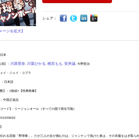
シェア：
メージを拡大】
日本
川原里奈
川菜ひかる
桃宮もも
安井誠
出演】：
,
,
,
,
今野哲治
ェイ
・
ジェイ
・
コブラ
】：日本語
数】：
1
枚組
+
【特典映像】
：中国正規品
コード】
:
リージョンオール（すべての国で再生可能）
2015/
09
/
02
】
伝わる芸能「野球拳」。だが三人の女が挑むのは、ジャンケンで負けた者は、その衣服をはぎ取ら