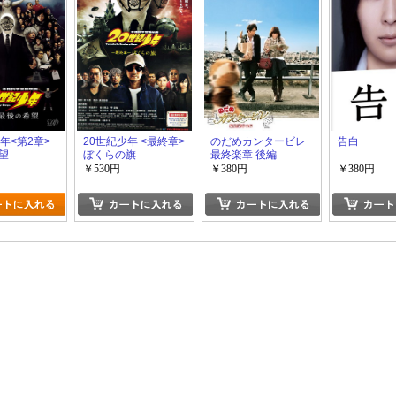
年<第2章>
20世紀少年 <最終章>
のだめカンタービレ
告白
望
ぼくらの旗
最終楽章 後編
￥530円
￥380円
￥380円