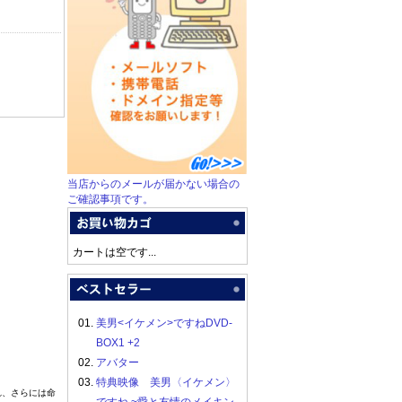
当店からのメールが届かない場合の
ご確認事項です。
カートは空です...
01.
美男<イケメン>ですねDVD-
BOX1 +2
02.
アバター
03.
特典映像 美男〈イケメン〉
れ、さらには命