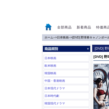
全部商品
新着商品
特価商
ホーム
-->
日本映画
-->
[DVD] 野球拳キャノンボー
0
[DVD]
[DVD]
日本映画
欧米映画
韓国映画
中国・香港映画
日本現代ドラマ
日本時代劇
韓国現代ドラマ