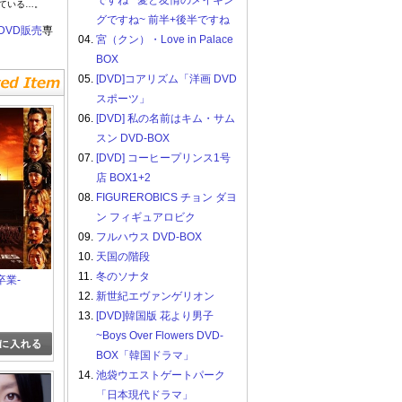
ですね ~愛と友情のメイキン
ている…。
グですね~ 前半+後半ですね
DVD販売
専
04.
宮（クン）・Love in Palace
BOX
05.
[DVD]コアリズム「洋画 DVD
スポーツ」
06.
[DVD] 私の名前はキム・サム
スン DVD-BOX
07.
[DVD] コーヒープリンス1号
店 BOX1+2
08.
FIGUREROBICS チョン ダヨ
ン フィギュアロビク
09.
フルハウス DVD-BOX
10.
天国の階段
11.
冬のソナタ
-卒業-
12.
新世紀エヴァンゲリオン
13.
[DVD]韓国版 花より男子
~Boys Over Flowers DVD-
BOX「韓国ドラマ」
14.
池袋ウエストゲートパーク
「日本現代ドラマ」