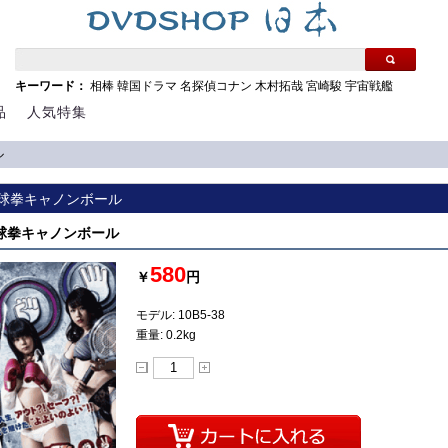
キーワード：
相棒
韓国ドラマ
名探偵コナン
木村拓哉
宮崎駿
宇宙戦艦
品
人気特集
ル
 野球拳キャノンボール
 野球拳キャノンボール
580
￥
円
モデル: 10B5-38
重量: 0.2kg