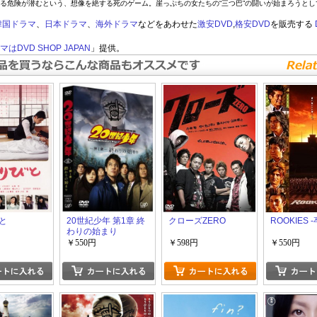
る危険が潜むという、想像を絶する死のゲーム。崖っぷちの女たちの“三つ巴”の闘いが始まろうとし
韓国ドラマ
、
日本ドラマ
、
海外ドラマ
などをあわせた
激安DVD
,
格安DVD
を販売する
はDVD SHOP JAPAN
」提供。
と
20世紀少年 第1章 終
クローズZERO
ROOKIES 
わりの始まり
￥550円
￥598円
￥550円