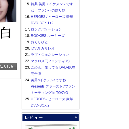
15.
特典 美男＜イケメン＞です
ね ファンへの贈り物
16.
HEROES / ヒーローズ 豪華
DVD-BOX 1+2
17.
ロングバケーション
18.
ROOKIES ルーキーズ
19.
おくりびと
20.
[DVD] ガリレオ
21.
ラブ・ジェネレーション
22.
マクロスF(フロンティア)
23.
ごめん、愛してる DVD-BOX
完全版
24.
美男<イケメン>ですね
Presents ファースト?ファン
ミーティング in TOKYO
25.
HEROES / ヒーローズ 豪華
DVD-BOX 2