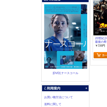
20世紀少
最後の希
￥550円
[DVD] ナースコール
お買い物方法について
送料に関して