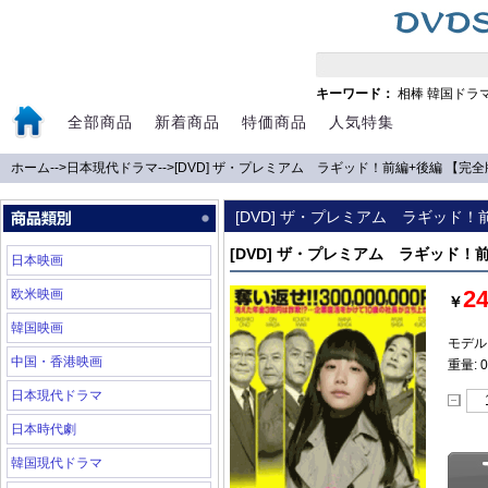
キーワード：
相棒
韓国ドラ
全部商品
新着商品
特価商品
人気特集
ホーム
-->
日本現代ドラマ
-->
[DVD] ザ・プレミアム ラギッド！前編+後編 【完全
[DVD] ザ・プレミアム ラギッド！
[DVD] ザ・プレミアム ラギッド！
日本映画
2
欧米映画
￥
韓国映画
モデル:
中国・香港映画
重量: 0
日本現代ドラマ
日本時代劇
韓国現代ドラマ