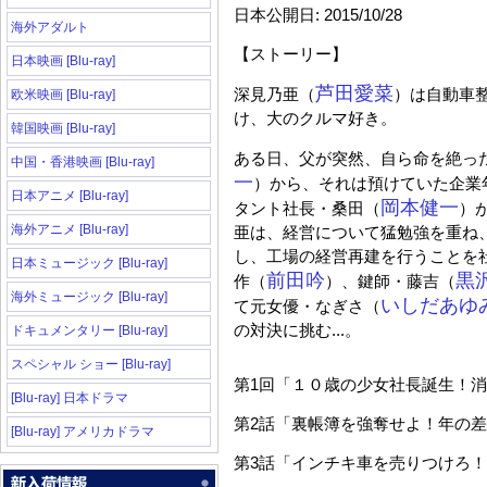
日本公開日
: 2015/10/28
海外アダルト
【ストーリー】
日本映画 [Blu-ray]
芦田愛菜
深見乃亜（
）は自動車
欧米映画 [Blu-ray]
け、大のクルマ好き。
韓国映画 [Blu-ray]
ある日、父が突然、自ら命を絶っ
中国・香港映画 [Blu-ray]
一
）から、それは預けていた企業
日本アニメ [Blu-ray]
岡本健一
タント社長・桑田（
）
海外アニメ [Blu-ray]
亜は、経営について猛勉強を重ね
し、工場の経営再建を行うことを
日本ミュージック [Blu-ray]
前田吟
黒
作（
）、鍵師・藤吉（
海外ミュージック [Blu-ray]
いしだあゆ
て元女優・なぎさ（
の対決に挑む
...
。
ドキュメンタリー [Blu-ray]
スペシャル ショー [Blu-ray]
第
1
回「１０歳の少女社長誕生！消
[Blu-ray] 日本ドラマ
第
2
話「裏帳簿を強奪せよ！年の差
[Blu-ray] アメリカドラマ
第
3
話「インチキ車を売りつけろ！