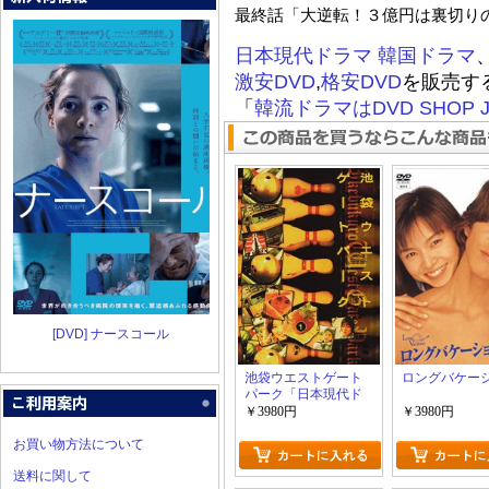
最終話「大逆転！３億円は裏切り
日本現代ドラマ
韓国ドラマ
激安DVD
,
格安DVD
を販売す
「
韓流ドラマはDVD SHOP J
[DVD] ナースコール
池袋ウエストゲート
ロングバケー
パーク「日本現代ド
ラマ」
￥3980円
￥3980円
お買い物方法について
送料に関して