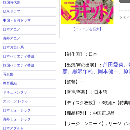
韓国時代劇
欧米ドラマ
シェア
中国・台湾ドラマ
【イメージを拡大】
日本アニメ
海外アニメ
日本お笑い系
【制作国】：日本
日本バラエティ番組
芦田愛菜
、
【出演
/
声の出演】：
韓国バラエティ番組
彦
黒沢年雄
岡本健一
原
、
、
、
写真集
【監督】：
教育番組
【音声
/
字幕】：日本語
ドキュメンタリー
スポーツ レジャー
【ディスク枚数】：
3
枚組
+
【特典
日本ミュージック
【商品類別】：中国正規品
海外ミュージック
【リージョンコード】
:
リージョン
日本アダルト