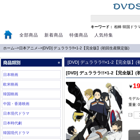
キーワード：
相棒
韓国ドラ
全部商品
新着商品
特価商品
人気特集
ホーム
-->
日本アニメ
-->
[DVD] デュラララ!!×1-2【完全版】(初回生産限定版)
[DVD] デュラララ!!×1-2【完全版】
[DVD] デュラララ!!×1-2【完全版】
日本映画
1
欧米映画
￥
韓国映画
モデル:
中国・香港映画
重量: 0
日本現代ドラマ
日本時代劇
韓国現代ドラマ