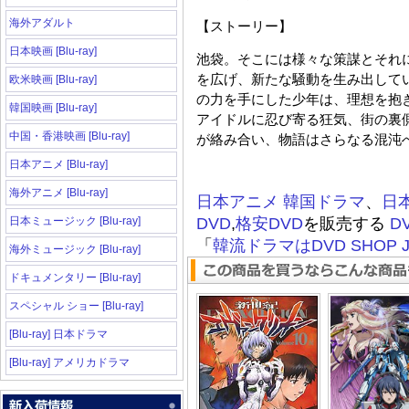
海外アダルト
【ストーリー】
日本映画 [Blu-ray]
池袋。そこには様々な策謀とそれ
を広げ、新たな騒動を生み出してい
欧米映画 [Blu-ray]
の力を手にした少年は、理想を抱
韓国映画 [Blu-ray]
アイドルに忍び寄る狂気、街の裏
中国・香港映画 [Blu-ray]
が絡み合い、物語はさらなる混沌
日本アニメ [Blu-ray]
海外アニメ [Blu-ray]
日本アニメ
韓国ドラマ
、
日
日本ミュージック [Blu-ray]
DVD
,
格安DVD
を販売する
D
「
韓流ドラマはDVD SHOP J
海外ミュージック [Blu-ray]
ドキュメンタリー [Blu-ray]
スペシャル ショー [Blu-ray]
[Blu-ray] 日本ドラマ
[Blu-ray] アメリカドラマ