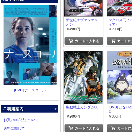
新世紀エヴァンゲリ
マクロスF(フ
オン
ィア)
￥4980円
￥2000円
[DVD] ナースコール
機動戦士ガンダム00
[DVD] とな
ロ
￥2000円
￥380円
お買い物方法について
送料に関して