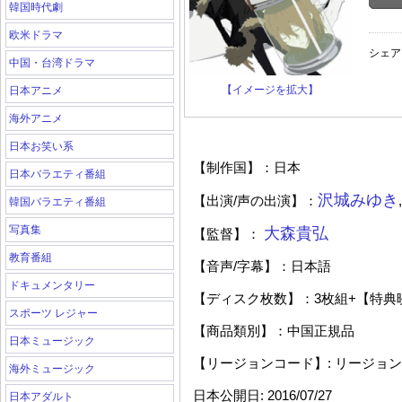
韓国時代劇
欧米ドラマ
シェア
中国・台湾ドラマ
【イメージを拡大】
日本アニメ
海外アニメ
日本お笑い系
【制作国】：日本
日本バラエティ番組
沢城みゆき
【出演
/
声の出演】：
韓国バラエティ番組
写真集
大森貴弘
【監督】：
教育番組
【音声
/
字幕】：日本語
ドキュメンタリー
【ディスク枚数】：
3
枚組
+
【特典
スポーツ レジャー
【商品類別】：中国正規品
日本ミュージック
【リージョンコード】
:
リージョン
海外ミュージック
日本公開日
: 2016/07/27
日本アダルト