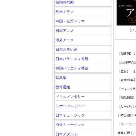
韓国時代劇
欧米ドラマ
中国・台湾ドラマ
【イ
日本アニメ
海外アニメ
日本お笑い系
【制作国】：
日本バラエティ番組
【出演
/
声の
韓国バラエティ番組
【監督】：オ
写真集
【音声
/
字幕
教育番組
【ディスク枚
ドキュメンタリー
【商品類別】
スポーツ レジャー
【リージョン
日本ミュージック
日本公開日
: 
【ストーリー
海外ミュージック
永遠に輝くこ
日本アダルト