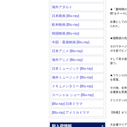
海外アダルト
★『夏時間の
間
"
をテーマ
日本映画 [Blu-ray]
女優としての
欧米映画 [Blu-ray]
られた。
韓国映画 [Blu-ray]
★国際派の売
中国・香港映画 [Blu-ray]
そのマネージ
日本アニメ [Blu-ray]
ガネ姿でビノ
そして若さ故
海外アニメ [Blu-ray]
放つ。
日本ミュージック [Blu-ray]
★フランスの
海外ミュージック [Blu-ray]
を受賞。
ドキュメンタリー [Blu-ray]
その他、全米
女優賞を受賞
スペシャル ショー [Blu-ray]
クリステンの
[Blu-ray] 日本ドラマ
[Blu-ray] アメリカドラマ
【特典】オリ
大女優マリア