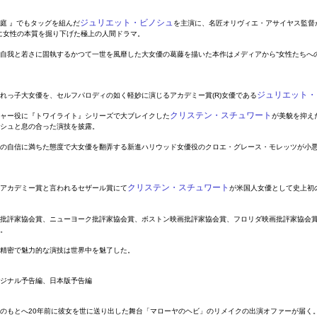
ジュリエット・ビノシュ
庭 』でもタッグを組んだ
を主演に、名匠オリヴィエ・アサイヤス監督
に女性の本質を掘り下げた極上の人間ドラマ。
自我と若さに固執するかつて一世を風靡した大女優の葛藤を描いた本作はメディアから“女性たちへ
ジュリエット・
れっ子大女優を、セルフパロディの如く軽妙に演じるアカデミー賞
(R)
女優である
クリステン・スチュワート
ャー役に『トワイライト』シリーズで大ブレイクした
が美貌を抑え
シュと息の合った演技を披露。
の自信に満ちた態度で大女優を翻弄する新進ハリウッド女優役のクロエ・グレース・モレッツが小
クリステン・スチュワート
アカデミー賞と言われるセザール賞にて
が米国人女優として史上初
批評家協会賞、ニューヨーク批評家協会賞、ボストン映画批評家協会賞、フロリダ映画批評家協会
。
精密で魅力的な演技は世界中を魅了した。
ジナル予告編、日本版予告編
のもとへ
20
年前に彼女を世に送り出した舞台「マローヤのヘビ」のリメイクの出演オファーが届く