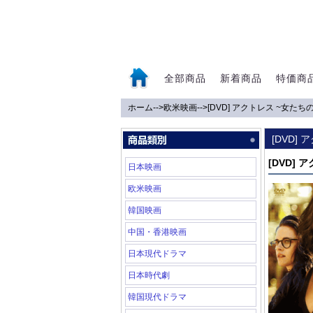
全部商品
新着商品
特価商
ホーム
-->
欧米映画
-->
[DVD] アクトレス ~女たち
0
[DVD]
[DVD]
日本映画
欧米映画
韓国映画
中国・香港映画
日本現代ドラマ
日本時代劇
韓国現代ドラマ