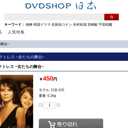
キーワード：
相棒
韓国ドラマ
名探偵コナン
木村拓哉
宮崎駿
宇宙戦艦
品
人気特集
の舞台~
 アクトレス ~女たちの舞台~
 アクトレス ~女たちの舞台~
450
￥
円
モデル: 21B-155
重量: 0.2kg