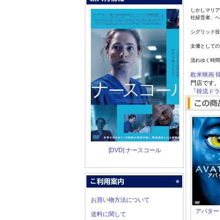
しかしマリア
社経営者、ヘ
シグリッド役
女優としての
流れゆく時間
欧米映画
門店です。
「
韓流ドラマ
[DVD] ナースコール
お買い物方法について
アバター
送料に関して