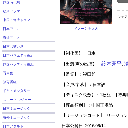
韓国時代劇
欧米ドラマ
シェア
中国・台湾ドラマ
【イメージを拡大】
日本アニメ
海外アニメ
日本お笑い系
【制作国】：日本
日本バラエティ番組
鈴木亮平
【出演
/
声の出演】：
,
韓国バラエティ番組
写真集
【監督】：福田雄一
教育番組
【音声
/
字幕】：日本語
ドキュメンタリー
【ディスク枚数】：
1
枚組
+
【特典
スポーツ レジャー
【商品類別】：中国正規品
日本ミュージック
【リージョンコード】
:
リージョン
海外ミュージック
日本公開日
: 2016/09/14
日本アダルト