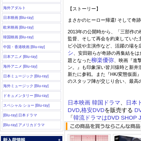
海外アダルト
【ストーリー】
日本映画 [Blu-ray]
まさかのヒーロー帰還
!
そして奇跡
欧米映画 [Blu-ray]
2013
年の公開時から、「三部作の
韓国映画 [Blu-ray]
監督、そして再会を約束していた
ビ小説や主演作など、活躍の場を
中国・香港映画 [Blu-ray]
シ
、安田顕らが奇跡の再集結をは
日本アニメ [Blu-ray]
柳楽優弥
題となった
、映画『進
海外アニメ [Blu-ray]
ン。』も印象深い皆川猿時と新井
新たに参戦。また『
HK/
変態仮面
日本ミュージック [Blu-ray]
のスタッフ陣が交じり合い、最高
海外ミュージック [Blu-ray]
ドキュメンタリー [Blu-ray]
日本映画
韓国ドラマ
、
日本
スペシャル ショー [Blu-ray]
DVD
,
格安DVD
を販売する
D
[Blu-ray] 日本ドラマ
「
韓流ドラマはDVD SHOP J
[Blu-ray] アメリカドラマ