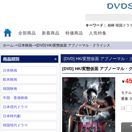
キーワード：
相棒
韓国ドラ
全部商品
新着商品
特価商品
人気特集
ホーム
-->
日本映画
-->
[DVD] HK/変態仮面 アブノーマル・クライシス
[DVD] HK/変態仮面 アブノーマル
[DVD] HK/変態仮面 アブノーマル
日本映画
4
欧米映画
￥
韓国映画
モデル:
中国・香港映画
重量: 0
日本現代ドラマ
日本時代劇
韓国現代ドラマ