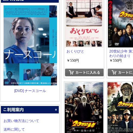
おくりびと
20世紀少年 第
わりの始まり
￥550円
￥550円
[DVD] ナースコール
お買い物方法について
送料に関して