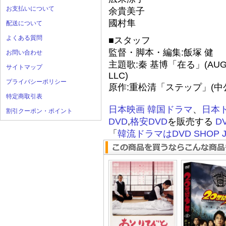
お支払いについて
余貴美子
國村隼
配送について
よくある質問
■スタッフ
監督・脚本・編集:飯塚 健
お問い合わせ
主題歌:秦 基博「在る」(AUGUS
サイトマップ
LLC)
プライバシーポリシー
原作:重松清「ステップ」(中
特定商取引表
日本映画
韓国ドラマ
、
日本
割引クーポン・ポイント
DVD
,
格安DVD
を販売する
D
「
韓流ドラマはDVD SHOP J