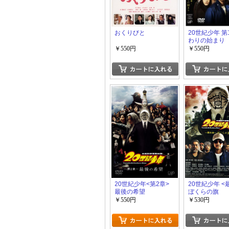
おくりびと
20世紀少年 第
わりの始まり
￥550円
￥550円
20世紀少年<第2章>
20世紀少年 <
最後の希望
ぼくらの旗
￥550円
￥530円