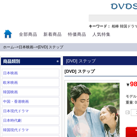
キーワード：
相棒
韓国ドラ
全部商品
新着商品
特価商品
人気特集
ホーム
-->
日本映画
-->
[DVD] ステップ
[DVD] ステップ
[DVD] ステップ
日本映画
9
欧米映画
￥
韓国映画
モデル:
中国・香港映画
重量: 0
日本現代ドラマ
日本時代劇
韓国現代ドラマ