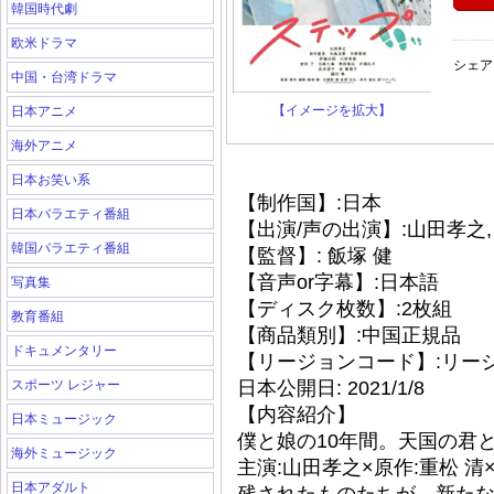
韓国時代劇
欧米ドラマ
シェア
中国・台湾ドラマ
【イメージを拡大】
日本アニメ
海外アニメ
日本お笑い系
【制作国】:日本
日本バラエティ番組
【出演/声の出演】:山田孝之,
韓国バラエティ番組
【監督】: 飯塚 健
【音声or字幕】:日本語
写真集
【ディスク枚数】:2枚組
教育番組
【商品類別】:中国正規品
ドキュメンタリー
【リージョンコード】:リー
スポーツ レジャー
日本公開日: 2021/1/8
【内容紹介】
日本ミュージック
僕と娘の10年間。天国の君と
海外ミュージック
主演:山田孝之×原作:重松 清
日本アダルト