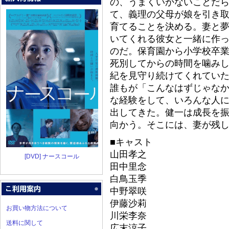
の、うまくいかないことだ
て、義理の父母が娘を引き
育てることを決める。妻と
いてくれる彼女と一緒に作
のだ。保育園から小学校卒業
死別してからの時間を噛み
紀を見守り続けてくれてい
誰もが「こんなはずじゃな
な経験をして、いろんな人
出してきた。健一は成長を
向かう。そこには、妻が残
■キャスト
山田孝之
[DVD] ナースコール
田中里念
白鳥玉季
中野翠咲
伊藤沙莉
お買い物方法について
川栄李奈
送料に関して
広末涼子