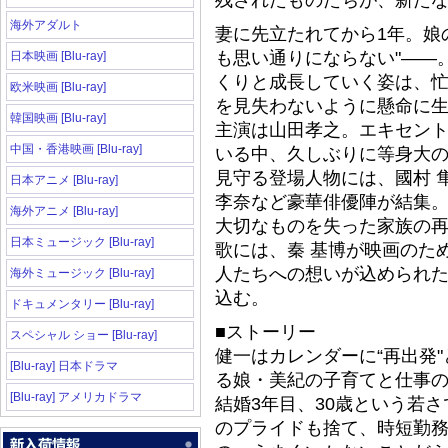
残されたものたちが、新た
海外アダルト
妻に先立たれてから1年。娘
も思い通りにならない"――
日本映画 [Blu-ray]
くりと成長していく姿は、
欧米映画 [Blu-ray]
を見失わないように懸命に
韓国映画 [Blu-ray]
主演は山田孝之。エキセン
中国・香港映画 [Blu-ray]
いる中、久しぶりに等身大
見守る登場人物には、國村 
日本アニメ [Blu-ray]
李奈など豪華俳優陣が結集
海外アニメ [Blu-ray]
大切なものを失った家族の再
日本ミュージック [Blu-ray]
歌には、秦 基博が映画のた
人たちへの想いが込められ
海外ミュージック [Blu-ray]
込む。
ドキュメンタリー [Blu-ray]
■ストーリー
スペシャル ショー [Blu-ray]
健一はカレンダーに“再出発
[Blu-ray] 日本ドラマ
る娘・美紀の子育てと仕事
[Blu-ray] アメリカドラマ
結婚3年目、30歳という若
のプライドも捨て、時短勤