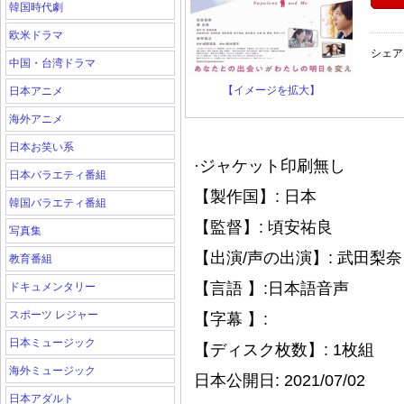
韓国時代劇
欧米ドラマ
シェア
中国・台湾ドラマ
【イメージを拡大】
日本アニメ
海外アニメ
日本お笑い系
·ジャケット印刷無し
日本バラエティ番組
【製作国】: 日本
韓国バラエティ番組
【監督】: 頃安祐良
写真集
【出演/声の出演】: 武田
教育番組
【言語 】:日本語音声
ドキュメンタリー
スポーツ レジャー
【字幕 】:
日本ミュージック
【ディスク枚数】: 1枚組
海外ミュージック
日本公開日: 2021/07/02
日本アダルト