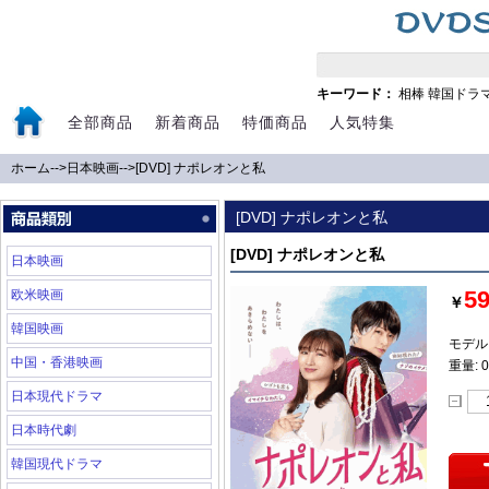
キーワード：
相棒
韓国ドラ
全部商品
新着商品
特価商品
人気特集
ホーム
-->
日本映画
-->
[DVD] ナポレオンと私
[DVD] ナポレオンと私
[DVD] ナポレオンと私
日本映画
5
欧米映画
￥
韓国映画
モデル:
中国・香港映画
重量: 0
日本現代ドラマ
日本時代劇
韓国現代ドラマ