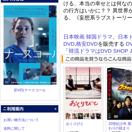
ける、本当の幸せとは何なの
の行方はいかに？？ 異世界
る、《妄想系ラブストーリ
日本映画
韓国ドラマ
、
日本
DVD
,
格安DVD
を販売する
D
「
韓流ドラマはDVD SHOP J
[DVD] ナースコール
お買い物方法について
おくりびと
20世紀少年 第
わりの始まり
送料に関して