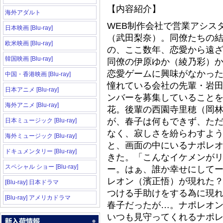
【内容紹介】
海外アダルト
WEB制作会社で営業アシス
日本映画 [Blu-ray]
（武田梨奈）。同僚たちの
欧米映画 [Blu-ray]
の、ここ数年、恋愛から遠
韓国映画 [Blu-ray]
同僚の伊原ゆか（綾乃彩）
恋愛ゲームに興味がなかっ
中国・香港映画 [Blu-ray]
憧れている会社の先輩
・
岩
日本アニメ [Blu-ray]
ンバーを募集していること
海外アニメ [Blu-ray]
花。後輩の西園寺里穂（岡
が、春子は何もできず、た
日本ミュージック [Blu-ray]
なく、寂しさを紛らわすよ
海外ミュージック [Blu-ray]
と、画面の中にいるナポレ
ドキュメンタリー [Blu-ray]
きた。「こんなイケメンが
スペシャル ショー [Blu-ray]
ー。はぁ、誰か幸せにして
レオン（濱正悟）が現れた
[Blu-ray] 日本ドラマ
つける手助けをする為に現
[Blu-ray] アメリカドラマ
春子だったが…。ナポレオ
いつも見守ってくれるナポ