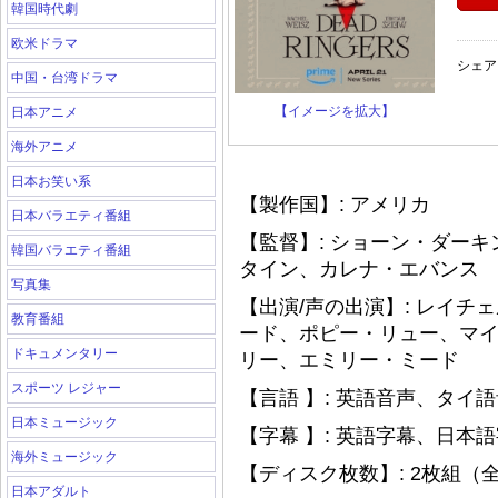
韓国時代劇
欧米ドラマ
シェア
中国・台湾ドラマ
【イメージを拡大】
日本アニメ
海外アニメ
日本お笑い系
【製作国】: アメリカ
日本バラエティ番組
【監督】: ショーン・ダー
韓国バラエティ番組
タイン、カレナ・エバンス
写真集
【出演/声の出演】: レイ
教育番組
ード、ポピー・リュー、マ
ドキュメンタリー
リー、エミリー・ミード
スポーツ レジャー
【言語 】: 英語音声、タイ
日本ミュージック
【字幕 】: 英語字幕、日本
海外ミュージック
【ディスク枚数】: 2枚組（
日本アダルト