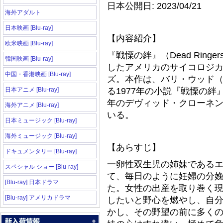
日本公開日: 2023/04/21
海外アダルト
日本映画 [Blu-ray]
【内容紹介】
欧米映画 [Blu-ray]
『戦慄の絆』（Dead Rin
韓国映画 [Blu-ray]
したアメリカのサイコロジ
中国・香港映画 [Blu-ray]
ズ。本作は、バリ・ウッド
日本アニメ [Blu-ray]
る1977年の小説『戦慄の絆
年のデヴィッド・クローネ
海外アニメ [Blu-ray]
いる。
日本ミュージック [Blu-ray]
海外ミュージック [Blu-ray]
【あらすじ】
ドキュメンタリー [Blu-ray]
一卵性双生児の姉妹である
スペシャル ショー [Blu-ray]
て、毎日のように妊婦の分
[Blu-ray] 日本ドラマ
た。女性の出産を取り巻く
[Blu-ray] アメリカドラマ
したいと野心を燃やし、自
かし、その野望の前に多く