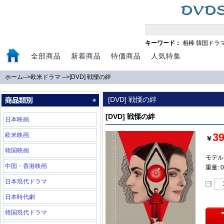
キーワード：
相棒
韓国ドラ
全部商品
新着商品
特価商品
人気特集
ホーム
-->
欧米ドラマ
-->
[DVD] 戦慄の絆
[DVD] 戦慄の絆
[DVD] 戦慄の絆
日本映画
3
欧米映画
￥
韓国映画
モデル: 
中国・香港映画
重量: 0
日本現代ドラマ
日本時代劇
韓国現代ドラマ