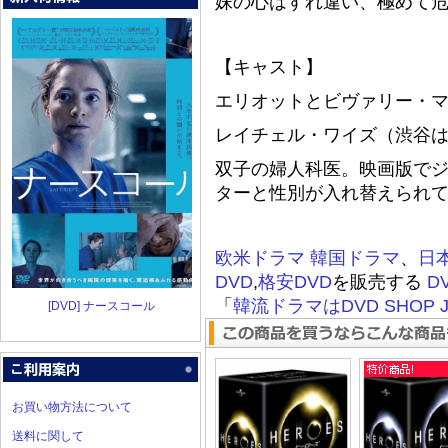
妹の心はすれ違い、極めて
【キャスト】
エリオットとビヴァリー・
レイチェル・ワイズ（渋谷
双子の婦人科医。映画版で
ターと性別が入れ替えられ
欧米ドラマ
韓国ドラマ
、
日
DVD
,
格安DVD
を販売する
D
「
韓流ドラマはDVD SHOP J
[DVD] ナースコール
お買い物方法について
送料に関して