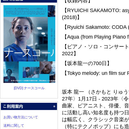
【収録内容】
【RYUICHI SAKAMOTO: as
(2018)】
【Ryuichi Sakamoto: CODA 
【Aqua (from Playing Piano f
【ピアノ・ソロ・コンサート Ryuich
2022】
【坂本龍一の700日】
【Tokyo melody: un film sur
[DVD] ナースコール
坂本 龍一 （さかもと りゅういち
27年〉1月17日 - 2023
曲家、ピアニスト、俳優、
に活動し高い知名度も持つ
お買い物方法について
は幅広く、クラシック音楽
送料に関して
（特にテクノポップ）にも