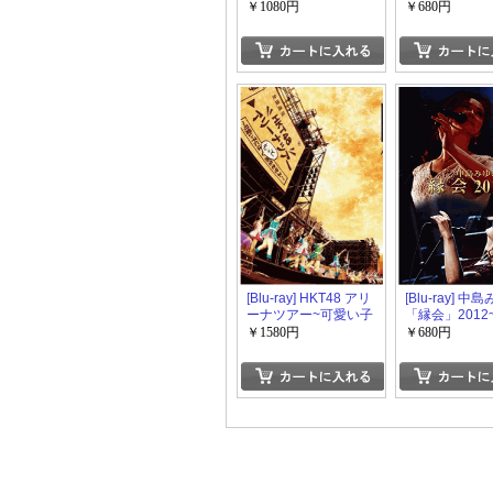
OF WISH ~願いの塔~
￥1080円
￥680円
[Blu-ray] HKT48 アリ
[Blu-ray] 中
ーナツアー~可愛い子
「縁会」2012
にはもっと旅をさせ
￥1580円
￥680円
よ~ 海の中道海浜公園