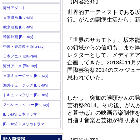
【内容紹介】
海外アダルト
世界的アーティストである
日本映画 [Blu-ray]
行。がんの闘病生活から、
欧米映画 [Blu-ray]
韓国映画 [Blu-ray]
「世界のサカモト」、坂本
中国・香港映画 [Blu-ray]
の領域からの信頼も、また厚
レクターとして、メディア
日本アニメ [Blu-ray]
企画してきた。2013年11
海外アニメ [Blu-ray]
国際芸術祭2014のスケジ
日本ミュージック [Blu-ray]
思われていた。
海外ミュージック [Blu-ray]
ドキュメンタリー [Blu-ray]
しかし、突如の喉頭がんの
芸術祭2014。その後、が
スペシャル ショー [Blu-ray]
と暮せば』の映画音楽制作
[Blu-ray] 日本ドラマ
目指す音楽と芸術が織り成
[Blu-ray] アメリカドラマ