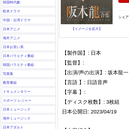
韓国時代劇
欧米ドラマ
シェア
中国・台湾ドラマ
【イメージを拡大】
日本アニメ
海外アニメ
日本お笑い系
【製作国】: 日本
日本バラエティ番組
【監督】:
韓国バラエティ番組
【出演/声の出演】: 坂本龍一
写真集
【言語 】: 日語音声
教育番組
【字幕 】:
ドキュメンタリー
スポーツ レジャー
【ディスク枚数】: 3枚組
日本ミュージック
日本公開日: 2023/04/19
海外ミュージック
日本アダルト