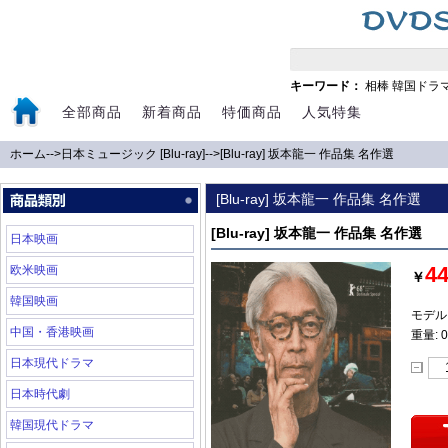
キーワード：
相棒
韓国ドラ
全部商品
新着商品
特価商品
人気特集
ホーム
-->
日本ミュージック [Blu-ray]
-->
[Blu-ray] 坂本龍一 作品集 名作選
[Blu-ray] 坂本龍一 作品集 名作選
[Blu-ray] 坂本龍一 作品集 名作選
日本映画
4
欧米映画
￥
韓国映画
モデル: 
中国・香港映画
重量: 0
日本現代ドラマ
日本時代劇
韓国現代ドラマ