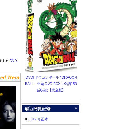
売する
DVD
[DVD] ドラゴンボール / DRAGON
BALL 全編 DVD BOX（全話153
話収録)【完全版】
01.
[DVD] 正体