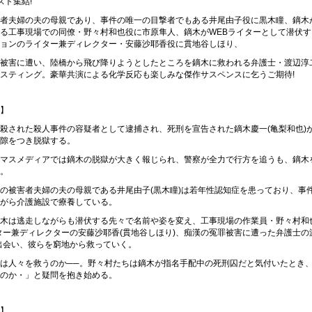
スト集結!
者夫婦の夫の母親であり、事件の唯一の目撃者でもある井尾由子役に黒木瞳、鏑木
る工事現場での同僚・野々村和也役に市原隼人、鏑木がWEBライターとして潜伏す
ョンのライター兼ディレクター・安藤沙耶香役に貫地谷しほり、
被害に遭い、陸橋から飛び降りようとしたところを鏑木に救われる弁護士・渡辺淳
スティング。豪華共演による化学反応も楽しみな傑作サスペンスに乞うご期待!
】
殺された殺人事件の容疑者として逮捕され、死刑を宣告された鏑木慶一(亀梨和也)
隙をつき脱獄する。
マスメディアでは鏑木の脱獄が大きく報じられ、警察が全力で行方を追うも、鏑木
。
の被害者夫婦の夫の母親である井尾由子(黒木瞳)は若年性認知症を患っており、事
がら介護施設で療養している。
木は逃走しながらも潜伏する先々で名前や姿を変え、工事現場の作業員・野々村和
ター兼ディレクターの安藤沙耶香(貫地谷しほり)、痴漢の冤罪被害に遭った弁護士の
出会い、彼らを窮地から救っていく。
は人々を救うのか──。野々村たちは鏑木が指名手配中の死刑囚だと気付いたとき
のか・」と疑問を抱き始める。
】