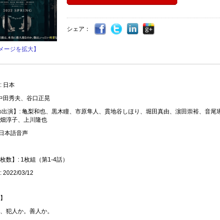
シェア：
メージを拡大】
 日本
 中田秀夫、谷口正晃
の出演】: 亀梨和也、黒木瞳、市原隼人、貫地谷しほり、堀田真由、濵田崇裕、音尾
畑淳子、上川隆也
 日本語音声
数】: 1枚組（第1-4話）
2022/03/12
】
、犯人か。善人か。