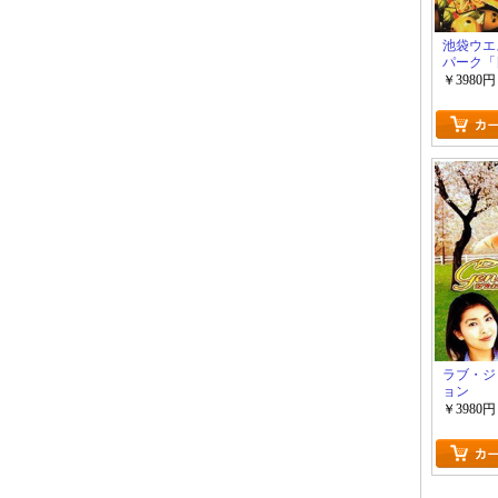
池袋ウエ
パーク「
ラマ」
￥3980円
ラブ・ジ
ョン
￥3980円