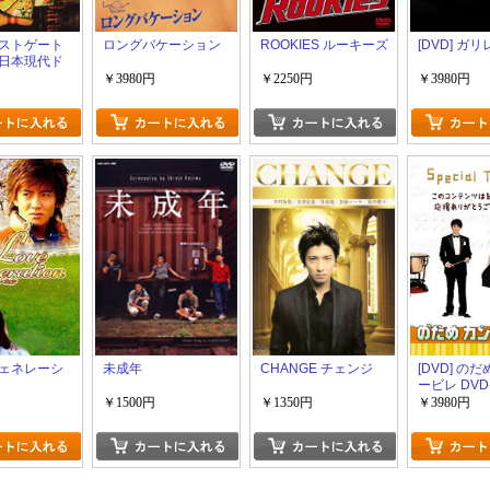
ストゲート
ロングバケーション
ROOKIES ルーキーズ
[DVD] ガリ
日本現代ド
￥3980円
￥2250円
￥3980円
ェネレーシ
未成年
CHANGE チェンジ
[DVD] の
ービレ DVD
￥1500円
￥1350円
￥3980円