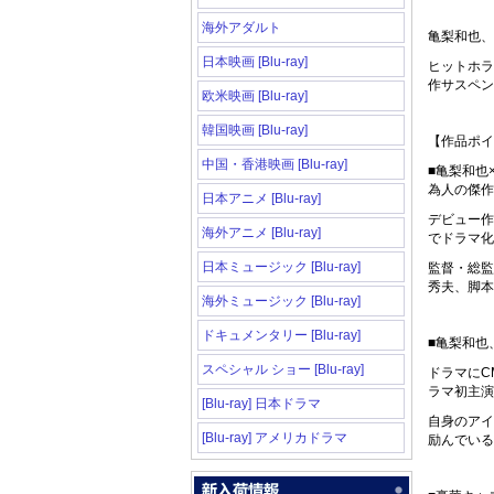
海外アダルト
亀梨和也、
日本映画 [Blu-ray]
ヒットホラ
作サスペン
欧米映画 [Blu-ray]
韓国映画 [Blu-ray]
【作品ポイ
中国・香港映画 [Blu-ray]
■亀梨和也
為人の傑作
日本アニメ [Blu-ray]
デビュー作
海外アニメ [Blu-ray]
でドラマ化
日本ミュージック [Blu-ray]
監督・総監
秀夫、脚本
海外ミュージック [Blu-ray]
ドキュメンタリー [Blu-ray]
■亀梨和也
スペシャル ショー [Blu-ray]
ドラマにC
ラマ初主演
[Blu-ray] 日本ドラマ
自身のアイ
[Blu-ray] アメリカドラマ
励んでいる