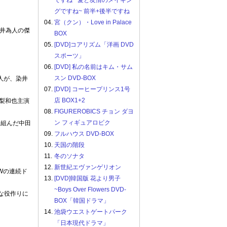
ですね ~愛と友情のメイキン
グですね~ 前半+後半ですね
04.
宮（クン）・Love in Palace
井為人の傑
BOX
05.
[DVD]コアリズム「洋画 DVD
スポーツ」
06.
[DVD] 私の名前はキム・サム
スン DVD-BOX
人が、染井
07.
[DVD] コーヒープリンス1号
店 BOX1+2
梨和也主演
08.
FIGUREROBICS チョン ダヨ
ン フィギュアロビク
を組んだ中田
09.
フルハウス DVD-BOX
10.
天国の階段
11.
冬のソナタ
12.
新世紀エヴァンゲリオン
Wの連続ド
13.
[DVD]韓国版 花より男子
~Boys Over Flowers DVD-
な役作りに
BOX「韓国ドラマ」
14.
池袋ウエストゲートパーク
「日本現代ドラマ」