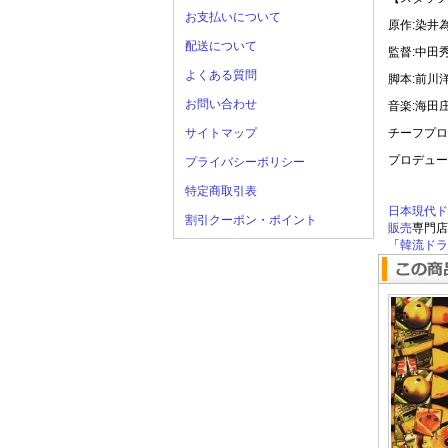
お支払いについて
原作:染井
配送について
監督:中田
よくある質問
脚本:前川
お問い合わせ
音楽:海田
サイトマップ
チーフプロ
プロデュー
プライバシーポリシー
特定商取引表
日本現代ド
割引クーポン・ポイント
販売
専門店
「
韓流ドラマ