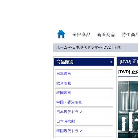
全部商品
新着商品
特価商
ホーム
-->
日本現代ドラマ
-->
[DVD] 正体
0
[DVD] 
[DVD] 正
日本映画
欧米映画
韓国映画
中国・香港映画
日本現代ドラマ
日本時代劇
韓国現代ドラマ