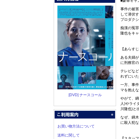
■豪華キャ
事件の被害
して潜伏す
プロダクシ
痴漢の冤罪
隆也をキャ
【あらすじ
ある夫婦が
に刑務官の
テレビなど
れずにいた
一方、事件
マを抱えな
[DVD] ナースコール
やがて、鏑
人)やライ
川隆也)と
なぜ、鏑木
に殺人犯な
お買い物方法について
送料に関して
【スタッフ