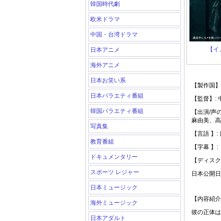
韓国時代劇
欧米ドラマ
中国・台湾ドラマ
【イ
日本アニメ
海外アニメ
日本お笑い系
【製作国】:
日本バラエティ番組
【監督】:
韓国バラエティ番組
【出演/声
麻由美、高
写真集
【言語 】:
教育番組
【字幕 】:
ドキュメンタリー
【ディスク枚
スポーツ レジャー
日本公開日: 
日本ミュージック
【内容紹介
海外ミュージック
彼の正体は
日本アダルト