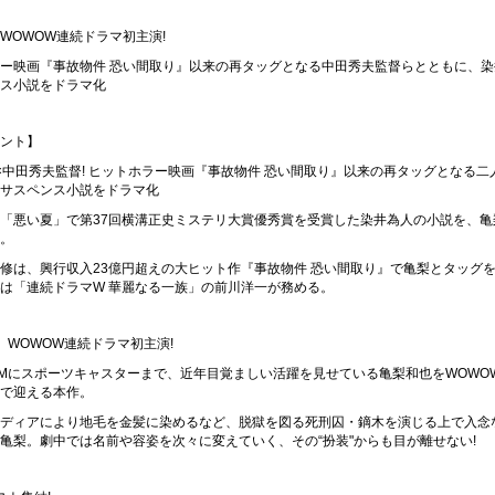
WOWOW連続ドラマ初主演!
ー映画『事故物件 恐い間取り』以来の再タッグとなる中田秀夫監督らとともに、染
ス小説をドラマ化
ント】
×中田秀夫監督! ヒットホラー映画『事故物件 恐い間取り』以来の再タッグとなる二
サスペンス小説をドラマ化
「悪い夏」で第37回横溝正史ミステリ大賞優秀賞を受賞した染井為人の小説を、亀
。
修は、興行収入23億円超えの大ヒット作『事故物件 恐い間取り』で亀梨とタッグ
は「連続ドラマW 華麗なる一族」の前川洋一が務める。
、WOWOW連続ドラマ初主演!
Mにスポーツキャスターまで、近年目覚ましい活躍を見せている亀梨和也をWOWO
で迎える本作。
ディアにより地毛を金髪に染めるなど、脱獄を図る死刑囚・鏑木を演じる上で入念
亀梨。劇中では名前や容姿を次々に変えていく、その“扮装"からも目が離せない!