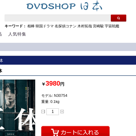
キーワード：
相棒
韓国ドラマ
名探偵コナン
木村拓哉
宮崎駿
宇宙戦艦
品
人気特集
正体
体
3980
￥
円
モデル: N30754
重量: 0.1kg