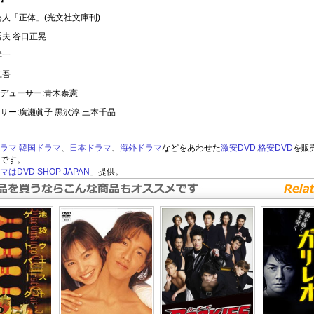
為人「正体」(光文社文庫刊)
秀夫 谷口正晃
洋一
庄吾
デューサー:青木泰憲
サー:廣瀬眞子 黒沢淳 三本千晶
ラマ
韓国ドラマ
、
日本ドラマ
、
海外ドラマ
などをあわせた
激安DVD
,
格安DVD
を販
です。
はDVD SHOP JAPAN
」提供。