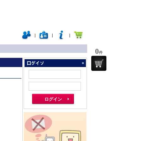
|
|
|
0
件