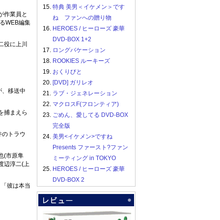
15.
特典 美男＜イケメン＞です
が作業員と
ね ファンへの贈り物
るWEB編集
16.
HEROES / ヒーローズ 豪華
DVD-BOX 1+2
二役に上川
17.
ロングバケーション
18.
ROOKIES ルーキーズ
19.
おくりびと
20.
[DVD] ガリレオ
が、移送中
21.
ラブ・ジェネレーション
22.
マクロスF(フロンティア)
を捕まえら
23.
ごめん、愛してる DVD-BOX
完全版
件のトラウ
24.
美男<イケメン>ですね
Presents ファースト?ファン
也(市原隼
ミーティング in TOKYO
渡辺淳二(上
25.
HEROES / ヒーローズ 豪華
DVD-BOX 2
、「彼は本当