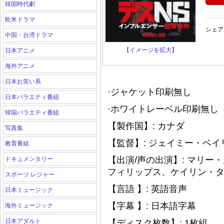
韓国時代劇
欧米ドラマ
シェア
中国・台湾ドラマ
【イメージを拡大】
日本アニメ
海外アニメ
日本お笑い系
·ジャケット印刷無し
日本バラエティ番組
·ホワイトレーベル印刷無し（
韓国バラエティ番組
【製作国】: カナダ
写真集
【監督】: ジェイミー・ベイ
教育番組
【出演/声の出演】: マリ
ドキュメンタリー
フィリップス、ケイリン・
スポーツ レジャー
【言語 】: 英語音声
日本ミュージック
【字幕 】: 日本語字幕
海外ミュージック
日本アダルト
【ディスク枚数】: 1枚組