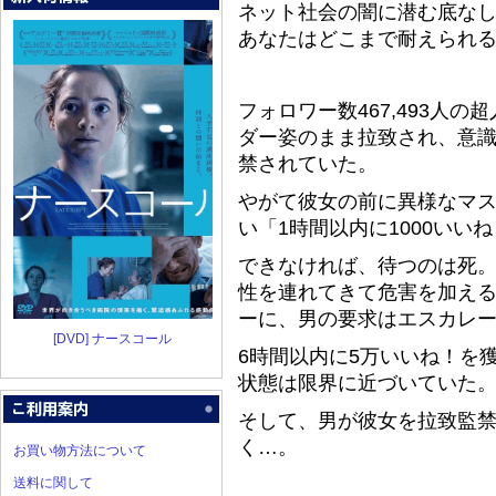
ネット社会の闇に潜む底な
あなたはどこまで耐えられ
フォロワー数467,493人
ダー姿のまま拉致され、意
禁されていた。
やがて彼女の前に異様なマス
い「1時間以内に1000いい
できなければ、待つのは死
性を連れてきて危害を加え
ーに、男の要求はエスカレ
[DVD] ナースコール
6時間以内に5万いいね！を
状態は限界に近づいていた
そして、男が彼女を拉致監
く…。
お買い物方法について
送料に関して