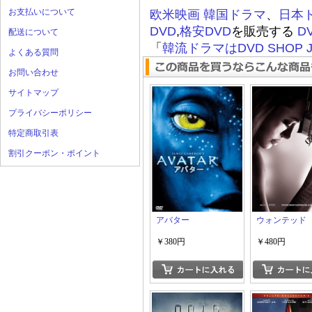
お支払いについて
欧米映画
韓国ドラマ
、
日本
DVD
,
格安DVD
を販売する
D
配送について
「
韓流ドラマはDVD SHOP J
よくある質問
お問い合わせ
サイトマップ
プライバシーポリシー
特定商取引表
割引クーポン・ポイント
アバター
ウォンテッド
￥380円
￥480円