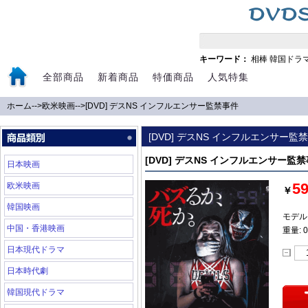
キーワード：
相棒
韓国ドラ
全部商品
新着商品
特価商品
人気特集
ホーム
-->
欧米映画
-->
[DVD] デスNS インフルエンサー監禁事件
[DVD] デスNS インフルエンサー監
[DVD] デスNS インフルエンサー監
日本映画
5
欧米映画
￥
韓国映画
モデル:
中国・香港映画
重量: 0
日本現代ドラマ
日本時代劇
韓国現代ドラマ