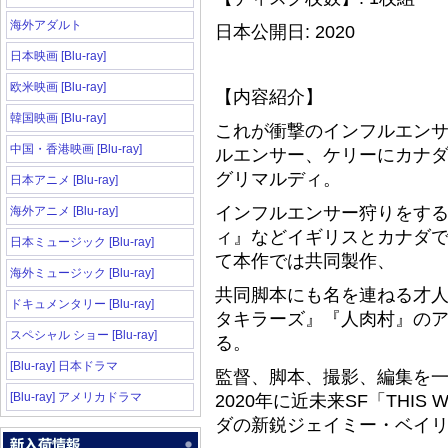
海外アダルト
日本公開日: 2020
日本映画 [Blu-ray]
欧米映画 [Blu-ray]
【内容紹介】
韓国映画 [Blu-ray]
これが衝撃のインフルエン
中国・香港映画 [Blu-ray]
ルエンサー、ケリーにカナ
グリマルディ。
日本アニメ [Blu-ray]
インフルエンサー狩りをす
海外アニメ [Blu-ray]
ィ』などイギリスとカナダ
日本ミュージック [Blu-ray]
て本作では共同製作、
海外ミュージック [Blu-ray]
共同脚本にも名を連ねる才
ドキュメンタリー [Blu-ray]
タキラーズ』『人肉村』の
スペシャル ショー [Blu-ray]
る。
[Blu-ray] 日本ドラマ
監督、脚本、撮影、編集を一
[Blu-ray] アメリカドラマ
2020年に近未来SF「THIS
ダの新鋭ジェイミー・ベイ