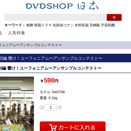
キーワード：
相棒
韓国ドラマ
名探偵コナン
木村拓哉
宮崎駿
宇宙戦艦
品
人気特集
ユーフォニアム〜アンサンブルコンテスト〜
] 特別編 響け！ユーフォニアム〜アンサンブルコンテスト〜
 特別編 響け！ユーフォニアム〜アンサンブルコンテスト〜
598
￥
円
モデル: N40786
重量: 0.1kg