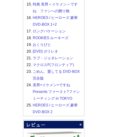
15.
特典 美男＜イケメン＞です
ね ファンへの贈り物
16.
HEROES / ヒーローズ 豪華
DVD-BOX 1+2
17.
ロングバケーション
18.
ROOKIES ルーキーズ
19.
おくりびと
20.
[DVD] ガリレオ
21.
ラブ・ジェネレーション
22.
マクロスF(フロンティア)
23.
ごめん、愛してる DVD-BOX
完全版
24.
美男<イケメン>ですね
Presents ファースト?ファン
ミーティング in TOKYO
25.
HEROES / ヒーローズ 豪華
DVD-BOX 2