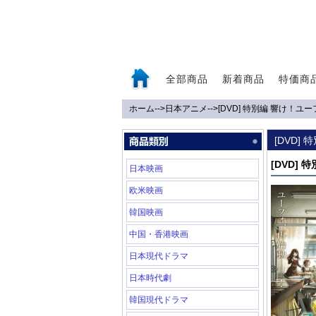
全部商品
新着商品
特価商
ホーム
-->
日本アニメ
-->
[DVD] 特別編 響け！
0
[DVD
[DVD]
日本映画
欧米映画
韓国映画
中国・香港映画
日本現代ドラマ
日本時代劇
韓国現代ドラマ