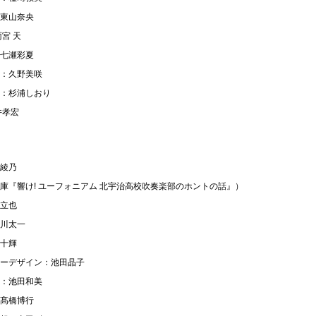
東山奈央
宮 天
七瀬彩夏
：久野美咲
：杉浦しおり
井孝宏
綾乃
庫『響け! ユーフォニアム 北宇治高校吹奏楽部のホントの話』）
立也
川太一
十輝
ーデザイン：池田晶子
：池田和美
髙橋博行