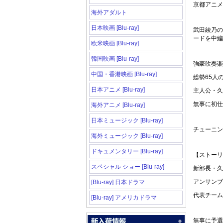
京都アニメ
海外アダルト
日本映画 [Blu-ray]
武田綾乃の
ードを中編
欧米映画 [Blu-ray]
韓国映画 [Blu-ray]
強豪吹奏楽
中国・香港映画 [Blu-ray]
総勢65人
日本アニメ [Blu-ray]
主人公・久
無事に初仕
海外アニメ [Blu-ray]
日本ミュージック [Blu-ray]
チューニン
海外ミュージック [Blu-ray]
ドキュメンタリー [Blu-ray]
【ストーリ
スペシャル ショー [Blu-ray]
新部長・久
アンサンブ
[Blu-ray] 日本ドラマ
代表チーム
[Blu-ray] アメリカドラマ
無事に予選