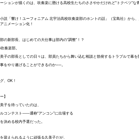
ーションが描くのは、吹奏楽に懸ける高校生たちのささやかだけれど“トクベツ”な
小説「響け！ユーフォニアム 北宇治高校吹奏楽部のホントの話」（宝島社）から、
アニメーション化！
部の新部長、はじめての大仕事は部内の“調整”！？
の吹奏楽部。
美子の部長としての日々は、部員たちから舞い込む相談と勃発するトラブルで幕を
事をやり遂げることができるのか──。
グ、OK！
ー】
美子を待っていたのは、
ルコンテスト――通称“アンコン”に出場する
を決める校内予選だった。
を迎えられるように頑張る久美子だが、