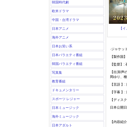
韓国時代劇
欧米ドラマ
中国・台湾ドラマ
【イ
日本アニメ
海外アニメ
日本お笑い系
·ジャケッ
日本バラエティ番組
【製作国】:
韓国バラエティ番組
【監督】:
【出演/声
写真集
岡ゆり、種
教育番組
【言語 】:
ドキュメンタリー
【字幕 】:
スポーツ レジャー
【ディスク
日本公開日: 
日本ミュージック
海外ミュージック
【内容紹介
日本アダルト