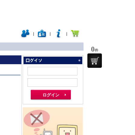
|
|
|
0
件