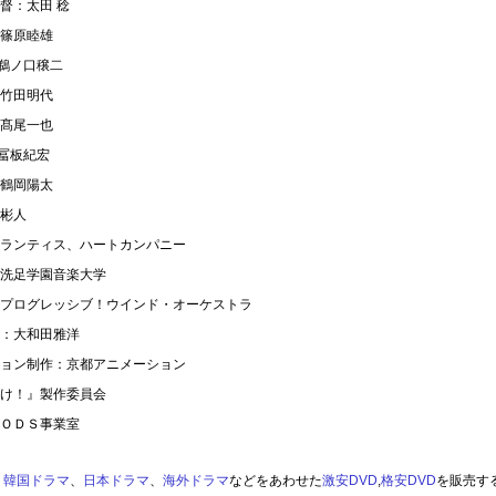
督：太田 稔
篠原睦雄
鵜ノ口穣二
竹田明代
髙尾一也
冨板紀宏
鶴岡陽太
彬人
ランティス、ハートカンパニー
洗足学園音楽大学
プログレッシブ！ウインド・オーケストラ
：大和田雅洋
ョン制作：京都アニメーション
け！』製作委員会
ＯＤＳ事業室
韓国ドラマ
、
日本ドラマ
、
海外ドラマ
などをあわせた
激安DVD
,
格安DVD
を販売す