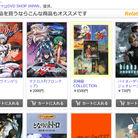
。
はDVD SHOP JAPAN
」提供。
ヴァンゲリ
マクロスF(フロンテ
宮崎駿
バイオハザ
ィア)
COLLECTION
ジェネレー
DVD-BOX
￥2000円
￥8500円
￥550円