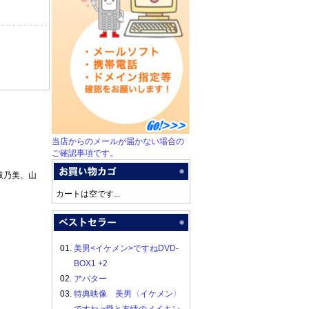
当店からのメールが届かない場合の
ご確認事項です。
鼓乃美、山
カートは空です...
01.
美男<イケメン>ですねDVD-
BOX1 +2
02.
アバター
03.
特典映像 美男〈イケメン〉