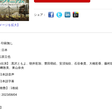
シェア：
メージを拡大】
ト印刷無し
 日本
 石原立也
の出演】: 黒沢ともよ、朝井彩加、豊田萌絵、安済知佳、石谷春貴、大橋彩香、藤村
﨑敦美、東山奈央
 日本語音声
 日本語字幕
枚数】: 1枚組
2023/08/04
】