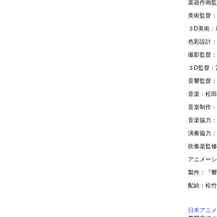
楽器作画監
美術監督：
３D美術：
色彩設計：
撮影監督：
３D監督：
音響監督：
音楽：松田
音楽制作：
音楽協力：
演奏協力：
吹奏楽監修
アニメーシ
製作：『響
配給：松竹
日本アニメ