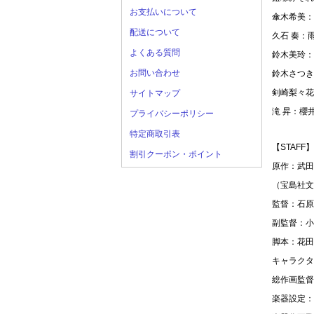
お支払いについて
傘木希美：
配送について
久石 奏：雨
よくある質問
鈴木美玲：
お問い合わせ
鈴木さつき
剣崎梨々花
サイトマップ
滝 昇：櫻
プライバシーポリシー
特定商取引表
【STAFF】
割引クーポン・ポイント
原作：武田
（宝島社文
監督：石原
副監督：小
脚本：花田
キャラクタ
総作画監督
楽器設定：