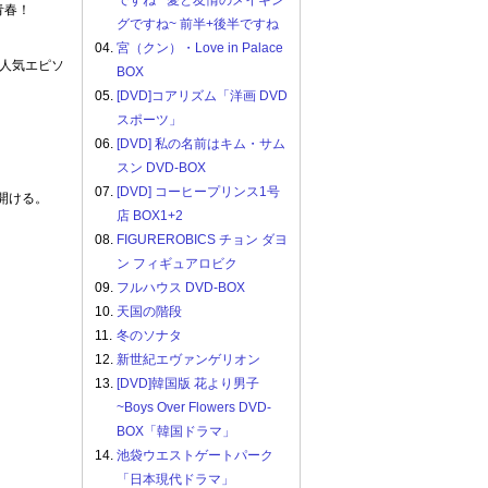
ですね ~愛と友情のメイキン
青春！
グですね~ 前半+後半ですね
04.
宮（クン）・Love in Palace
人気エピソ
BOX
05.
[DVD]コアリズム「洋画 DVD
スポーツ」
06.
[DVD] 私の名前はキム・サム
スン DVD-BOX
07.
[DVD] コーヒープリンス1号
開ける。
店 BOX1+2
08.
FIGUREROBICS チョン ダヨ
ン フィギュアロビク
09.
フルハウス DVD-BOX
10.
天国の階段
11.
冬のソナタ
12.
新世紀エヴァンゲリオン
13.
[DVD]韓国版 花より男子
~Boys Over Flowers DVD-
BOX「韓国ドラマ」
14.
池袋ウエストゲートパーク
「日本現代ドラマ」