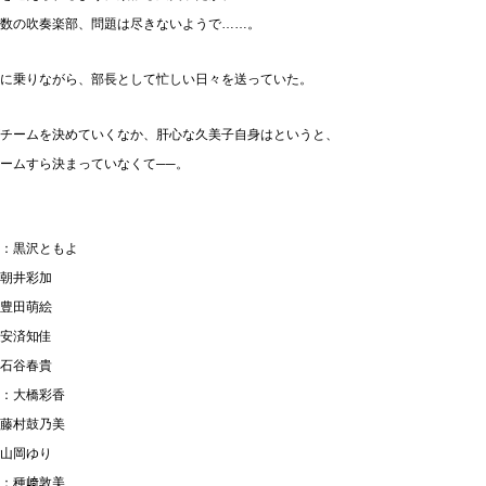
数の吹奏楽部、問題は尽きないようで……。
に乗りながら、部長として忙しい日々を送っていた。
チームを決めていくなか、肝心な久美子自身はというと、
ームすら決まっていなくて──。
：黒沢ともよ
朝井彩加
豊田萌絵
安済知佳
石谷春貴
：大橋彩香
藤村鼓乃美
山岡ゆり
：種﨑敦美