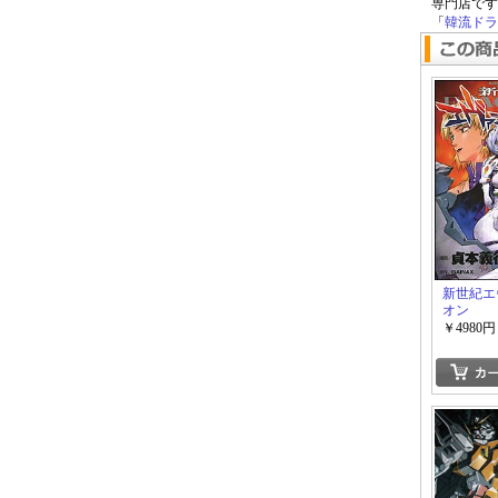
専門店です
「
韓流ドラマ
新世紀エ
オン
￥4980円