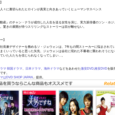
】
人々に裏切られたヒロインが真実と向きあっていくヒューマンサスペンス
動産』のチャン・ナラが成功した人生を送る女性を演じ、実力派俳優のソン・ホジ
。驚きの展開が待つスリリングなストーリーは目が離せない。
ー】
社長兼デザイナーを務めるソ・ジェウォンは、7年もの間ストーカーに悩まされて
まくいっていると思った矢先、ジェウォンは会社に現れた不審者に襲われそうにな
ていた人たちを信じられなくなってしまい…。
ラマ
韓国ドラマ
、
日本ドラマ
、
海外ドラマ
などをあわせた
激安DVD
,
格安DVD
を販
です。
はDVD SHOP JAPAN
」提供。