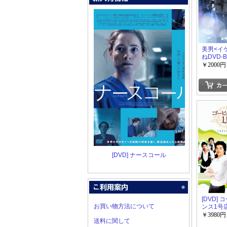
美男<イ
ねDVD-B
￥2000円
[DVD] ナースコール
[DVD]
お買い物方法について
ンス1号店
￥3980円
送料に関して