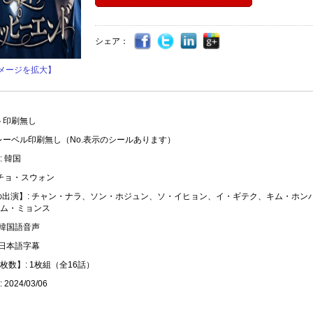
シェア：
メージを拡大】
ト印刷無し
レーベル印刷無し（No.表示のシールあります）
 韓国
 チョ・スウォン
の出演】: チャン・ナラ、ソン・ホジュン、ソ・イヒョン、イ・ギテク、キム・ホン
ム・ミョンス
 韓国語音声
 日本語字幕
枚数】: 1枚組（全16話）
2024/03/06