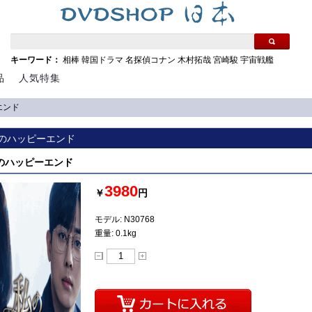
キーワード：
相棒
韓国ドラマ
名探偵コナン
木村拓哉
宮崎駿
宇宙戦艦
品
人気特集
エンド
 私のハッピーエンド
 私のハッピーエンド
3980
￥
円
モデル: N30768
重量: 0.1kg