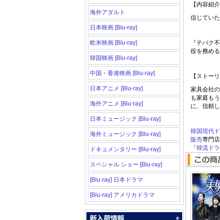
【内容紹介
海外アダルト
信じていた
日本映画 [Blu-ray]
欧米映画 [Blu-ray]
『テバク不
役を務める
韓国映画 [Blu-ray]
中国・香港映画 [Blu-ray]
【ストーリ
日本アニメ [Blu-ray]
家具会社の
も家庭もう
海外アニメ [Blu-ray]
に、信頼し
日本ミュージック [Blu-ray]
韓国現代ド
海外ミュージック [Blu-ray]
販売
専門店
「
韓流ドラマ
ドキュメンタリー [Blu-ray]
スペシャル ショー [Blu-ray]
[Blu-ray] 日本ドラマ
[Blu-ray] アメリカドラマ