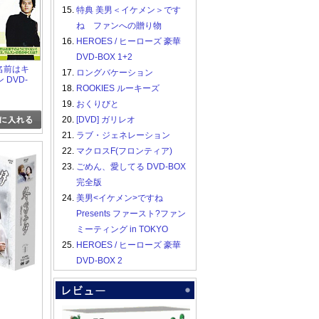
15.
特典 美男＜イケメン＞です
ね ファンへの贈り物
16.
HEROES / ヒーローズ 豪華
DVD-BOX 1+2
の名前はキ
17.
ロングバケーション
 DVD-
18.
ROOKIES ルーキーズ
19.
おくりびと
20.
[DVD] ガリレオ
21.
ラブ・ジェネレーション
22.
マクロスF(フロンティア)
23.
ごめん、愛してる DVD-BOX
完全版
24.
美男<イケメン>ですね
Presents ファースト?ファン
ミーティング in TOKYO
25.
HEROES / ヒーローズ 豪華
DVD-BOX 2