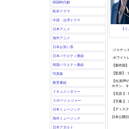
韓国時代劇
欧米ドラマ
中国・台湾ドラマ
【イ
日本アニメ
海外アニメ
日本お笑い系
·ジャケッ
日本バラエティ番組
·ホワイト
韓国バラエティ番組
【製作国】:
【監督】:
写真集
【出演/声
教育番組
ホサン、キ
ドキュメンタリー
【言語 】:
スポーツ レジャー
【字幕 】:
【ディスク
日本ミュージック
日本公開日: 
海外ミュージック
日本アダルト