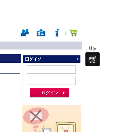
|
|
|
0
件