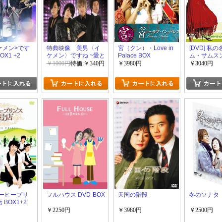
ケメン>です
特典映像 美男〈イ
宮（クン）・Love in
[DVD] 私
OX1 +2
ケメン〉ですね ~愛と
Palace BOX
ム・サムスン
友情のメイキングで
BOX
￥1000円
特価:￥340円
￥3980円
￥3040円
すね~ 前半+後半です
ね
 コーヒープリ
フルハウス DVD-BOX
天国の階段
冬のソナタ
 BOX1+2
￥2250円
￥3980円
￥2500円