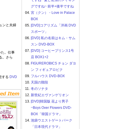
ですね ~愛と友情のメイキン
グですね~ 前半+後半ですね
04.
宮（クン）・Love in Palace
BOX
ュンと夫婦
05.
[DVD]コアリズム「洋画 DVD
スポーツ」
06.
[DVD] 私の名前はキム・サム
スン DVD-BOX
07.
[DVD] コーヒープリンス1号
いた。仕事
店 BOX1+2
る。さら
08.
FIGUREROBICS チョン ダヨ
ン フィギュアロビク
09.
フルハウス DVD-BOX
売する
DVD
10.
天国の階段
11.
冬のソナタ
12.
新世紀エヴァンゲリオン
13.
[DVD]韓国版 花より男子
~Boys Over Flowers DVD-
BOX「韓国ドラマ」
14.
池袋ウエストゲートパーク
「日本現代ドラマ」