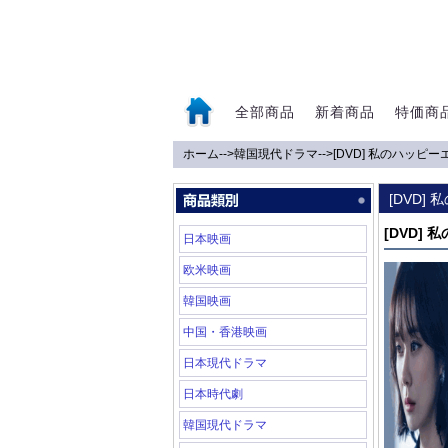
全部商品
新着商品
特価商
ホーム
-->
韓国現代ドラマ
-->
[DVD] 私のハッピー
0
[DVD]
[DVD]
日本映画
欧米映画
韓国映画
中国・香港映画
日本現代ドラマ
日本時代劇
韓国現代ドラマ