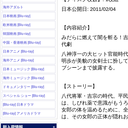
海外アダルト
日本公開日: 2011/02/04
日本映画 [Blu-ray]
欧米映画 [Blu-ray]
【内容紹介】
韓国映画 [Blu-ray]
みだらに燃えて闇を斬る！
中国・香港映画 [Blu-ray]
代劇
日本アニメ [Blu-ray]
八神淳一の大ヒット官能時
明歩が美貌の女剣士に扮し
海外アニメ [Blu-ray]
ブシーンまで披露する。
日本ミュージック [Blu-ray]
海外ミュージック [Blu-ray]
【ストーリー】
ドキュメンタリー [Blu-ray]
八代将軍・吉宗の時代。平
スペシャル ショー [Blu-ray]
は、しびれ薬で意識がもう
[Blu-ray] 日本ドラマ
女郎の体を温めるために、
[Blu-ray] アメリカドラマ
は、その女郎の正体が隠れ