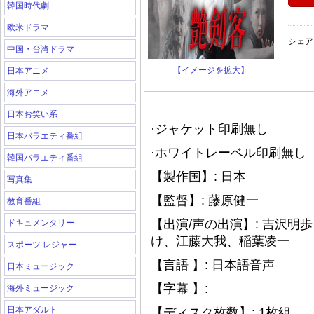
韓国時代劇
欧米ドラマ
シェア
中国・台湾ドラマ
【イメージを拡大】
日本アニメ
海外アニメ
日本お笑い系
·ジャケット印刷無し
日本バラエティ番組
·ホワイトレーベル印刷無し（
韓国バラエティ番組
【製作国】: 日本
写真集
【監督】: 藤原健一
教育番組
【出演/声の出演】: 吉沢
ドキュメンタリー
け、江藤大我、稲葉凌一
スポーツ レジャー
【言語 】: 日本語音声
日本ミュージック
【字幕 】:
海外ミュージック
日本アダルト
【ディスク枚数】: 1枚組