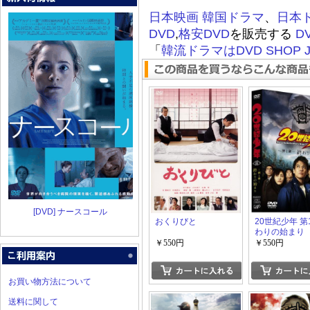
日本映画
韓国ドラマ
、
日本
DVD
,
格安DVD
を販売する
D
「
韓流ドラマはDVD SHOP J
[DVD] ナースコール
おくりびと
20世紀少年 第
わりの始まり
￥550円
￥550円
お買い物方法について
送料に関して