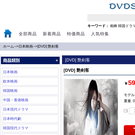
キーワード：
相棒
韓国ドラ
全部商品
新着商品
特価商品
人気特集
ホーム
-->
日本映画
-->
[DVD] 艶剣客
[DVD] 艶剣客
[DVD] 艶剣客
日本映画
5
欧米映画
￥
韓国映画
モデル:
中国・香港映画
重量: 0
日本現代ドラマ
日本時代劇
韓国現代ドラマ