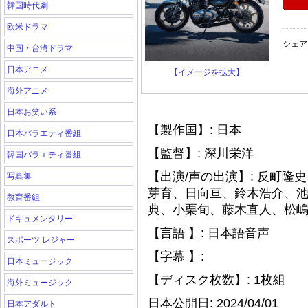
韓国時代劇
欧米ドラマ
シェア
中国・台湾ドラマ
日本アニメ
【イメージを拡大】
海外アニメ
日本お笑い系
【製作国】: 日本
日本バラエティ番組
【監督】: 深川栄洋
韓国バラエティ番組
【出演/声の出演】: 反町
写真集
芽育、日向亘、鈴木浩介、
教育番組
典、小栗旬、藤木直人、松
ドキュメンタリー
【言語 】: 日本語音声
スポーツ レジャー
【字幕 】:
日本ミュージック
【ディスク枚数】: 1枚組
海外ミュージック
日本公開日: 2024/04/01
日本アダルト