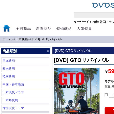
キーワード：
相棒
韓国ドラ
全部商品
新着商品
特価商品
人気特集
ホーム
-->
日本映画
-->
[DVD] GTOリバイバル
[DVD] GTOリバイバル
[DVD] GTOリバイバル
日本映画
欧米映画
5
￥
韓国映画
モデル:
中国・香港映画
重量: 0
日本現代ドラマ
日本時代劇
韓国現代ドラマ