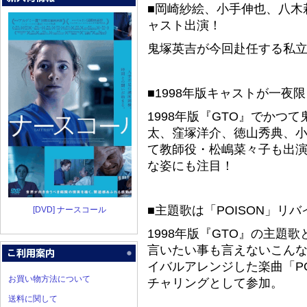
■岡崎紗絵、小手伸也、八木
ャスト出演！
鬼塚英吉が今回赴任する私
■1998年版キャストが一夜
1998年版『GTO』でかつ
太、窪塚洋介、徳山秀典、
て教師役・松嶋菜々子も出演
な姿にも注目！
■主題歌は「POISON」リ
[DVD] ナースコール
1998年版『GTO』の主題歌
言いたい事も言えないこんな世
イバルアレンジした楽曲「P
お買い物方法について
チャリングとして参加。
送料に関して