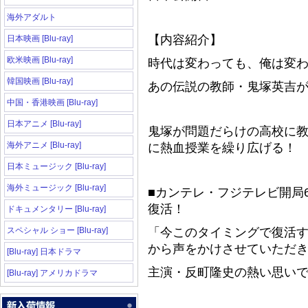
海外アダルト
【内容紹介】
日本映画 [Blu-ray]
欧米映画 [Blu-ray]
時代は変わっても、俺は変
韓国映画 [Blu-ray]
あの伝説の教師・鬼塚英吉
中国・香港映画 [Blu-ray]
日本アニメ [Blu-ray]
鬼塚が問題だらけの高校に
海外アニメ [Blu-ray]
に熱血授業を繰り広げる！
日本ミュージック [Blu-ray]
海外ミュージック [Blu-ray]
■カンテレ・フジテレビ開局6
復活！
ドキュメンタリー [Blu-ray]
スペシャル ショー [Blu-ray]
「今このタイミングで復活
から声をかけさせていただ
[Blu-ray] 日本ドラマ
主演・反町隆史の熱い思い
[Blu-ray] アメリカドラマ