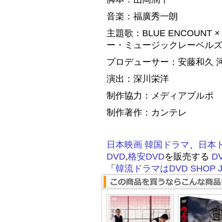
音楽：福廣秀一朗
主題歌：BLUE ENCOUNT × T
ー・ミュージックレーベル
プロデューサー：安藤和久 
演出：深川栄洋
制作協力：メディアプルポ
制作著作：カンテレ
日本映画
韓国ドラマ
、
日本
DVD
,
格安DVD
を販売する
D
「
韓流ドラマはDVD SHOP J