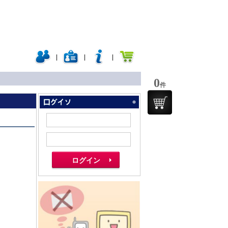
|
|
|
0
件