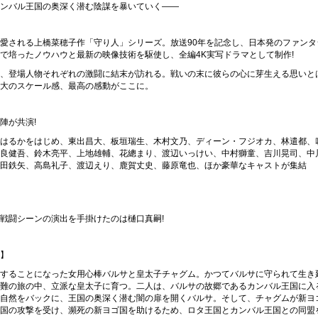
ンバル王国の奥深く潜む陰謀を暴いていく――
愛される上橋菜穂子作「守り人」シリーズ。放送90年を記念し、日本発のファンタ
で培ったノウハウと最新の映像技術を駆使し、全編4K実写ドラマとして制作!
、登場人物それぞれの激闘に結末が訪れる。戦いの末に彼らの心に芽生える思いと
大のスケール感、最高の感動がここに。
陣が共演!
はるかをはじめ、東出昌大、板垣瑞生、木村文乃、ディーン・フジオカ、林遣都、
良健吾、鈴木亮平、上地雄輔、花總まり、渡辺いっけい、中村獅童、吉川晃司、中
田鉄矢、高島礼子、渡辺えり、鹿賀丈史、藤原竜也、ほか豪華なキャストが集結
戦闘シーンの演出を手掛けたのは樋口真嗣!
】
することになった女用心棒バルサと皇太子チャグム。かつてバルサに守られて生き
難の旅の中、立派な皇太子に育つ。二人は、バルサの故郷であるカンバル王国に入
自然をバックに、王国の奥深く潜む闇の扉を開くバルサ。そして、チャグムが新ヨ
国の攻撃を受け、瀕死の新ヨゴ国を助けるため、ロタ王国とカンバル王国との同盟