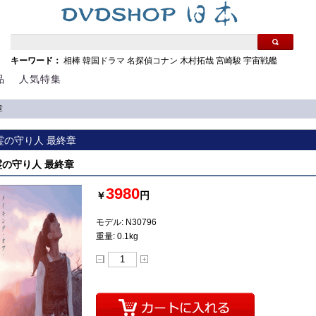
キーワード：
相棒
韓国ドラマ
名探偵コナン
木村拓哉
宮崎駿
宇宙戦艦
品
人気特集
章
精霊の守り人 最終章
精霊の守り人 最終章
3980
￥
円
モデル: N30796
重量: 0.1kg