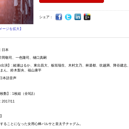
シェア：
メージを拡大】
 日本
 片岡敬司、一色隆司、樋口真嗣
の出演】: 綾瀬はるか、東出昌大、板垣瑞生、木村文乃、林遣都、吹越満、降谷建志
まん、鈴木梨央、福山康平
 日本語音声
枚数】: 1枚組（全9話）
2017/11
】
することになった女用心棒バルサと皇太子チャグム。