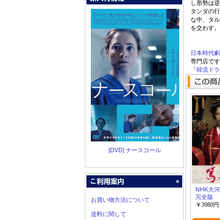
し形勢は逆
タンダの行
な中、タル
を交わす。
日本時代劇
専門店です
「
韓流ドラマ
[DVD] ナースコール
NHK大
完全版
お買い物方法について
￥3980円
送料に関して