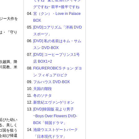
ですね ~愛と友情のメイキン
グですね~ 前半+後半ですね
04.
宮（クン）・Love in Palace
ジー大作を
BOX
05.
[DVD]コアリズム「洋画 DVD
は・「守り
スポーツ」
06.
[DVD] 私の名前はキム・サム
スン DVD-BOX
07.
[DVD] コーヒープリンス1号
店 BOX1+2
吹越満、降
川晃教、米
08.
FIGUREROBICS チョン ダヨ
ン フィギュアロビク
09.
フルハウス DVD-BOX
10.
天国の階段
11.
冬のソナタ
12.
新世紀エヴァンゲリオン
13.
[DVD]韓国版 花より男子
~Boys Over Flowers DVD-
延びた幼い
BOX「韓国ドラマ」
る。美しく
14.
池袋ウエストゲートパーク
ゴ国を狙う
を結び帰還
「日本現代ドラマ」