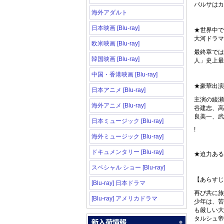
バルサはカ
海外アダルト
日本映画 [Blu-ray]
★世界中で
大河ドラマ
欧米映画 [Blu-ray]
最終章では
韓国映画 [Blu-ray]
人」史上最
中国・香港映画 [Blu-ray]
★豪華出演
日本アニメ [Blu-ray]
主演の綾瀬
海外アニメ [Blu-ray]
谷建志、高
良美一、武
日本ミュージック [Blu-ray]
!
海外ミュージック [Blu-ray]
ドキュメンタリー [Blu-ray]
★迫力ある
スペシャル ショー [Blu-ray]
【あらすじ
[Blu-ray] 日本ドラマ
再び共に旅
[Blu-ray] アメリカドラマ
少年は、苦
も厳しい大
タルシュ帝