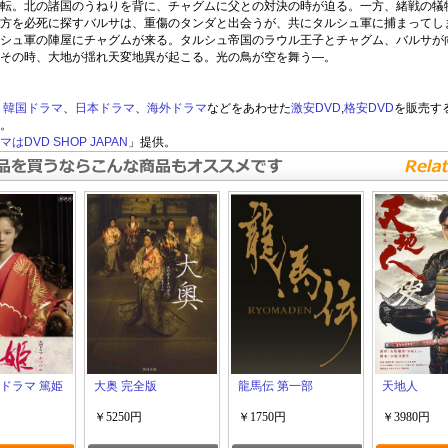
転。北の諸国のうねりを背に、チャグムに父との対決の時が迫る。一方、緒戦の犠
方を必死に探すバルサは、重傷のタンダと出会うが、共にタルシュ軍に捕まってし
シュ軍の陣屋にチャグムが来る。タルシュ帝国のラウル王子とチャグム、バルサが
その時、大地が揺れ天変地異が起こる。光の鳥が空を舞う―。
韓国ドラマ
、
日本ドラマ
、
海外ドラマ
などをあわせた
激安DVD
,
格安DVD
を販売す
。
はDVD SHOP JAPAN
」提供。
河ドラマ 篤姫
大奥 完全版
龍馬伝 第一部
天地人
￥5250円
￥1750円
￥3980円