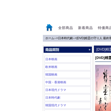
全部商品
新着商品
特価商
ホーム
-->
日本時代劇
-->
[DVD]精霊の守り人 最終
0
[DVD]
[DVD]
日本映画
欧米映画
韓国映画
中国・香港映画
日本現代ドラマ
日本時代劇
韓国現代ドラマ