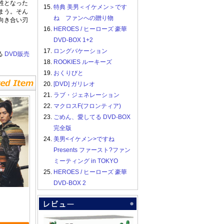
牲となった
15.
特典 美男＜イケメン＞です
まう。そん
ね ファンへの贈り物
向き合い刃
16.
HEROES / ヒーローズ 豪華
DVD-BOX 1+2
17.
ロングバケーション
る
DVD販売
18.
ROOKIES ルーキーズ
19.
おくりびと
20.
[DVD] ガリレオ
21.
ラブ・ジェネレーション
22.
マクロスF(フロンティア)
23.
ごめん、愛してる DVD-BOX
完全版
24.
美男<イケメン>ですね
Presents ファースト?ファン
ミーティング in TOKYO
25.
HEROES / ヒーローズ 豪華
DVD-BOX 2