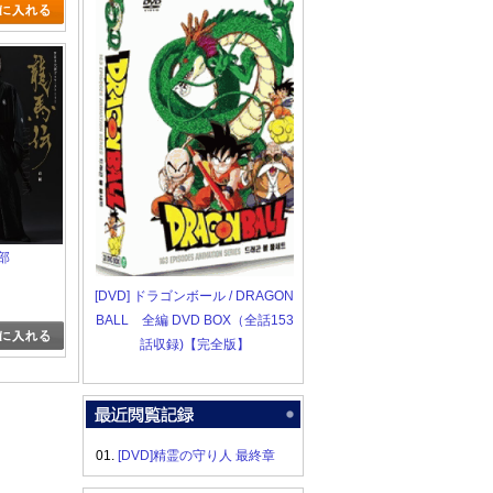
部
[DVD] ドラゴンボール / DRAGON
BALL 全編 DVD BOX（全話153
話収録)【完全版】
01.
[DVD]精霊の守り人 最終章