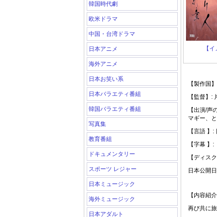
韓国時代劇
欧米ドラマ
中国・台湾ドラマ
【イ
日本アニメ
海外アニメ
日本お笑い系
【製作国】:
日本バラエティ番組
【監督】:
韓国バラエティ番組
【出演/声
マギー、と
写真集
【言語 】:
教育番組
【字幕 】:
ドキュメンタリー
【ディスク
スポーツ レジャー
日本公開日: 
日本ミュージック
【内容紹介
海外ミュージック
再び共に旅
日本アダルト