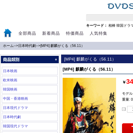
キーワード：
相棒
韓国ドラ
全部商品
新着商品
特価商品
人気特集
ホーム
-->
日本時代劇
-->
[MP4] 麒麟がくる（56.11）
[MP4] 麒麟がくる（56.11）
[MP4] 麒麟がくる（56.11）
日本映画
3
欧米映画
￥
韓国映画
モデル:
中国・香港映画
重量: 0
日本現代ドラマ
日本時代劇
韓国現代ドラマ