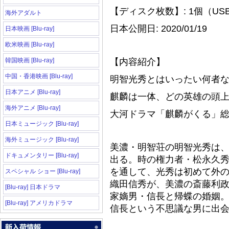
【ディスク枚数】: 1個（US
海外アダルト
日本公開日: 2020/01/19
日本映画 [Blu-ray]
欧米映画 [Blu-ray]
韓国映画 [Blu-ray]
【内容紹介】
中国・香港映画 [Blu-ray]
明智光秀とはいったい何者
日本アニメ [Blu-ray]
麒麟は一体、どの英雄の頭
海外アニメ [Blu-ray]
大河ドラマ「麒麟がくる」
日本ミュージック [Blu-ray]
海外ミュージック [Blu-ray]
美濃・明智荘の明智光秀は
ドキュメンタリー [Blu-ray]
出る。時の権力者・松永久
を通して、光秀は初めて外
スペシャル ショー [Blu-ray]
織田信秀が、美濃の斎藤利
[Blu-ray] 日本ドラマ
家嫡男・信長と帰蝶の婚姻
[Blu-ray] アメリカドラマ
信長という不思議な男に出