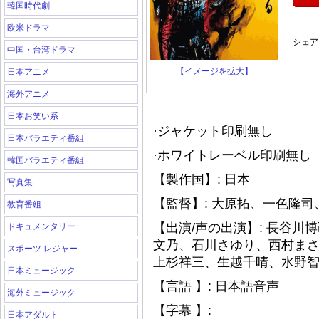
韓国時代劇
欧米ドラマ
シェア
中国・台湾ドラマ
【イメージを拡大】
日本アニメ
海外アニメ
日本お笑い系
·ジャケット印刷無し
日本バラエティ番組
·ホワイトレーベル印刷無し（
韓国バラエティ番組
【製作国】: 日本
写真集
【監督】: 大原拓、一色隆
教育番組
【出演/声の出演】: 長谷
ドキュメンタリー
文乃、石川さゆり、西村ま
スポーツ レジャー
上杉祥三、生越千晴、水野
日本ミュージック
【言語 】: 日本語音声
海外ミュージック
【字幕 】:
日本アダルト