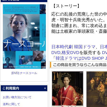
【ストーリー】
応仁の乱後の荒廃した世の中
虎・明智十兵衛光秀がいた
朝倉に囲まれ、常に攻め込
能は土岐家の筆頭家臣・斎
日本時代劇
韓国ドラマ
、
日
DVD
,
格安DVD
を販売する
D
「
韓流ドラマはDVD SHOP J
[DVD] ナースコール
お買い物方法について
送料に関して