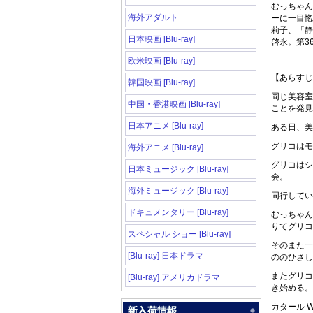
むっちゃん
海外アダルト
ーに一目惚
莉子、「静
日本映画 [Blu-ray]
啓永。第3
欧米映画 [Blu-ray]
【あらすじ
韓国映画 [Blu-ray]
同じ美容室
中国・香港映画 [Blu-ray]
ことを発見
日本アニメ [Blu-ray]
ある日、美
グリコはモ
海外アニメ [Blu-ray]
グリコはシ
日本ミュージック [Blu-ray]
会。
海外ミュージック [Blu-ray]
同行してい
ドキュメンタリー [Blu-ray]
むっちゃん
りてグリコ
スペシャル ショー [Blu-ray]
そのまた一
[Blu-ray] 日本ドラマ
ののひさし
またグリコ
[Blu-ray] アメリカドラマ
き始める。
カタール 