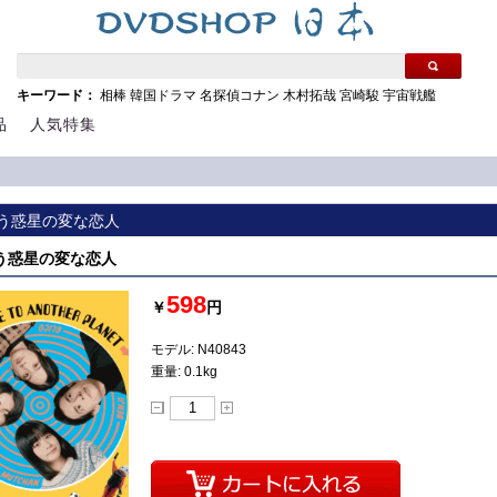
キーワード：
相棒
韓国ドラマ
名探偵コナン
木村拓哉
宮崎駿
宇宙戦艦
品
人気特集
 違う惑星の変な恋人
 違う惑星の変な恋人
598
￥
円
モデル: N40843
重量: 0.1kg