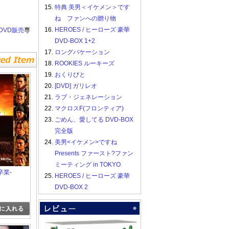
15.
特典 美男＜イケメン＞です
ね ファンへの贈り物
16.
HEROES / ヒーローズ 豪華
DVD販売
専
DVD-BOX 1+2
17.
ロングバケーション
18.
ROOKIES ルーキーズ
19.
おくりびと
20.
[DVD] ガリレオ
21.
ラブ・ジェネレーション
22.
マクロスF(フロンティア)
23.
ごめん、愛してる DVD-BOX
完全版
24.
美男<イケメン>ですね
Presents ファースト?ファン
ミーティング in TOKYO
-卒業-
25.
HEROES / ヒーローズ 豪華
DVD-BOX 2