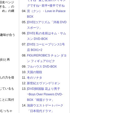
ですね ~愛と友情のメイキン
旧友ベンジ
グですね~ 前半+後半ですね
ぎる。」の
ゝめ』の綱
04.
宮（クン）・Love in Palace
BOX
05.
[DVD]コアリズム「洋画 DVD
スポーツ」
06.
[DVD] 私の名前はキム・サム
の趣味が合う
スン DVD-BOX
07.
[DVD] コーヒープリンス1号
店 BOX1+2
08.
FIGUREROBICS チョン ダヨ
歩)と再
ン フィギュアロビク
09.
フルハウス DVD-BOX
10.
天国の階段
んの力を借
11.
冬のソナタ
12.
新世紀エヴァンゲリオン
じているも
13.
[DVD]韓国版 花より男子
~Boys Over Flowers DVD-
ことに気付
BOX「韓国ドラマ」
14.
池袋ウエストゲートパーク
にむっちゃ
「日本現代ドラマ」