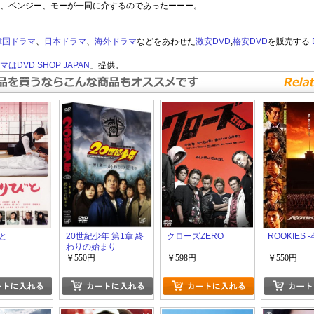
、ベンジー、モーが一同に介するのであったーーー。
韓国ドラマ
、
日本ドラマ
、
海外ドラマ
などをあわせた
激安DVD
,
格安DVD
を販売する
はDVD SHOP JAPAN
」提供。
と
20世紀少年 第1章 終
クローズZERO
ROOKIES 
わりの始まり
￥550円
￥598円
￥550円