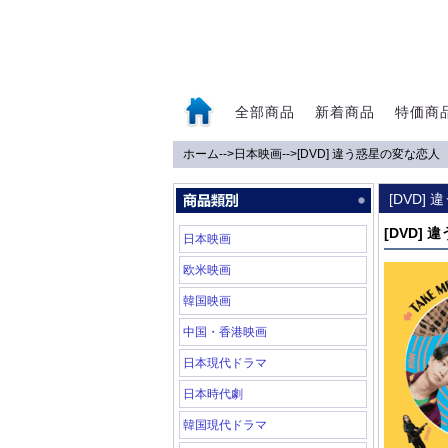
全部商品
新着商品
特価商
ホーム
-->
日本映画
-->
[DVD] 違う惑星の変な恋人
0
[DVD]
[DVD]
日本映画
欧米映画
韓国映画
中国・香港映画
日本現代ドラマ
日本時代劇
韓国現代ドラマ