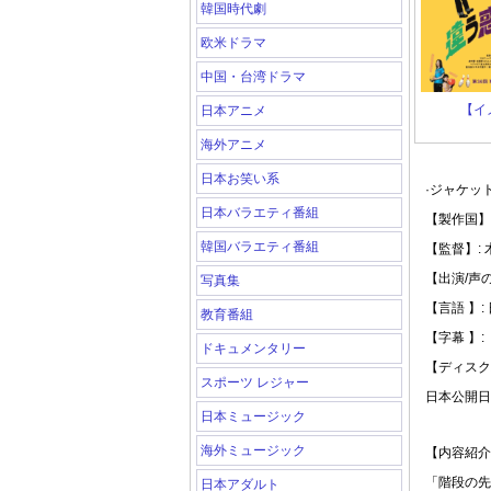
韓国時代劇
欧米ドラマ
中国・台湾ドラマ
【イ
日本アニメ
海外アニメ
日本お笑い系
·ジャケッ
日本バラエティ番組
【製作国】:
韓国バラエティ番組
【監督】:
【出演/声
写真集
【言語 】:
教育番組
【字幕 】:
ドキュメンタリー
【ディスク
スポーツ レジャー
日本公開日: 
日本ミュージック
海外ミュージック
【内容紹介
「階段の先
日本アダルト