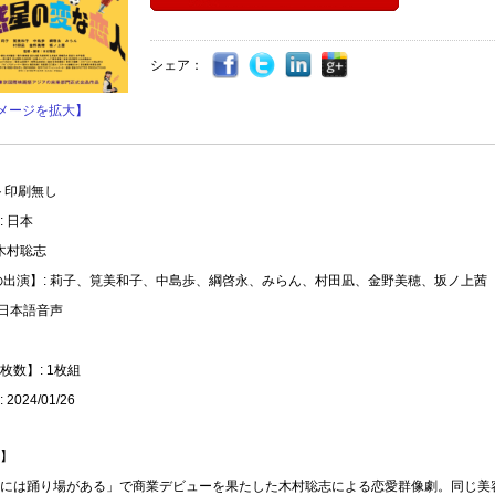
シェア：
メージを拡大】
ト印刷無し
 日本
 木村聡志
の出演】: 莉子、筧美和子、中島歩、綱啓永、みらん、村田凪、金野美穂、坂ノ上茜
 日本語音声
枚数】: 1枚組
2024/01/26
】
には踊り場がある」で商業デビューを果たした木村聡志による恋愛群像劇。同じ美