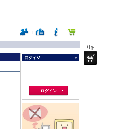
|
|
|
0
件