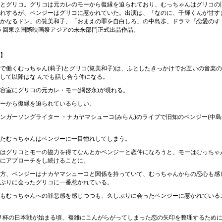
とグリコ。グリコは元カレのモーから復縁を迫られており、むっちゃんはグリコの
れするが、ベンジーはグリコに惹かれていた。出演は、「なのに、千輝くんが甘す
かなるドン」の筧美和子、「おまえの罪を自白しろ」の中島歩、ドラマ『恋愛のす
6 回東京国際映画祭アジアの未来部門正式出品作品。
】
で働くむっちゃん(莉子)とグリコ(筧美和子)は、ふとしたきっかけでお互いの音楽
して以降はな んでも話し合う仲になる。
容室にグリコの元カレ・モー(綱啓永)が現れる。
ーから復縁を迫られているらしい。
ンガーソングライター ・ナカヤマシューコ(みらん)のライブで旧知のベンジー(中島
たむっちゃんはベンジーに一目惚れしてしまう。
はグリコとモーの協力を得てなんとかベンジーと恋仲になろうと、モーはむっちゃ
にアプローチをし続けることに。
方、ベンジーはナカヤマシューコと関係を持っていて、むっちゃんからの恋心も感
ぶりに会ったグリコに一番惹かれている。
もむっちゃんへの罪悪感を感じつつも、久しぶりに会ったベンジーに惹かれている
W 杯の日本戦が始まる頃、複雑にこんがらがってしまった恋の矢印を整理するため