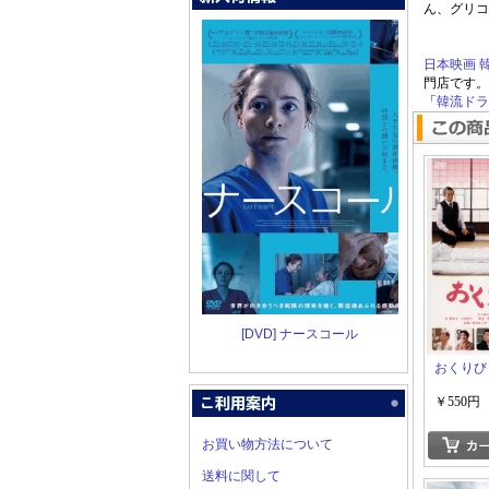
ん、グリコ
日本映画
門店です。
「
韓流ドラマ
[DVD] ナースコール
おくりび
￥550円
お買い物方法について
送料に関して