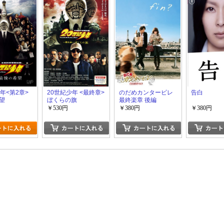
年<第2章>
20世紀少年 <最終章>
のだめカンタービレ
告白
望
ぼくらの旗
最終楽章 後編
￥530円
￥380円
￥380円