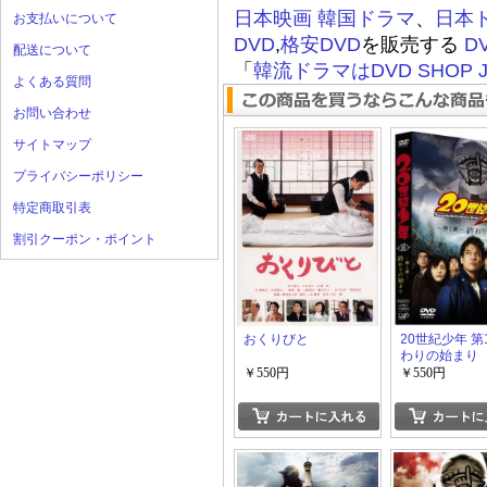
日本映画
韓国ドラマ
、
日本
お支払いについて
DVD
,
格安DVD
を販売する
D
配送について
「
韓流ドラマはDVD SHOP J
よくある質問
お問い合わせ
サイトマップ
プライバシーポリシー
特定商取引表
割引クーポン・ポイント
おくりびと
20世紀少年 第
わりの始まり
￥550円
￥550円