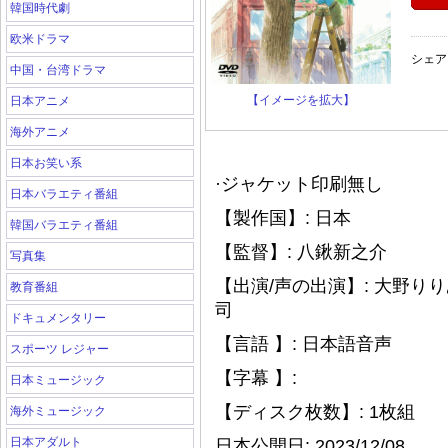
韓国時代劇
欧米ドラマ
シェア
中国・台湾ドラマ
【イメージを拡大】
日本アニメ
海外アニメ
日本お笑い系
·ジャケット印刷無し
日本バラエティ番組
【製作国】: 日本
韓国バラエティ番組
【監督】: 八鍬新之介
写真集
【出演/声の出演】: 大野
教育番組
司
ドキュメンタリー
【言語 】: 日本語音声
スポーツ レジャー
【字幕 】:
日本ミュージック
【ディスク枚数】: 1枚組
海外ミュージック
日本アダルト
日本公開日: 2023/12/08