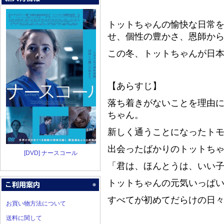
トットちゃんの愉快な日常
せ、個性の豊かさ、恩師か
この冬、トットちゃんが日
【あらすじ】
落ち着きがないことを理由
ちゃん。
新しく通うことになったト
出会ったばかりのトットち
[DVD] ナースコール
「君は、ほんとうは、いい
トットちゃんの元気いっぱ
すべてが初めてだらけの日
お買い物方法について
送料に関して