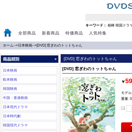
キーワード：
相棒
韓国ドラ
全部商品
新着商品
特価商品
人気特集
ホーム
-->
日本映画
-->
[DVD] 窓ぎわのトットちゃん
[DVD] 窓ぎわのトットちゃん
[DVD] 窓ぎわのトットちゃん
日本映画
5
欧米映画
￥
韓国映画
モデル:
中国・香港映画
重量: 0
日本現代ドラマ
日本時代劇
韓国現代ドラマ