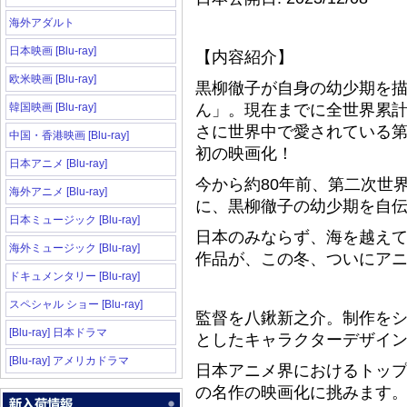
海外アダルト
日本映画 [Blu-ray]
【内容紹介】
欧米映画 [Blu-ray]
黒柳徹子が自身の幼少期を
韓国映画 [Blu-ray]
ん」。現在までに全世界累計2
さに世界中で愛されている
中国・香港映画 [Blu-ray]
初の映画化！
日本アニメ [Blu-ray]
今から約80年前、第二次世
海外アニメ [Blu-ray]
に、黒柳徹子の幼少期を自
日本ミュージック [Blu-ray]
日本のみならず、海を越え
海外ミュージック [Blu-ray]
作品が、この冬、ついにア
ドキュメンタリー [Blu-ray]
スペシャル ショー [Blu-ray]
監督を八鍬新之介。制作を
[Blu-ray] 日本ドラマ
としたキャラクターデザイ
[Blu-ray] アメリカドラマ
日本アニメ界におけるトッ
の名作の映画化に挑みます