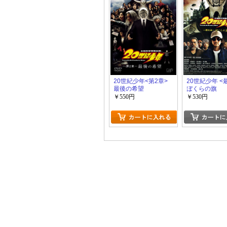
20世紀少年<第2章>
20世紀少年 <
最後の希望
ぼくらの旗
￥550円
￥530円