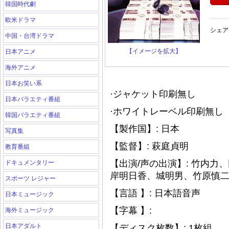
韓国時代劇
欧米ドラマ
シェア
中国・台湾ドラマ
【イメージを拡大】
日本アニメ
海外アニメ
日本お笑い系
·ジャケット印刷無し
日本バラエティ番組
·ホワイトレーベル印刷無し（
韓国バラエティ番組
【製作国】: 日本
写真集
【監督】: 萩庭貞明
教育番組
【出演/声の出演】: 竹内
ドキュメンタリー
岸明日香、城明男、竹原慎
スポーツ レジャー
【言語 】: 日本語音声
日本ミュージック
【字幕 】:
海外ミュージック
日本アダルト
【ディスク枚数】: 1枚組