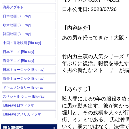
海外アダルト
日本公開日: 2023/07/26
日本映画 [Blu-ray]
欧米映画 [Blu-ray]
【内容紹介】
韓国映画 [Blu-ray]
あの男が帰ってきた！大阪
中国・香港映画 [Blu-ray]
日本アニメ [Blu-ray]
竹内力主演の人気シリーズ『
海外アニメ [Blu-ray]
年ぶりに復活。報復を果た
く男の新たなストーリーが
日本ミュージック [Blu-ray]
海外ミュージック [Blu-ray]
ドキュメンタリー [Blu-ray]
【あらすじ】
スペシャル ショー [Blu-ray]
殺人罪による9年の服役を終
に男が動き出す。彼が向か
[Blu-ray] 日本ドラマ
堀川と、その戎橋を人々が
[Blu-ray] アメリカドラマ
街、ミナミである。 男は仲
いく。暴力ではなく、法律