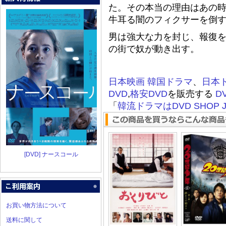
た。その本当の理由はあの
牛耳る闇のフィクサーを倒
男は強大な力を封じ、報復
の街で奴が動き出す。
日本映画
韓国ドラマ
、
日本
DVD
,
格安DVD
を販売する
D
「
韓流ドラマはDVD SHOP J
[DVD] ナースコール
お買い物方法について
送料に関して