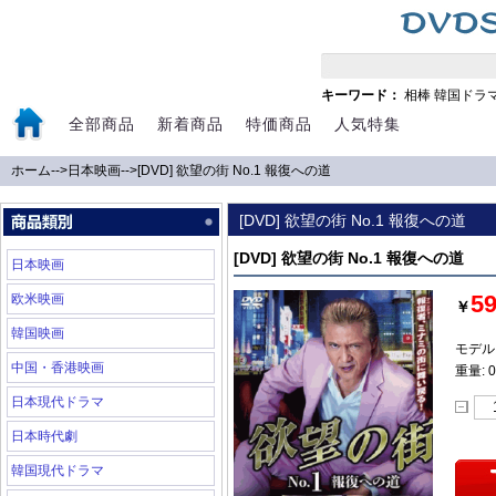
キーワード：
相棒
韓国ドラ
全部商品
新着商品
特価商品
人気特集
ホーム
-->
日本映画
-->
[DVD] 欲望の街 No.1 報復への道
[DVD] 欲望の街 No.1 報復への道
[DVD] 欲望の街 No.1 報復への道
日本映画
5
欧米映画
￥
韓国映画
モデル:
中国・香港映画
重量: 0
日本現代ドラマ
日本時代劇
韓国現代ドラマ