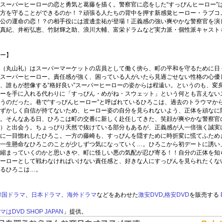
スーパーヒーローの恋と勇気と葛藤を描く。警察官に恋をした“すっぴんヒーロー”
方を守ることができるのか！？頑張る人たちの背中を押す新感覚ヒーロー・ラブコ
公の運命の恋！？の相手役には渡邊圭祐が登場！正義感の強い爽やかな警察官を演
真紀、井桁弘恵、竹財輝之助、浪川大輔、富栄ドラムなど実力派・個性派キャスト
ー】
（丸山礼）はスーパーマーケットの店員として働く傍ら、町の平和を守るために日
スーパーヒーロー。責任感が強く、困っている人がいたら見過ごせない性格の心優
、誰もが想像する“格好良い”スーパーヒーローの姿からは程遠い。というのも、変
ーを手に入れる代わりに「すっぴん・めがね・スウェット」という何とも言えない
うのだった。巷で“すっぴんヒーロー”と呼ばれているひろこは、過去のトラウマか
ずかしく自信が持てないため、ヒーロー姿の自分を見られないよう、正体を頑なに
。そんなある日、ひろこは町の交番に新しく赴任してきた、笑顔が爽やかな警察官
）と出会う。ちょっぴり天然で抜けている部分もあるが、正義感が人一倍強く誠実
に一目惚れしたひろこ。一方の藤崎も、すっぴんを隠すために時折変に慌てふため
一生懸命なひろこのことが少しずつ気になっていく…。ひろこから初デートに誘い
縮まっていくのかと思いきや、町に怪しい悪の気配が忍び寄る！！自分の正体を知
ーローとして戦わなければいけない責任感と、好きな人にすっぴんを見られたくな
るひろこは…。
韓国ドラマ
、
日本ドラマ
、
海外ドラマ
などをあわせた
激安DVD
,
格安DVD
を販売する
はDVD SHOP JAPAN
」提供。