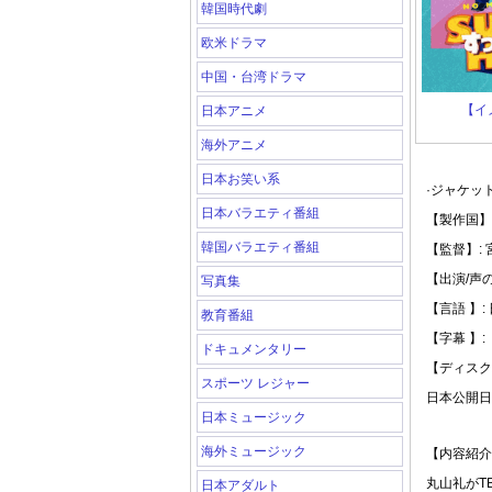
韓国時代劇
欧米ドラマ
中国・台湾ドラマ
【イ
日本アニメ
海外アニメ
日本お笑い系
·ジャケッ
日本バラエティ番組
【製作国】:
韓国バラエティ番組
【監督】:
【出演/声
写真集
【言語 】:
教育番組
【字幕 】:
ドキュメンタリー
【ディスク
スポーツ レジャー
日本公開日: 
日本ミュージック
海外ミュージック
【内容紹介
丸山礼がT
日本アダルト