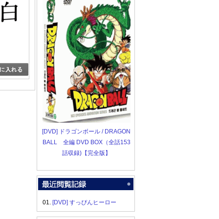
[DVD] ドラゴンボール / DRAGON
BALL 全編 DVD BOX（全話153
話収録)【完全版】
01.
[DVD] すっぴんヒーロー