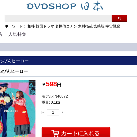
キーワード：
相棒
韓国ドラマ
名探偵コナン
木村拓哉
宮崎駿
宇宙戦艦
品
人気特集
 すっぴんヒーロー
 すっぴんヒーロー
598
￥
円
モデル: N40872
重量: 0.1kg