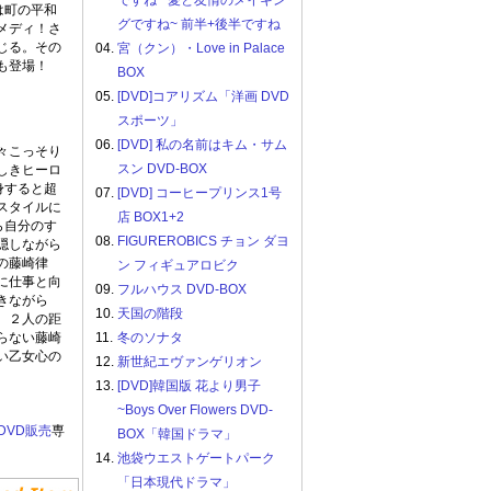
ですね ~愛と友情のメイキン
は町の平和
グですね~ 前半+後半ですね
メディ！さ
じる。その
04.
宮（クン）・Love in Palace
も登場！
BOX
05.
[DVD]コアリズム「洋画 DVD
スポーツ」
06.
[DVD] 私の名前はキム・サム
々こっそり
スン DVD-BOX
しきヒーロ
身すると超
07.
[DVD] コーヒープリンス1号
スタイルに
店 BOX1+2
ら自分のす
08.
FIGUREROBICS チョン ダヨ
隠しながら
の藤崎律
ン フィギュアロビク
に仕事と向
09.
フルハウス DVD-BOX
きながら
10.
天国の階段
、２人の距
らない藤崎
11.
冬のソナタ
い乙女心の
12.
新世紀エヴァンゲリオン
13.
[DVD]韓国版 花より男子
~Boys Over Flowers DVD-
DVD販売
専
BOX「韓国ドラマ」
14.
池袋ウエストゲートパーク
「日本現代ドラマ」