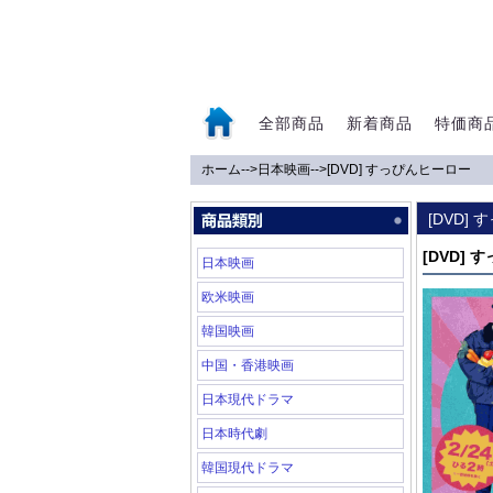
全部商品
新着商品
特価商
ホーム
-->
日本映画
-->
[DVD] すっぴんヒーロー
0
[DVD]
[DVD]
日本映画
欧米映画
韓国映画
中国・香港映画
日本現代ドラマ
日本時代劇
韓国現代ドラマ