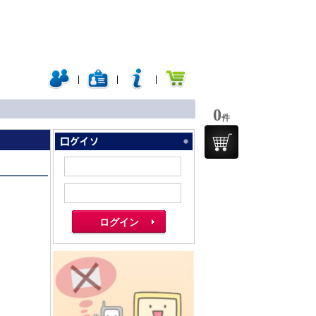
|
|
|
0
件