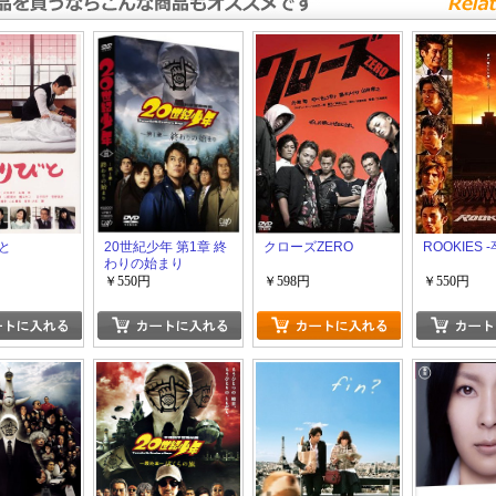
と
20世紀少年 第1章 終
クローズZERO
ROOKIES 
わりの始まり
￥550円
￥598円
￥550円