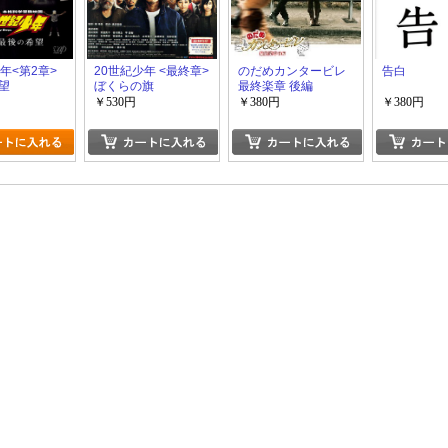
年<第2章>
20世紀少年 <最終章>
のだめカンタービレ
告白
望
ぼくらの旗
最終楽章 後編
￥530円
￥380円
￥380円