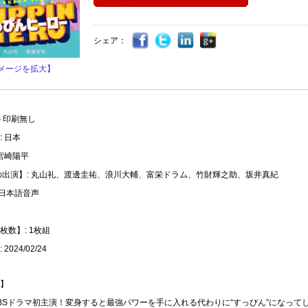
シェア：
メージを拡大】
ト印刷無し
 日本
 宮崎陽平
の出演】: 丸山礼、渡邊圭祐、浪川大輔、富栄ドラム、竹財輝之助、坂井真紀
 日本語音声
枚数】: 1枚組
2024/02/24
】
BSドラマ初主演！変身すると最強パワーを手に入れる代わりに“すっぴん”になって