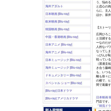
う、悩める
海外アダルト
と恋心の両
らに、主人
日本映画 [Blu-ray]
ほか、坂井
欧米映画 [Blu-ray]
【ストーリ
韓国映画 [Blu-ray]
広岡ひろこ
中国・香港映画 [Blu-ray]
と活躍する
ーなのだが
日本アニメ [Blu-ray]
人的なパワ
なってしま
海外アニメ [Blu-ray]
っぴんが恥
戦っている
日本ミュージック [Blu-ray]
（渡邊圭祐
海外ミュージック [Blu-ray]
き合う藤崎
も、いつも
ドキュメンタリー [Blu-ray]
離も徐々に
の横で、ヒ
スペシャル ショー [Blu-ray]
間で葛藤す
[Blu-ray] 日本ドラマ
日本映画
[Blu-ray] アメリカドラマ
門店です。
「
韓流ドラマ