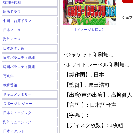
韓国時代劇
欧米ドラマ
シェア
中国・台湾ドラマ
【イメージを拡大】
日本アニメ
海外アニメ
日本お笑い系
·ジャケット印刷無し
日本バラエティ番組
·ホワイトレーベル印刷無し（
韓国バラエティ番組
【製作国】: 日本
写真集
【監督】: 原田浩司
教育番組
【出演/声の出演】: 高柳
ドキュメンタリー
スポーツ レジャー
【言語 】: 日本語音声
日本ミュージック
【字幕 】:
海外ミュージック
【ディスク枚数】: 1枚組
日本アダルト