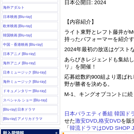
日本公開日: 2024
海外アダルト
日本映画 [Blu-ray]
【内容紹介】
欧米映画 [Blu-ray]
ライト東野とレフト藤井がM
韓国映画 [Blu-ray]
持ったパフォーマーを紹介す
中国・香港映画 [Blu-ray]
2024年最初の放送はゲスト
日本アニメ [Blu-ray]
あらびきレジェンドも集結し
海外アニメ [Blu-ray]
リ」を開催！
日本ミュージック [Blu-ray]
応募総数約900組より選ば
海外ミュージック [Blu-ray]
野が勝者を決める。
ドキュメンタリー [Blu-ray]
M-1、キングオブコントに
スペシャル ショー [Blu-ray]
[Blu-ray] 日本ドラマ
日本バラエティ番組
韓国ド
[Blu-ray] アメリカドラマ
せた
激安DVD
,
格安DVD
を販
「
韓流ドラマはDVD SHOP J