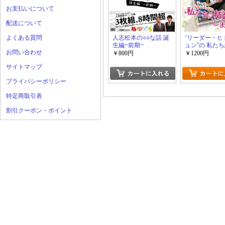
お支払いについて
配送について
よくある質問
人志松本の○○な話 誕
“リーダー・ヒ
生編~前期~
ュン”の 私た
お問い合わせ
ました-コレク
￥800円
￥1200円
Vol.1 2
サイトマップ
プライバシーポリシー
特定商取引表
割引クーポン・ポイント