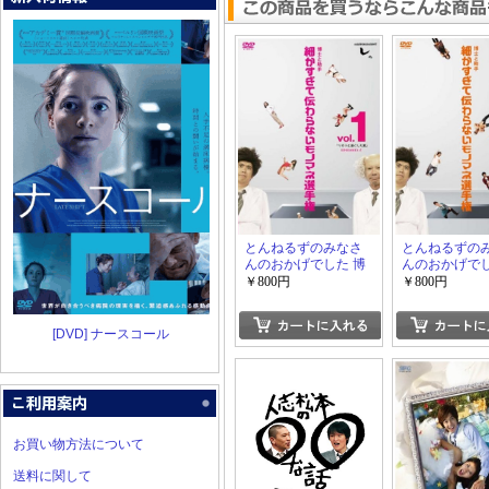
とんねるずのみなさ
とんねるずの
んのおかげでした 博
んのおかげでし
士と助手 細かすぎて
士と助手 細か
￥800円
￥800円
伝わらないモノマネ
伝わらないモ
選手権 vol.1-vol.3
選手権 vol.4-v
[DVD] ナースコール
お買い物方法について
送料に関して