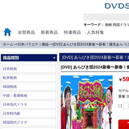
キーワード：
相棒
韓国ドラ
全部商品
新着商品
特価商品
人気特集
ホーム
-->
日本バラエティ番組
-->
[DVD] あらびき団2024新春〜新春！爆笑あら−1
[DVD] あらびき団2024新春〜新春！
[DVD] あらびき団2024新春〜新春！
日本映画
5
欧米映画
￥
韓国映画
モデル:
中国・香港映画
重量: 0
日本現代ドラマ
日本時代劇
韓国現代ドラマ