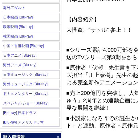
海外アダルト
日本映画 [Blu-ray]
【内容紹介】
欧米映画 [Blu-ray]
大怪盗、“サトル” 参上！！
韓国映画 [Blu-ray]
中国・香港映画 [Blu-ray]
■シリーズ累計4,000万部
日本アニメ [Blu-ray]
送のTVシリーズ第3期をさ
海外アニメ [Blu-ray]
■原作者「伏瀬」先生書き下
ズ担当「川上泰樹」先生の
日本ミュージック [Blu-ray]
よる完全新作アニメーショ
海外ミュージック [Blu-ray]
■売上200億円を突破し、人
ドキュメンタリー [Blu-ray]
ゅう」2周年との連動企画に
スペシャル ショー [Blu-ray]
発な展開を継続！
[Blu-ray] 日本ドラマ
■小説家になろうでの誕生から
[Blu-ray] アメリカドラマ
ト」と連動、原作者・原作