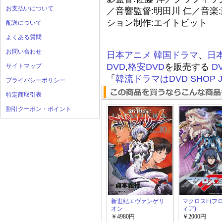
お支払いについて
／音響監督:明田川 仁／音楽:藤間
ション制作:エイトビット
配送について
よくある質問
お問い合わせ
日本アニメ
韓国ドラマ
、
日
DVD
,
格安DVD
を販売する
D
サイトマップ
「
韓流ドラマはDVD SHOP J
プライバシーポリシー
特定商取引表
割引クーポン・ポイント
新世紀エヴァンゲリ
マクロスF(フ
オン
ィア)
￥4980円
￥2000円