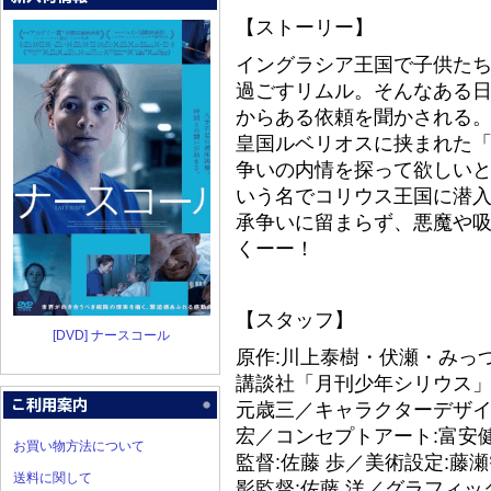
【ストーリー】
イングラシア王国で子供た
過ごすリムル。そんなある
からある依頼を聞かされる
皇国ルベリオスに挟まれた
争いの内情を探って欲しい
いう名でコリウス王国に潜
承争いに留まらず、悪魔や
くーー！
【スタッフ】
[DVD] ナースコール
原作:川上泰樹・伏瀬・みっ
講談社「月刊少年シリウス」
元歳三／キャラクターデザイ
宏／コンセプトアート:富安健
お買い物方法について
監督:佐藤 歩／美術設定:藤
送料に関して
影監督:佐藤 洋／グラフィッ