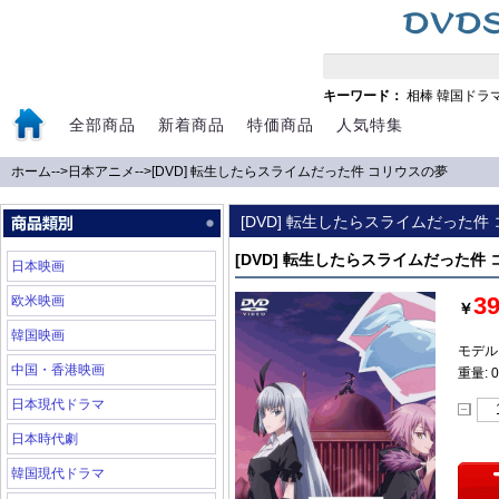
キーワード：
相棒
韓国ドラ
全部商品
新着商品
特価商品
人気特集
ホーム
-->
日本アニメ
-->
[DVD] 転生したらスライムだった件 コリウスの夢
[DVD] 転生したらスライムだった件
[DVD] 転生したらスライムだった件
日本映画
3
欧米映画
￥
韓国映画
モデル:
中国・香港映画
重量: 0
日本現代ドラマ
日本時代劇
韓国現代ドラマ