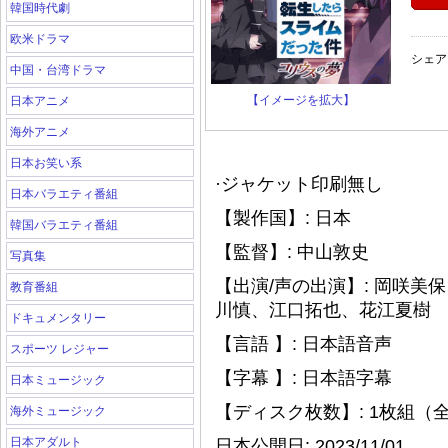
韓国時代劇
欧米ドラマ
シェア
中国・台湾ドラマ
【イメージを拡大】
日本アニメ
海外アニメ
日本お笑い系
·ジャケット印刷無し
日本バラエティ番組
【製作国】: 日本
韓国バラエティ番組
【監督】: 中山敦史
写真集
【出演/声の出演】: 岡咲
教育番組
川慎、江口拓也、花江夏樹
ドキュメンタリー
【言語 】: 日本語音声
スポーツ レジャー
【字幕 】: 日本語字幕
日本ミュージック
【ディスク枚数】: 1枚組（
海外ミュージック
日本アダルト
日本公開日: 2023/11/01