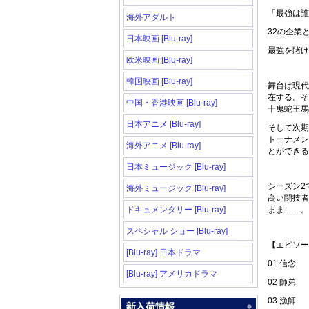
「最強は誰だ
海外アダルト
32の企業
日本映画 [Blu-ray]
最強を賭け
欧米映画 [Blu-ray]
韓国映画 [Blu-ray]
舞台は現代
在する。そ
中国・香港映画 [Blu-ray]
十鬼蛇王馬
日本アニメ [Blu-ray]
そして次期
トーナメン
海外アニメ [Blu-ray]
とができる
日本ミュージック [Blu-ray]
シーズン2
海外ミュージック [Blu-ray]
高い闘技者
ドキュメンタリー [Blu-ray]
まま……。
スペシャル ショー [Blu-ray]
【エピソー
[Blu-ray] 日本ドラマ
01 信念
[Blu-ray] アメリカドラマ
02 師弟
03 漁師