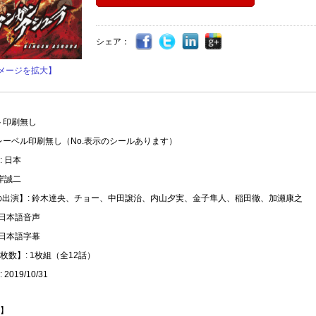
シェア：
メージを拡大】
ト印刷無し
レーベル印刷無し（No.表示のシールあります）
 日本
岸誠二
の出演】: 鈴木達央、チョー、中田譲治、内山夕実、金子隼人、稲田徹、加瀬康之
 日本語音声
 日本語字幕
枚数】: 1枚組（全12話）
2019/10/31
】