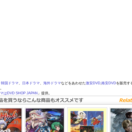
韓国ドラマ
、
日本ドラマ
、
海外ドラマ
などをあわせた
激安DVD
,
格安DVD
を販売す
。
はDVD SHOP JAPAN
」提供。