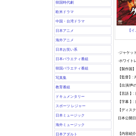
韓国時代劇
欧米ドラマ
中国・台湾ドラマ
【イ
日本アニメ
海外アニメ
日本お笑い系
·ジャケッ
日本バラエティ番組
·ホワイト
韓国バラエティ番組
【製作国】:
【監督】: 
写真集
【出演/声
教育番組
【言語 】:
ドキュメンタリー
【字幕 】:
スポーツ レジャー
【ディスク
日本ミュージック
日本公開日: 
海外ミュージック
【内容紹介
日本アダルト