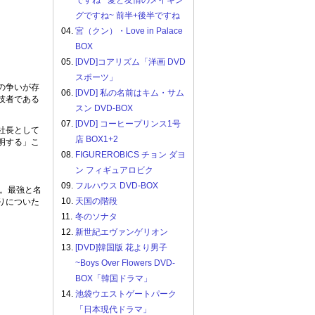
ですね ~愛と友情のメイキン
グですね~ 前半+後半ですね
04.
宮（クン）・Love in Palace
BOX
05.
[DVD]コアリズム「洋画 DVD
スポーツ」
の争いが存
06.
[DVD] 私の名前はキム・サム
技者である
スン DVD-BOX
07.
[DVD] コーヒープリンス1号
社長として
店 BOX1+2
明する」こ
08.
FIGUREROBICS チョン ダヨ
ン フィギュアロビク
09.
フルハウス DVD-BOX
。最強と名
10.
天国の階段
りについた
11.
冬のソナタ
12.
新世紀エヴァンゲリオン
13.
[DVD]韓国版 花より男子
~Boys Over Flowers DVD-
BOX「韓国ドラマ」
14.
池袋ウエストゲートパーク
「日本現代ドラマ」