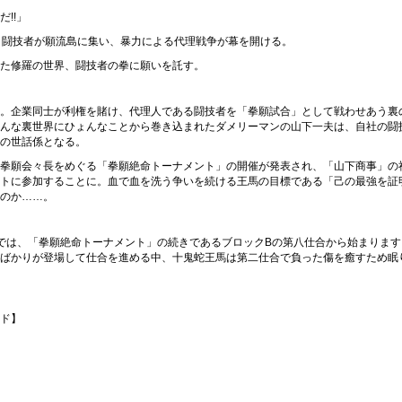
!!」
と闘技者が願流島に集い、暴力による代理戦争が幕を開ける。
た修羅の世界、闘技者の拳に願いを託す。
。企業同士が利権を賭け、代理人である闘技者を「拳願試合」として戦わせあう裏
んな裏世界にひょんなことから巻き込まれたダメリーマンの山下一夫は、自社の闘
の世話係となる。
拳願会々長をめぐる「拳願絶命トーナメント」の開催が発表され、「山下商事」の
トに参加することに。血で血を洗う争いを続ける王馬の目標である「己の最強を証
のか……。
では、「拳願絶命トーナメント」の続きであるブロックBの第八仕合から始まります
ばかりが登場して仕合を進める中、十⻤蛇王馬は第二仕合で負った傷を癒すため眠
ド】