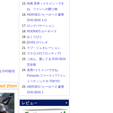
15.
特典 美男＜イケメン＞です
ね ファンへの贈り物
16.
HEROES / ヒーローズ 豪華
DVD-BOX 1+2
17.
ロングバケーション
18.
ROOKIES ルーキーズ
19.
おくりびと
20.
[DVD] ガリレオ
21.
ラブ・ジェネレーション
22.
マクロスF(フロンティア)
23.
ごめん、愛してる DVD-BOX
完全版
24.
美男<イケメン>ですね
る
DVD販売
Presents ファースト?ファン
ミーティング in TOKYO
25.
HEROES / ヒーローズ 豪華
DVD-BOX 2