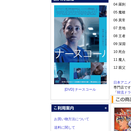
04 羅刹
05 魔槍
06 異常
07 意地
08 王者
09 深淵
10 死合
11 魔人
12 親父
日本アニメ
専門店です
[DVD] ナースコール
「
韓流ドラマ
お買い物方法について
送料に関して