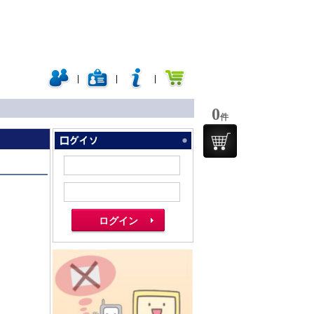
|
|
|
0
件