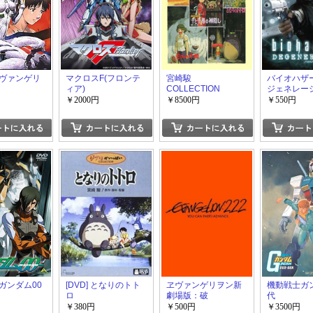
ヴァンゲリ
マクロスF(フロンテ
宮崎駿
バイオハザ
ィア)
COLLECTION
ジェネレー
DVD-BOX
￥2000円
￥8500円
￥550円
ガンダム00
[DVD] となりのトト
ヱヴァンゲリヲン新
機動戦士ガ
ロ
劇場版：破
代
EVANGELION:2.22
￥380円
￥500円
￥3500円