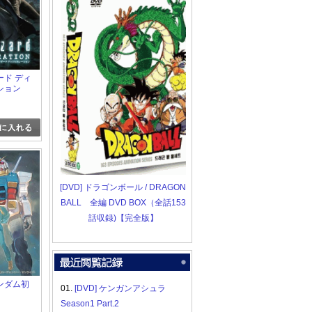
ード ディ
ション
[DVD] ドラゴンボール / DRAGON
BALL 全編 DVD BOX（全話153
話収録)【完全版】
ンダム初
01.
[DVD] ケンガンアシュラ
Season1 Part.2