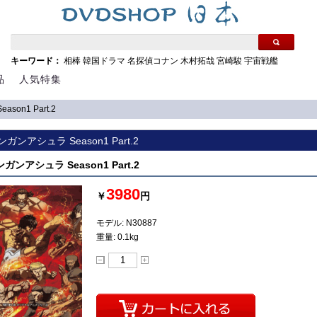
キーワード：
相棒
韓国ドラマ
名探偵コナン
木村拓哉
宮崎駿
宇宙戦艦
品
人気特集
son1 Part.2
ケンガンアシュラ Season1 Part.2
ンガンアシュラ Season1 Part.2
3980
￥
円
モデル: N30887
重量: 0.1kg