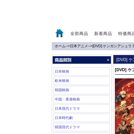
全部商品
新着商品
特価商
ホーム
-->
日本アニメ
-->
[DVD] ケンガンアシュラ Sea
0
[DVD] 
[DVD] ケ
日本映画
欧米映画
韓国映画
中国・香港映画
日本現代ドラマ
日本時代劇
韓国現代ドラマ