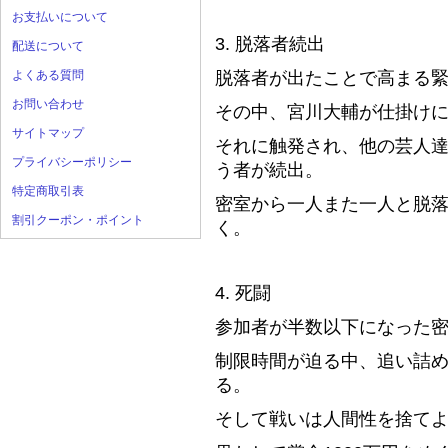
お支払いについて
3. 脱落者続出
配送について
よくある質問
脱落者が出たことで高まる
お問い合わせ
その中、宮川大輔が仕掛け
サイトマップ
それに触発され、他の芸人
プライバシーポリシー
う者が続出。
特定商取引表
密室から一人また一人と脱
割引クーポン・ポイント
く。
4. 死闘
参加者が半数以下になった
制限時間が迫る中、追い詰
る。
そして戦いは人間性を捨て