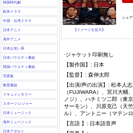
韓国時代劇
欧米ドラマ
シェア
中国・台湾ドラマ
【イメージを拡大】
日本アニメ
海外アニメ
日本お笑い系
·ジャケット印刷無し
日本バラエティ番組
【製作国】: 日本
韓国バラエティ番組
【監督】: 森伸太郎
写真集
【出演/声の出演】: 松本人
教育番組
（FUJIWARA）、宮川大
ドキュメンタリー
ノジ）、ハチミツ二郎（東
スポーツ レジャー
サーモン）、川原克己（天
ル）、アントニー（マテン
日本ミュージック
海外ミュージック
【言語 】: 日本語音声
日本アダルト