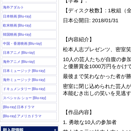
【字幕 】:
海外アダルト
【ディスク枚数】: 1枚組（
日本映画 [Blu-ray]
日本公開日: 2018/01/31
欧米映画 [Blu-ray]
韓国映画 [Blu-ray]
【内容紹介】
中国・香港映画 [Blu-ray]
松本人志プレゼンツ、密室
日本アニメ [Blu-ray]
10人の芸人たちが自腹の参
海外アニメ [Blu-ray]
と優勝賞金1000万円をかけ
日本ミュージック [Blu-ray]
最後まで笑わなかった者が
海外ミュージック [Blu-ray]
密室に閉じ込められた芸人
ドキュメンタリー [Blu-ray]
本能むき出しの笑いを見逃
スペシャル ショー [Blu-ray]
[Blu-ray] 日本ドラマ
【作品内容】
[Blu-ray] アメリカドラマ
1. 勇敢な10人の参加者