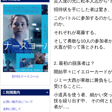
芸人達の元に松本人志から“
招待状を手にした者は驚き
このバトルに参加するのかし
のか。
それぞれが葛藤する。
そして勇敢な10人の参加者
火蓋が切って落とされる。
2. 最初の脱落者は？
開始早々にイエローカード
[DVD] ナースコール
ジミー大西が果敢に勝負を
受けることに。
小道具を使う者、細かい突
技を繰り出す中、 その何と
お買い物方法について
者が…。
送料に関して