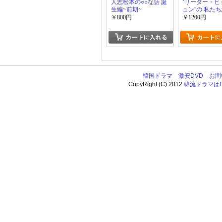
人志松本の○○な話 誕
“リーダー・ヒ
生編~前期~
ュン”の 私た
ました-コレク
￥800円
￥1200円
Vol.1 2
韓国ドラマ
激安DVD
お問
CopyRight (C) 2012
韓流ドラマはDV