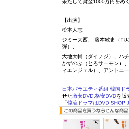
果たして賞金1000万円をめ
【出演】
松本人志
ジミー大西、 藤本敏史（FU
弾）、
大地大輔（ダイノジ）、ハ
かずのぶ（とろサーモン）
ィエンジェル）、アントニ
日本バラエティ番組
韓国ド
せた
激安DVD
,
格安DVD
を販
「
韓流ドラマはDVD SHOP J