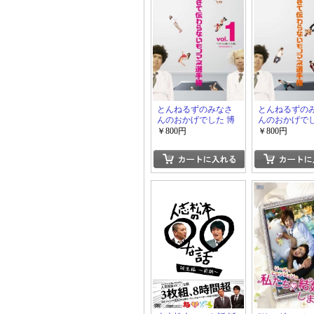
とんねるずのみなさ
とんねるずの
んのおかげでした 博
んのおかげでし
士と助手 細かすぎて
士と助手 細か
￥800円
￥800円
伝わらないモノマネ
伝わらないモ
選手権 vol.1-vol.3
選手権 vol.4-v