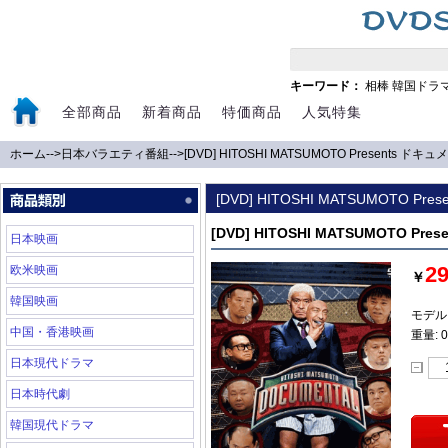
キーワード：
相棒
韓国ドラ
全部商品
新着商品
特価商品
人気特集
ホーム
-->
日本バラエティ番組
-->
[DVD] HITOSHI MATSUMOTO Presents 
[DVD] HITOSHI MATSUMOTO P
[DVD] HITOSHI MATSUMOTO P
日本映画
2
欧米映画
￥
韓国映画
モデル:
中国・香港映画
重量: 0
日本現代ドラマ
日本時代劇
韓国現代ドラマ