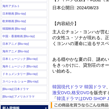
海外アダルト
日本公開日: 2024/08/23
日本映画 [Blu-ray]
欧米映画 [Blu-ray]
【内容紹介】
韓国映画 [Blu-ray]
主人公チョン・ヨンハが営
中国・香港映画 [Blu-ray]
の女性ユ・ソナが現れる。
くヨンハの運命に迫るサス
日本アニメ [Blu-ray]
海外アニメ [Blu-ray]
ある穏やかな夏の日、謎め
日本ミュージック [Blu-ray]
をきっかけに、貸別荘のオ
海外ミュージック [Blu-ray]
い始める。
ドキュメンタリー [Blu-ray]
スペシャル ショー [Blu-ray]
韓国現代ドラマ
韓国ドラマ
[Blu-ray] 日本ドラマ
激安DVD
,
格安DVD
を販売す
[Blu-ray] アメリカドラマ
「
韓流ドラマはDVD SHOP J