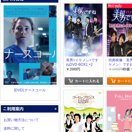
美男<イケメン>です
特典映像 美
ねDVD-BOX1 +2
ケメン〉ですね
友情のメイキ
￥2000円
￥1000円
特価:
すね~ 前半+
ね
[DVD] ナースコール
お買い物方法について
送料に関して