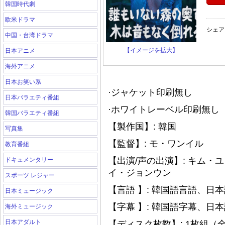
韓国時代劇
欧米ドラマ
シェア
中国・台湾ドラマ
【イメージを拡大】
日本アニメ
海外アニメ
日本お笑い系
·ジャケット印刷無し
日本バラエティ番組
·ホワイトレーベル印刷無し（
韓国バラエティ番組
【製作国】: 韓国
写真集
【監督】: モ・ワンイル
教育番組
【出演/声の出演】: キム
ドキュメンタリー
イ・ジョンウン
スポーツ レジャー
【言語 】: 韓国語言語、日
日本ミュージック
【字幕 】: 韓国語字幕、日
海外ミュージック
日本アダルト
【ディスク枚数】: 1枚組（