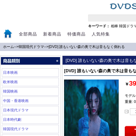
キーワード：
相棒
韓国ドラ
全部商品
新着商品
特価商品
人気特集
ホーム
-->
韓国現代ドラマ
-->
[DVD] 誰もいない森の奥で木は音もなく倒れる
[DVD] 誰もいない森の奥で木は音も
[DVD] 誰もいない森の奥で木は音も
日本映画
3
欧米映画
￥
韓国映画
モデル:
中国・香港映画
重量: 0
日本現代ドラマ
日本時代劇
韓国現代ドラマ