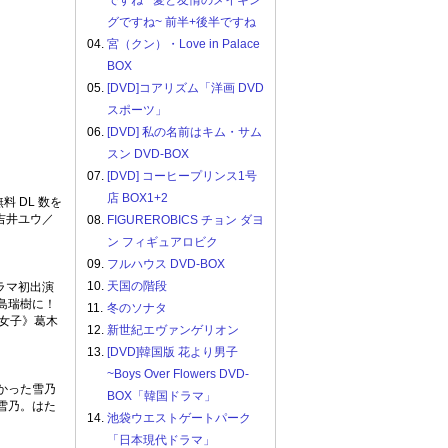
ですね ~愛と友情のメイキン
グですね~ 前半+後半ですね
04.
宮（クン）・Love in Palace
BOX
05.
[DVD]コアリズム「洋画 DVD
スポーツ」
06.
[DVD] 私の名前はキム・サム
スン DVD-BOX
07.
[DVD] コーヒープリンス1号
店 BOX1+2
 DL 数を
吉井ユウ／
08.
FIGUREROBICS チョン ダヨ
ン フィギュアロビク
09.
フルハウス DVD-BOX
10.
天国の階段
ラマ初出演
島瑞樹に！
11.
冬のソナタ
女子》葛木
12.
新世紀エヴァンゲリオン
13.
[DVD]韓国版 花より男子
~Boys Over Flowers DVD-
かった雪乃
BOX「韓国ドラマ」
雪乃。はた
14.
池袋ウエストゲートパーク
「日本現代ドラマ」