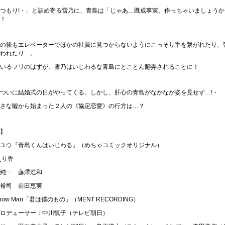
つもり!・」と詰め寄る雪乃に、青島は「じゃあ…既成事実、作っちゃいましょうか
！
の後もエレベーターでほかの社員に見つからないようにこっそり手を繋がれたり、
われたり…。
いるフリのはずが、雪乃はいじわるな青島にとことん翻弄されることに！
ついに結婚式の日がやってくる。しかし、肝心の青島がなかなか姿を見せず…!・
さな嘘から始まった２人の《協定恋愛》の行方は…？
】
ユウ『青島くんはいじわる』（めちゃコミックオリジナル）
えり香
純一 藤澤浩和
裕司 前田恵実
ow Man「君は僕のもの」（MENT RECORDING）
ロデューサー：中川慎子（テレビ朝日）