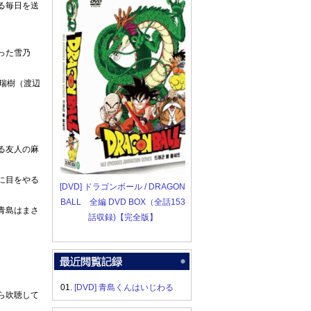
る毎日を送
った雪乃
瑞樹（渡辺
る友人の麻
に目をやる
[DVD] ドラゴンボール / DRAGON
BALL 全編 DVD BOX（全話153
青島はまさ
話収録)【完全版】
01.
[DVD] 青島くんはいじわる
ら吹聴して