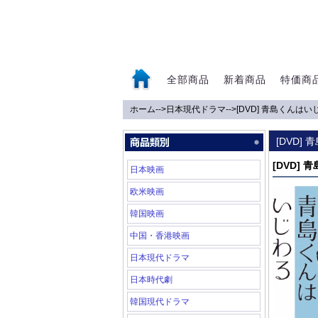
全部商品
新着商品
特価商
ホーム
-->
日本現代ドラマ
-->
[DVD] 青島くんはい
0
[DVD]
[DVD]
日本映画
欧米映画
韓国映画
中国・香港映画
日本現代ドラマ
日本時代劇
韓国現代ドラマ