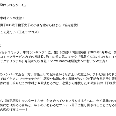
避けられなかった。
中村アン W主演！
男子×35歳干物系女子の小さな嘘から始まる《協定恋愛》
こそ見たい《王道ラブコメ》！
】
「めちゃコミック」年間ランキング１位、累計閲覧数1.3億回突破（2024年6月時点 無料
コミックサービス内での累計 DL 数）の超人気コミック『青島くんはいじわる』（
ックオリジナル）を初めて映像化！Snow Manの渡辺翔太＆中村アンW主演！
Manのメンバーである一方、俳優としても評価がうなぎ上りの渡辺が、テレビ朝日のド
ではイケメンでモテモテだが、恋愛や結婚に全く興味がない《年下絶食系男子》青
作に引っ張りだこの中村が今回演じるのは、恋愛から離脱した35歳目前の《干物系
ら《協定恋愛》をスタートさせ、付き合っているフリをするうちに、全く興味のな
気になり始める青島と、年下のいじわるなツンデレ男子に振り回されることになる
の恋の行方は――？