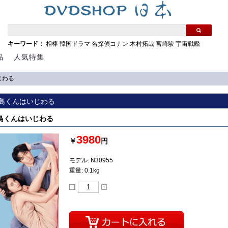
キーワード：
相棒
韓国ドラマ
名探偵コナン
木村拓哉
宮崎駿
宇宙戦艦
品
人気特集
じわる
 青島くんはいじわる
 青島くんはいじわる
3980
￥
円
モデル: N30955
重量: 0.1kg