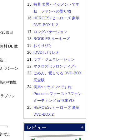
15.
特典 美男＜イケメン＞です
ね ファンへの贈り物
16.
HEROES / ヒーローズ 豪華
DVD-BOX 1+2
17.
ロングバケーション
35歳目
18.
ROOKIES ルーキーズ
19.
おくりびと
料 DL 数
20.
[DVD] ガリレオ
21.
ラブ・ジェネレーション
破！
22.
マクロスF(フロンティア)
ゅん♡シーン
23.
ごめん、愛してる DVD-BOX
完全版
島の<個性
24.
美男<イケメン>ですね
Presents ファースト?ファン
道ラブソン
ミーティング in TOKYO
25.
HEROES / ヒーローズ 豪華
DVD-BOX 2
――。
喫中だ。