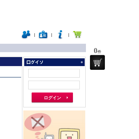
|
|
|
0
件