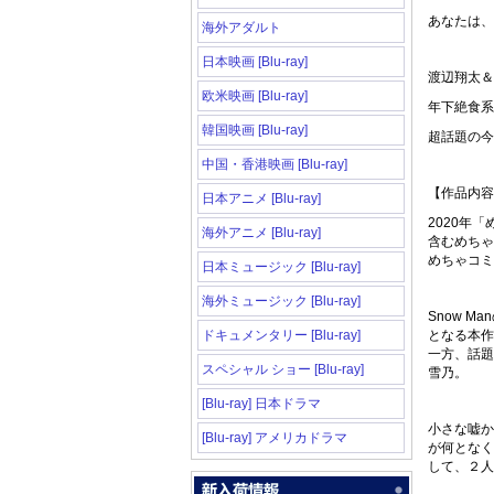
あなたは、
海外アダルト
日本映画 [Blu-ray]
渡辺翔太＆
欧米映画 [Blu-ray]
年下絶食系
韓国映画 [Blu-ray]
超話題の今
中国・香港映画 [Blu-ray]
【作品内容
日本アニメ [Blu-ray]
2020年
海外アニメ [Blu-ray]
含むめちゃ
めちゃコミ
日本ミュージック [Blu-ray]
海外ミュージック [Blu-ray]
Snow 
ドキュメンタリー [Blu-ray]
となる本作
一方、話題
スペシャル ショー [Blu-ray]
雪乃。
[Blu-ray] 日本ドラマ
小さな嘘か
[Blu-ray] アメリカドラマ
が何となく
して、２人