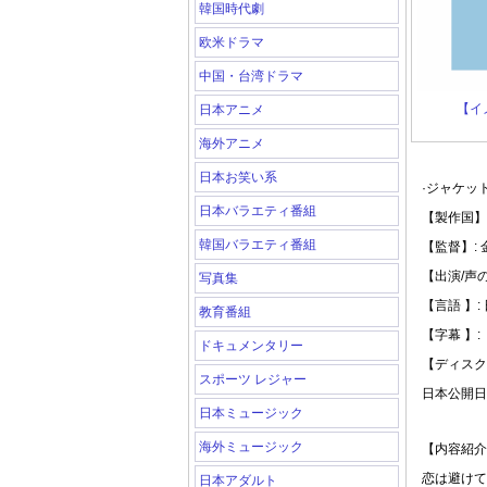
韓国時代劇
欧米ドラマ
中国・台湾ドラマ
【イ
日本アニメ
海外アニメ
日本お笑い系
·ジャケッ
日本バラエティ番組
【製作国】:
韓国バラエティ番組
【監督】:
【出演/声
写真集
【言語 】:
教育番組
【字幕 】:
ドキュメンタリー
【ディスク
スポーツ レジャー
日本公開日: 
日本ミュージック
海外ミュージック
【内容紹介
恋は避けて
日本アダルト