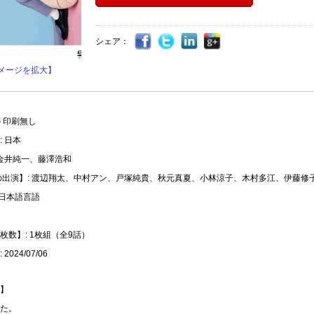
シェア：
メージを拡大】
ト印刷無し
 日本
 金井純一、藤澤浩和
の出演】: 渡辺翔太、中村アン、戸塚純貴、秋元真夏、小林涼子、木村多江、伊藤修
 日本語言語
枚数】: 1枚組（全9話）
2024/07/06
】
た。