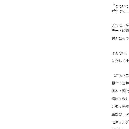
「どういう
近づけて…
さらに、そ
デートに誘
付き合って
そんな中、
はたして小
【スタッフ
原作：吉井
脚本：関 
演出：金井
音楽：岩本
主題歌：Sn
ゼネラルプ