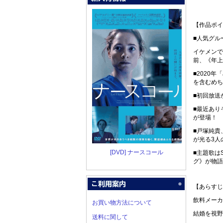
【作品ポイ
■人気グル
イケメンで
前、《年上
■2020
を含むめち
■初回放送
■最近あり
が登場！
■戸塚純貴
が光る3人
[DVD] ナースコール
■主題歌は
グ》が物語
【あらすじ
飲料メーカ
お買い物方法について
結婚を視野
送料に関して