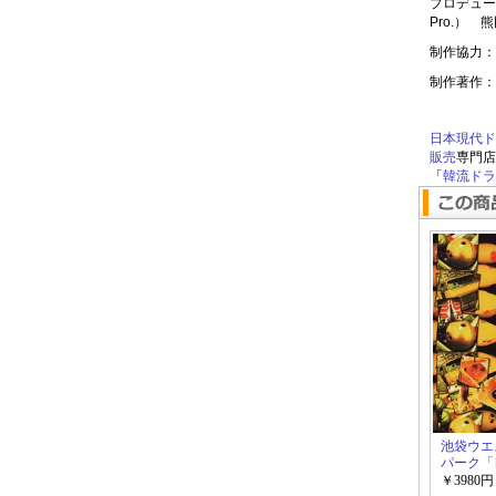
プロデュー
Pro.） 熊
制作協力：AO
制作著作：
日本現代ド
販売
専門店
「
韓流ドラマ
池袋ウエ
パーク「
ラマ」
￥3980円