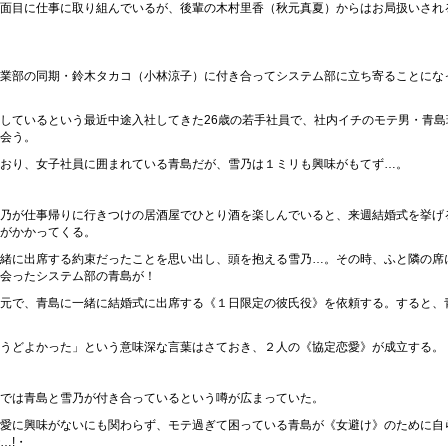
面目に仕事に取り組んでいるが、後輩の木村里香（秋元真夏）からはお局扱いされ
業部の同期・鈴木タカコ（小林涼子）に付き合ってシステム部に立ち寄ることにな
しているという最近中途入社してきた26歳の若手社員で、社内イチのモテ男・青島
会う。
おり、女子社員に囲まれている青島だが、雪乃は１ミリも興味がもてず…。
乃が仕事帰りに行きつけの居酒屋でひとり酒を楽しんでいると、来週結婚式を挙げ
がかかってくる。
緒に出席する約束だったことを思い出し、頭を抱える雪乃…。その時、ふと隣の席
会ったシステム部の青島が！
元で、青島に一緒に結婚式に出席する《１日限定の彼氏役》を依頼する。すると、
うどよかった」という意味深な言葉はさておき、２人の《協定恋愛》が成立する。
では青島と雪乃が付き合っているという噂が広まっていた。
愛に興味がないにも関わらず、モテ過ぎて困っている青島が《女避け》のために自
…!・