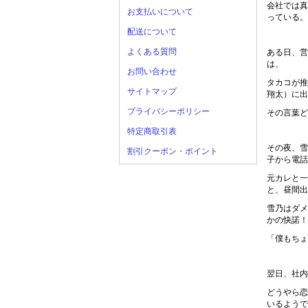
会社では真
お支払いについて
っている。
配送について
よくある質問
ある日、営
は、
お問い合わせ
タカコが推
サイトマップ
翔太）に出
プライバシーポリシー
その言葉ど
特定商取引表
その夜、雪
割引クーポン・ポイント
子から電話
元カレと一
と、昼間出
雪乃はダメ
かの快諾！
「僕もちょ
翌日、社内
どうやら恋
いるようで