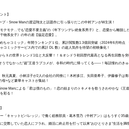
ント】
ープ・Snow Manの渡辺翔太と話題作に引っ張りだこの中村アンがW主演！
モテモテ…でも“恋愛不要主義”の《年下ツンデレ絶食系男子》と、恋愛から離脱した
干物系女子》の年の差【協定恋愛】。
年「めちゃコミック」年間ランキング１位、累計閲覧数1.3億回突破（2024年6月時点 無
ゃコミックサービス内での累計 DL 数）の超人気作を待望の初映像化！
からＸの世界トレンド1位と大反響！！＆オシドラ初回歴代最高となる再生回数を突
そうでなかった“超”王道ラブコメが、令和の時代に帰ってくる――！毎話憧れのき
、秋元真夏、小林涼子が2人の会社の同僚に！木村多江、矢田亜希子、伊藤修子は青
の母>など豪華キャストが集結！
Snow Manによる「君は僕のもの」！恋の始まりのトキメキを歌うさわやかな《王
を彩る！
】
ー「キャットビバレッジ」で働く総務部員・葛木雪乃（中村アン）はもうすぐ35歳
に交際していた恋人にフラれ、婚活に終止符を打って以来“おひとりさま”生活を満