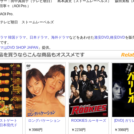
サー：田中真由子（テレビ朝日） 島本講太（ストームレーベルズ） 森田美桜（A
田寧々（AOI Pro.）
I Pro.
テレビ朝日 ストームレーベルズ
ラマ
韓国ドラマ
、
日本ドラマ
、
海外ドラマ
などをあわせた
激安DVD
,
格安DVD
を販
です。
はDVD SHOP JAPAN
」提供。
ストゲート
ロングバケーション
ROOKIES ルーキーズ
[DVD] ガリ
日本現代ド
￥3980円
￥2250円
￥3980円